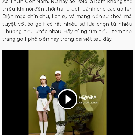
Áo Thun Golf Nam/ Nữ hay áo Polo là Item không thể
thiếu khi nói đến thời trang golf dành cho các golfer.
Diện mạo chỉn chu, lịch sự và mang đến sự thoải mái
tuyệt vời, áo golf có rất nhiều sự lựa chọn từ nhiều
Thương hiệu khác nhau. Hãy cùng tìm hiểu Item thời
trang golf phổ biến này trong bài viết sau đây.