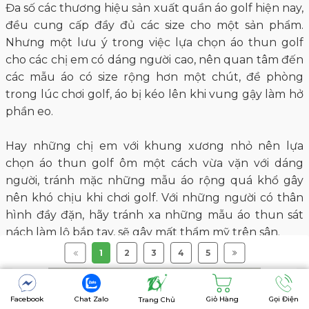
Đa số các thương hiệu sản xuất quần áo golf hiện nay,
đều cung cấp đầy đủ các size cho một sản phẩm.
Nhưng một lưu ý trong việc lựa chọn áo thun golf
cho các chị em có dáng người cao, nên quan tâm đến
các mẫu áo có size rộng hơn một chút, đề phòng
trong lúc chơi golf, áo bị kéo lên khi vung gậy làm hở
phần eo.
Hay những chị em với khung xương nhỏ nên lựa
chọn áo thun golf ôm một cách vừa vặn với dáng
người, tránh mặc những mẫu áo rộng quá khổ gây
nên khó chịu khi chơi golf. Với những người có thân
hình đầy đặn, hãy tránh xa những mẫu áo thun sát
nách làm lộ bắp tay, sẽ gây mất thẩm mỹ trên sân.
1
2
3
4
5
Facebook
Chat Zalo
Giỏ Hàng
Gọi Điện
Trang Chủ