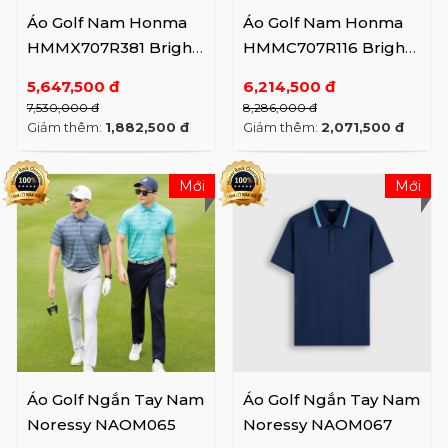
Áo Golf Nam Honma
Áo Golf Nam Honma
HMMX707R381 Bright
HMMC707R116 Bright
WH / BK
WH
5,647,500 đ
6,214,500 đ
7,530,000 đ
8,286,000 đ
Giảm thêm:
1,882,500 đ
Giảm thêm:
2,071,500 đ
Mới
Mới
Áo Golf Ngắn Tay Nam
Áo Golf Ngắn Tay Nam
Noressy NAOM065
Noressy NAOM067