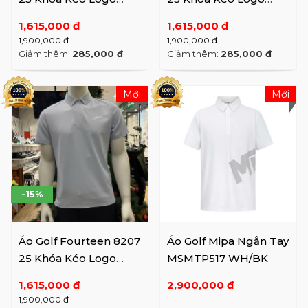
Lông Vũ Navy
Lông Vũ YE
1,615,000 đ
1,615,000 đ
1,900,000 đ
1,900,000 đ
Giảm thêm:
285,000 đ
Giảm thêm:
285,000 đ
Mới
Mới
-15%
Áo Golf Fourteen 8207
Áo Golf Mipa Ngắn Tay
25 Khóa Kéo Logo
MSMTP517 WH/BK
Lông Vũ BL
1,615,000 đ
2,900,000 đ
1,900,000 đ