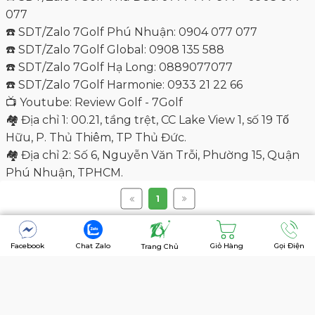
🏘 Địa chỉ 3: The Global City, Đỗ Xuân Hợp, TP Thủ
Đức, TPHCM.
🏘 Địa chỉ 4: Sân Golf Tuần Châu, Đảo Tuần Châu, TP
Hạ Long, Tỉnh Quảng Ninh.
🏘 Địa chỉ 5: Sân Golf Harmonie - 469 Trần Ngọc Lên,
P. Hoà Phú, TP Thủ Dầu Một.
i
Copyright @7golf
1
Facebook
Chat Zalo
Giỏ Hàng
Gọi Điện
Trang Chủ