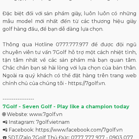
chính chủ của chúng tôi - https://7golf.vn.
-----------------
7Golf - Seven Golf - Play like a champion today
🌐 Website: www.7golf.vn
📲 Instagram: 7golf.vietnam
📲 Facebook:
https://www.facebook.com/7golf.vn
☎️ SDT/Zalo 7Golf Thủ Đức: 0777 777 977 - 0903 077
077
☎️ SDT/Zalo 7Golf Phú Nhuận: 0904 077 077
☎️ SDT/Zalo 7Golf Global: 0908 135 588
☎️ SDT/Zalo 7Golf Hạ Long: 0889077077
☎️ SDT/Zalo 7Golf Harmonie: 0933 21 22 66
📺 Youtube: Review Golf - 7Golf
🏘 Địa chỉ 1: 00.21, tầng trệt, CC Lake View 1, số 19 Tố
Hữu, P. Thủ Thiêm, TP Thủ Đức.
🏘 Địa chỉ 2: Số 6, Nguyễn Văn Trỗi, Phường 15, Quận
Phú Nhuận, TPHCM.