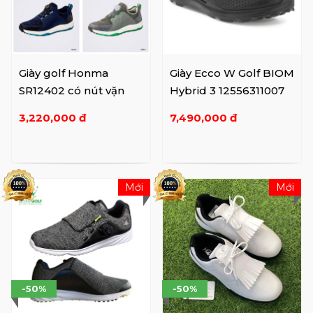
Giày golf Honma
Giày Ecco W Golf BIOM
SR12402 có nút vặn
Hybrid 3 12556311007
3,220,000 đ
7,490,000 đ
Mới
Mới
-50%
-50%