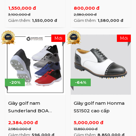
cấp
1,550,000 đ
800,000 đ
3,100,000 đ
2,380,000 đ
Giảm thêm:
1,550,000 đ
Giảm thêm:
1,580,000 đ
Mới
Mới
-20%
-64%
Giày golf nam
Giày golf nam Honma
Sunderland BOA
SS1502 cao cấp
16911GS41
2,384,000 đ
5,000,000 đ
2,980,000 đ
13,850,000 đ
Giảm thêm:
596,000 đ
Giảm thêm:
8,850,000 đ