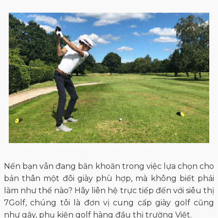
Nến bạn vẫn đang băn khoăn trong việc lựa chọn cho
bản thân một đôi giày phù hợp, mà không biết phải
làm như thế nào? Hãy liên hệ trực tiếp đến với siêu thị
7Golf, chúng tôi là đơn vị cung cấp giày golf cũng
như gậy, phụ kiện golf hàng đầu thị trường Việt.
Đặc biệt đối với sản phẩm giày, luôn luôn có những
mẫu model mới nhất đến từ các thương hiệu giày
golf hàng đầu, để bạn dễ dàng lựa chọn.
Thông qua Hotline 0777.777.977 để được đội ngũ
chuyên viên tư vấn 7Golf hỗ trợ một cách nhiệt tình,
tận tâm nhất về các sản phẩm mà bạn quan tâm.
Chắc chắn bạn sẽ hài lòng với lựa chọn của bản thân.
Ngoài ra quý khách có thể đặt hàng trên trang web