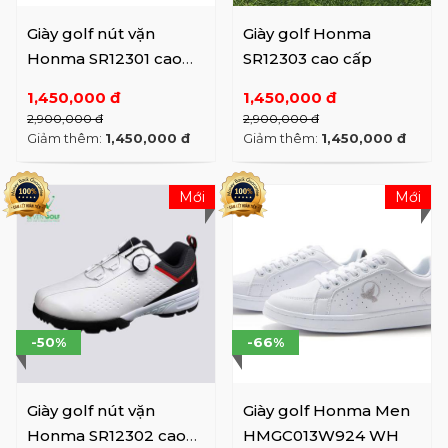
Giày golf nút vặn
Giày golf Honma
Honma SR12301 cao
SR12303 cao cấp
cấp
1,450,000 đ
1,450,000 đ
2,900,000 đ
2,900,000 đ
Giảm thêm:
1,450,000 đ
Giảm thêm:
1,450,000 đ
Mới
Mới
-50%
-66%
Giày golf nút vặn
Giày golf Honma Men
Honma SR12302 cao
HMGC013W924 WH