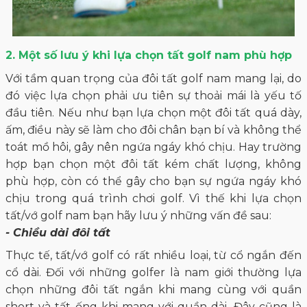
2. Một số lưu ý khi lựa chọn tất golf nam phù hợp
Với tầm quan trọng của đôi
tất golf nam
mang lại, do
đó việc lựa chọn phải ưu tiên sự thoải mái là yếu tố
đầu tiên. Nếu như bạn lựa chọn một đôi tất quá dày,
ấm, điều này sẽ làm cho đôi chân bạn bí và không thể
toát mồ hôi, gây nên ngứa ngáy khó chịu. Hay trường
hợp bạn chọn một đôi tất kém chất lượng, không
phù hợp, còn có thể gây cho bạn sự ngứa ngáy khó
chịu trong quá trình chơi golf. Vì thế khi lựa chọn
tất/vớ golf nam bạn hãy lưu ý những vấn đề sau:
- Chiều dài đôi tất
Thực tế, tất/vớ golf có rất nhiều loại, từ cổ ngắn đến
cổ dài. Đối với những golfer là nam giới thường lựa
chọn những đôi tất ngắn khi mang cùng với quần
short và tất ống khi mang với quần dài. Đây cũng là