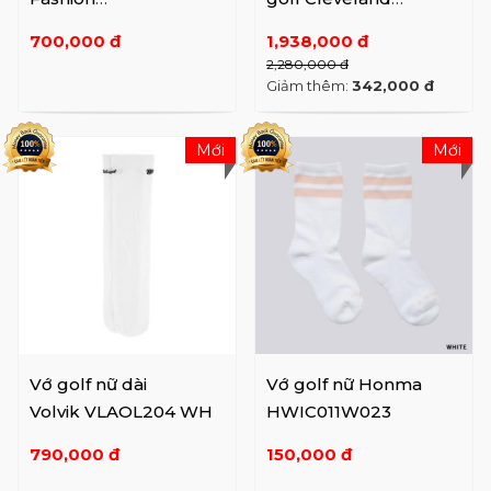
Trend P0000SKX
golf CGKWPS1126
700,000 đ
1,938,000 đ
5090856
Long Black
2,280,000 đ
Giảm thêm:
342,000 đ
Mới
Mới
Vớ golf nữ dài
Vớ golf nữ Honma
Volvik VLAOL204 WH
HWIC011W023
790,000 đ
150,000 đ