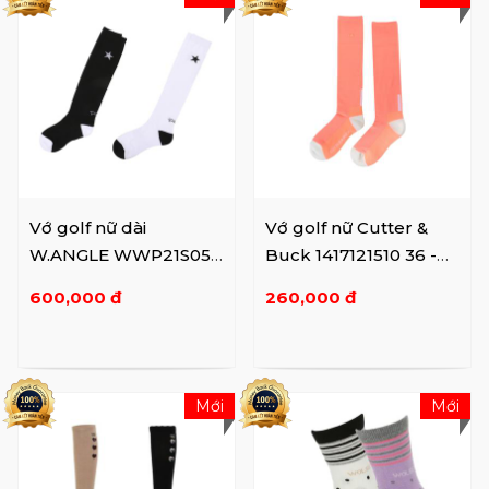
Vớ golf nữ dài
Vớ golf nữ Cutter &
W.ANGLE WWP21S05 -
Buck 1417121510 36 -
001
SALMON
600,000 đ
260,000 đ
Mới
Mới