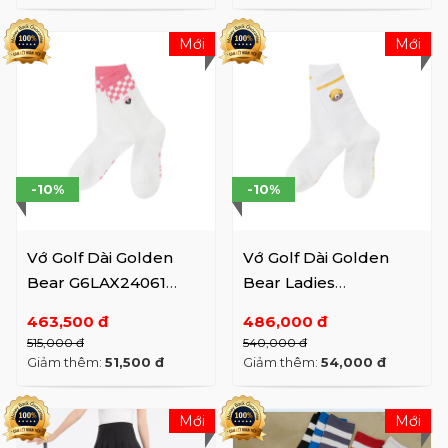
Mới
Mới
-10%
-10%
Vớ Golf Dài Golden
Vớ Golf Dài Golden
Bear G6LAX24061
Bear Ladies
PK/GR
G6LAX24011 YE
463,500 đ
486,000 đ
515,000 đ
540,000 đ
Giảm thêm:
51,500 đ
Giảm thêm:
54,000 đ
Mới
Mới