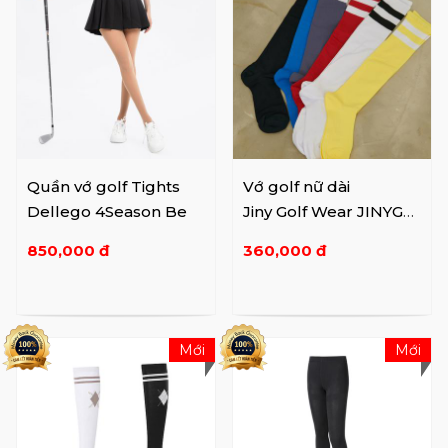
Quần vớ golf Tights
Vớ golf nữ dài
Dellego 4Season Be
Jiny Golf Wear JINYGO
LF449
850,000 đ
360,000 đ
Mới
Mới