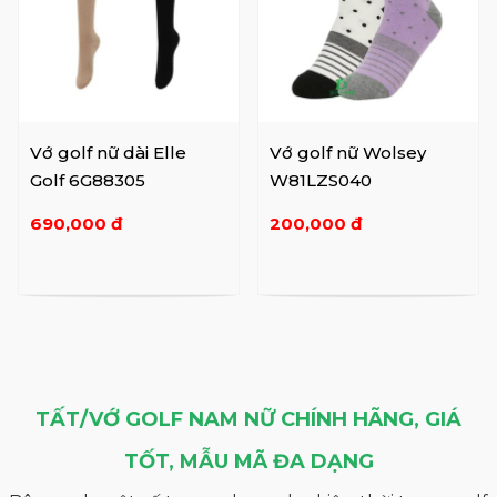
Vớ golf nữ dài Elle
Vớ golf nữ Wolsey
Golf 6G88305
W81LZS040
690,000 đ
200,000 đ
TẤT/VỚ GOLF NAM NỮ CHÍNH HÃNG, GIÁ
TỐT, MẪU MÃ ĐA DẠNG