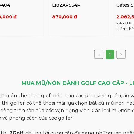
7404
L182AP554P
Gates 
Navy
0,000 đ
870,000 đ
2,082,
2,450,00
Giảm th
1
MUA MŨ/NÓN ĐÁNH GOLF CAO CẤP - L
ộ môn thể thao golf, nếu như các phụ kiện quần, áo và
 thì golfer có thể thoải mái lựa chọn bất cứ mũ nón nà
 riêng trên sân của các vận động viên. Các loại mũ/nón
h và phong cách của các golfer.
 thị
7Golf
, chúng tôi cung cấp đa dạng những sản phẩ