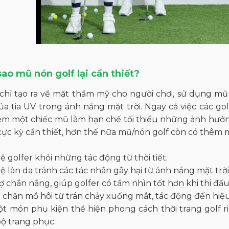
 sao mũ nón golf lại cần thiết?
hỉ tạo ra về mặt thẩm mỹ cho người chơi, sử dụng mũ 
a tia UV trong ánh nắng mặt trời. Ngay cả việc các g
m một chiếc mũ làm hạn chế tối thiểu những ảnh hưởng 
 cực kỳ cần thiết, hơn thế nữa mũ/nón golf còn có thêm 
ệ golfer khỏi những tác động từ thời tiết.
ệ làn da tránh các tác nhân gây hại từ ánh nắng mặt trời 
ợ chắn nắng, giúp golfer có tầm nhìn tốt hơn khi thi đấu
chặn mồ hôi từ trán chảy xuống mắt, tác động đến hiệu
t món phụ kiện thể hiện phong cách thời trang golf r
ộ trang phục.