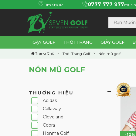
0777 777 977
Tìm SHOP
mua h
GẬY GOLF
THỜI TRANG
GIÀY GOLF
B
Trang Chủ
Thời Trang Golf
Nón mũ golf
NÓN MŨ GOLF
THƯƠNG HIỆU
Adidas
Callaway
Cleveland
Cobra
Honma Golf
-10%