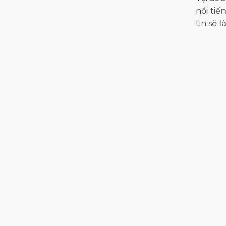
COLLYS GOLF
nổi tiế
Viva Heart
tin sẽ 
Bridgestone
WILSON
Heritory Golf
Holic & Play
J.ING
Duvik
Saint Miller
Rosasen
7Golf
Handee
Puma
Noressy
Saintnine
Benjefe
Evoke