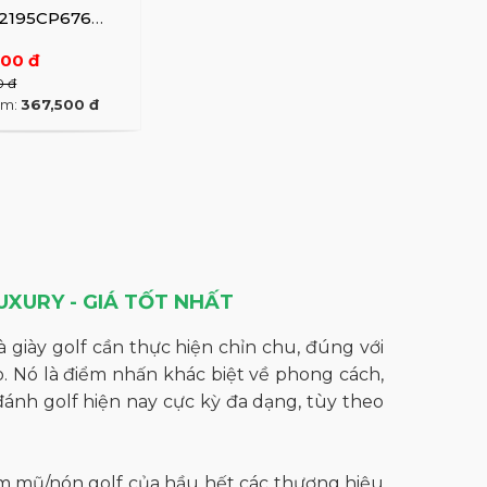
52195CP676
500 đ
0 đ
êm:
367,500 đ
UXURY - GIÁ TỐT NHẤT
 giày golf cần thực hiện chỉn chu, đúng với
o. Nó là điểm nhấn khác biệt về phong cách,
 đánh golf hiện nay cực kỳ đa dạng, tùy theo
m mũ/nón golf của hầu hết các thương hiệu