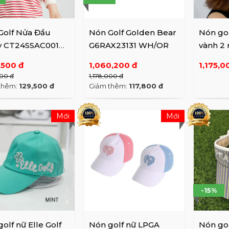
Golf Nửa Đầu
Nón Golf Golden Bear
Nón go
ty CT24SSAC001
G6RAX23131 WH/OR
vành 2 
K Freesize
ECX301
,500 đ
1,060,200 đ
1,175,0
000 đ
1,178,000 đ
thêm:
129,500 đ
Giảm thêm:
117,800 đ
Mới
Mới
-15%
olf nữ Elle Golf
Nón golf nữ LPGA
Nón gol