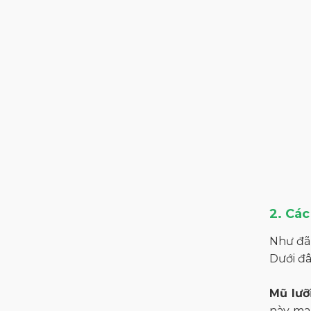
2. Các
Như đã 
Dưới đâ
Mũ lưỡi
này man