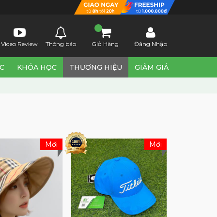
Video Review
Thông báo
Giỏ Hàng
Đăng Nhập
ỨC
KHÓA HỌC
THƯƠNG HIỆU
GIẢM GIÁ
Mới
Mới