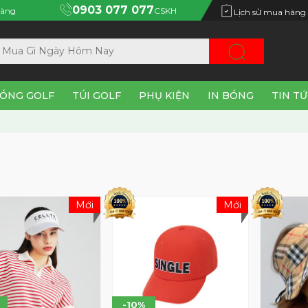
0903 077 077
àng
CSKH
Lịch sử mua hàng
ÓNG GOLF
TÚI GOLF
PHỤ KIỆN
IN BÓNG
TIN T
Mới
Mới
-10%