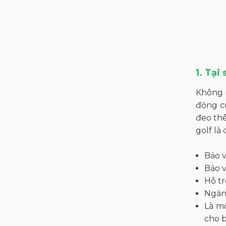
Pearly Gates
Ches
JIIJ
Bobby Jones
W.ANGLE
1. Tại
Wide Angle
Không c
động củ
đeo thê
golf là
Bảo v
Bảo v
Hỗ tr
Ngăn 
Là mộ
cho b