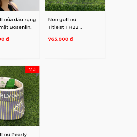
lf nửa đầu rộng
Nón golf nữ
mặt Bosenlin
Titleist TH22
1
AJRPBM-41
00 đ
765,000 đ
Mới
f nữ Pearly