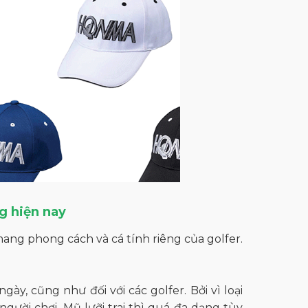
g hiện nay
mang phong cách và cá tính riêng của golfer.
ày, cũng như đối với các golfer. Bởi vì loại
ười chơi. Mũ lưỡi trai thì quá đa dạng tùy