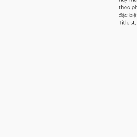
theo ph
đặc bi
Titleist,