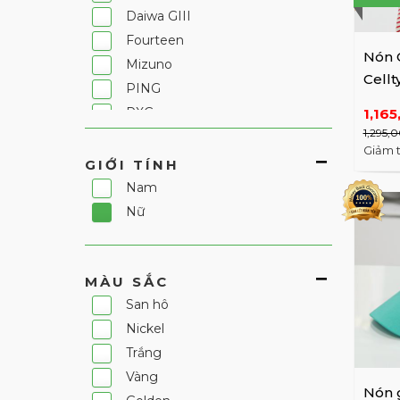
Daiwa GIII
Fourteen
Nón 
Mizuno
Cell
PING
WH/B
PXG
1,165
1,295,
Srixon
Giảm 
TaylorMade
GIỚI TÍNH
Titleist
Nam
J.Lindeberg
Nữ
Nike
Castelbajac
MÀU SẮC
JDX
San hô
Khác
Nickel
Ryoma
Trắng
HAZZYS GOLF
Vàng
Fila
Nón g