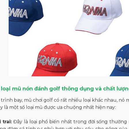
 loại mũ nón đánh golf thông dụng và chất lượn
trình bay, mũ chơi golf có rất nhiều loại khác nhau, nó 
y là một số loại mũ được ưa chuộng nhất hiện nay:
 trai:
Đây là loại phổ biến nhất trong đời sống thường ng
g đậm cá tính sự phù hợp với nhu cầu che nắng của ng