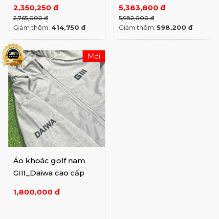
DC/HM (SS25)
2,350,250 đ
5,383,800 đ
2,765,000 đ
5,982,000 đ
Giảm thêm:
414,750 đ
Giảm thêm:
598,200 đ
Mới
Áo khoác golf nam
GIII_Daiwa cao cấp
1,800,000 đ