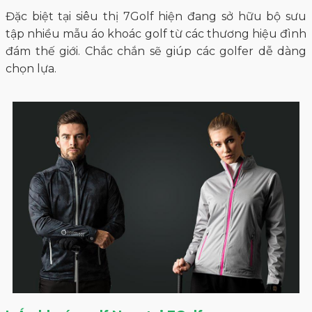
Đặc biệt tại siêu thị 7Golf hiện đang sở hữu bộ sưu
tập nhiều mẫu áo khoác golf từ các thương hiệu đình
đám thế giới. Chắc chắn sẽ giúp các golfer dễ dàng
chọn lựa.