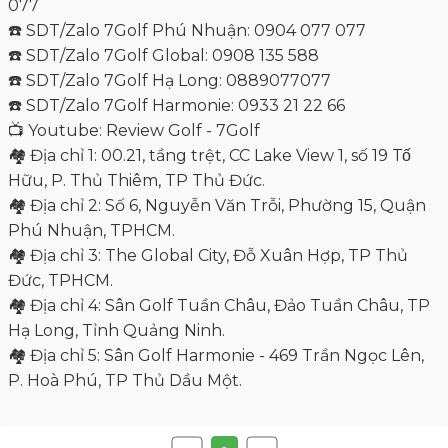
077
☎️ SDT/Zalo 7Golf Phú Nhuận: 0904 077 077
☎️ SDT/Zalo 7Golf Global: 0908 135 588
☎️ SDT/Zalo 7Golf Hạ Long: 0889077077
☎️ SDT/Zalo 7Golf Harmonie: 0933 21 22 66
📺 Youtube: Review Golf - 7Golf
🏘 Địa chỉ 1: 00.21, tầng trệt, CC Lake View 1, số 19 Tố
Hữu, P. Thủ Thiêm, TP Thủ Đức.
🏘 Địa chỉ 2: Số 6, Nguyễn Văn Trỗi, Phường 15, Quận
Phú Nhuận, TPHCM.
🏘 Địa chỉ 3: The Global City, Đỗ Xuân Hợp, TP Thủ
Đức, TPHCM.
🏘 Địa chỉ 4: Sân Golf Tuần Châu, Đảo Tuần Châu, TP
Hạ Long, Tỉnh Quảng Ninh.
🏘 Địa chỉ 5: Sân Golf Harmonie - 469 Trần Ngọc Lên,
P. Hoà Phú, TP Thủ Dầu Một.