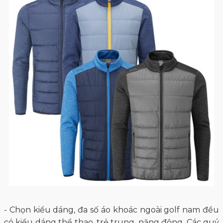
- Chọn kiểu dáng, đa số áo khoác ngoài golf nam đều
có kiểu dáng thể thao, trẻ trung, năng động. Các quý