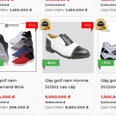
000 đ
2,900,000 đ
3,100,00
thêm:
1,450,000 đ
Giảm thêm:
1,450,000 đ
Giảm th
Mới
Mới
-64%
-71%
golf nam
Giày golf nam Honma
Giày g
erland BOA
SS1502 cao cấp
SS1200
GS41
4,000 đ
5,000,000 đ
1,500,
000 đ
13,850,000 đ
5,200,00
thêm:
596,000 đ
Giảm thêm:
8,850,000 đ
Giảm th