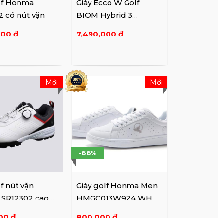
olf Honma
Giày Ecco W Golf
 có nút vặn
BIOM Hybrid 3
12556311007
000 đ
7,490,000 đ
Mới
Mới
-66%
lf nút vặn
Giày golf Honma Men
SR12302 cao
HMGC013W924 WH
00 đ
800,000 đ