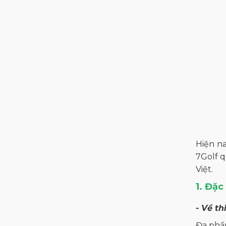
Size 41
Hiện na
7Golf q
Việt.
1. Đặc
- Về th
Đa phần