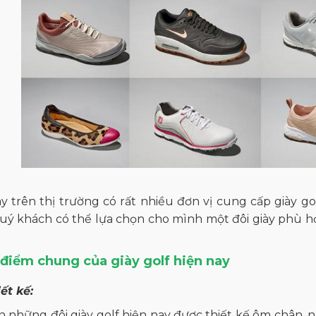
y trên thị trường có rất nhiều đơn vị cung cấp giày gol
uý khách có thể lựa chọn cho mình một đôi giày phù hợp
 điểm chung của giày golf hiện nay
iết kế:
 những đôi giày golf hiện nay được thiết kế ôm chân, 