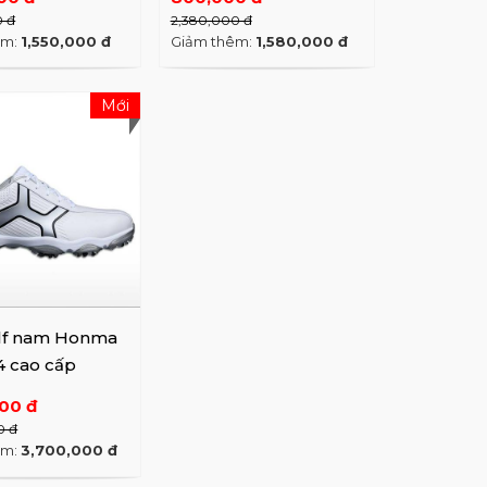
0 đ
2,380,000 đ
êm:
1,550,000 đ
Giảm thêm:
1,580,000 đ
Mới
olf nam Honma
4 cao cấp
000 đ
0 đ
êm:
3,700,000 đ