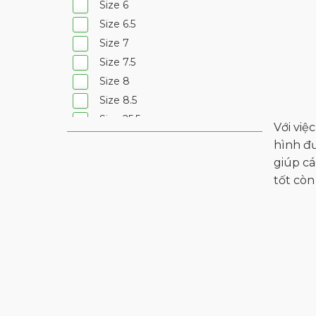
Size 6
Size 6.5
Size 7
Size 7.5
Size 8
Size 8.5
Size 25.5
Với việ
Size 26.5
hình đư
Size 23
giúp cá
Size 23.5
tốt còn
Size 24
Size 24.5
Size 27.5
Size 38
Size 37
Size 39
Size 40