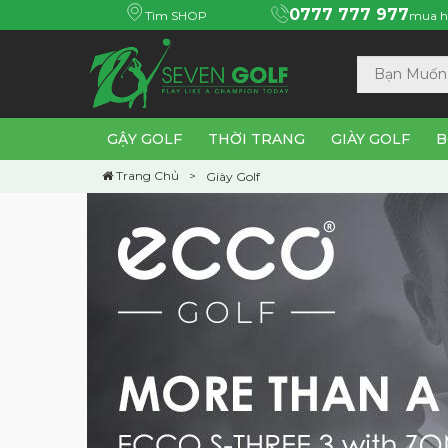
0777 777 977
Tìm SHOP
mua h
GẬY GOLF
THỜI TRANG
GIÀY GOLF
B
Trang Chủ
Giày Golf