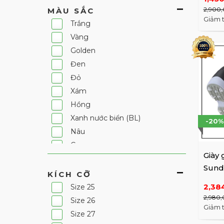
2,900,
MÀU SẮC
Giảm 
Trắng
Vàng
Golden
Đen
Đỏ
Xám
Hồng
Xanh nước biển (BL)
-20%
Nâu
Cam
Giày 
Tím
Sund
Màu khác
KÍCH CỠ
16911
Xanh lá cây
2,38
Size 25
2,980,
Xanh nước biển đậm
Size 26
Giảm 
Size 27