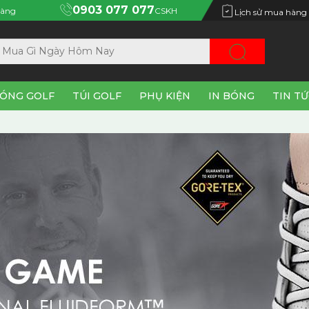
0903 077 077
àng
CSKH
Lịch sử mua hàng
ÓNG GOLF
TÚI GOLF
PHỤ KIỆN
IN BÓNG
TIN T