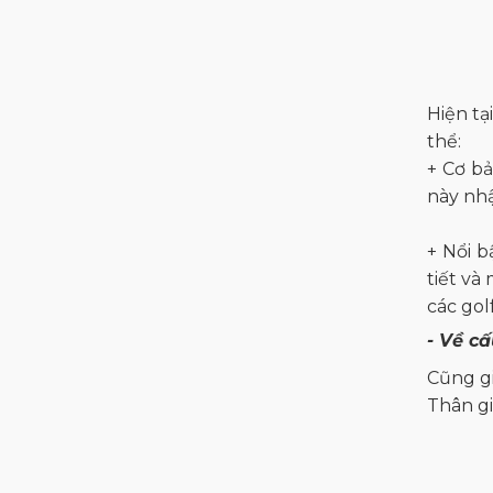
Hiện tạ
thể:
+ Cơ bả
này nhậ
+ Nổi b
tiết và
các gol
- Về cấ
Cũng gi
Thân gi