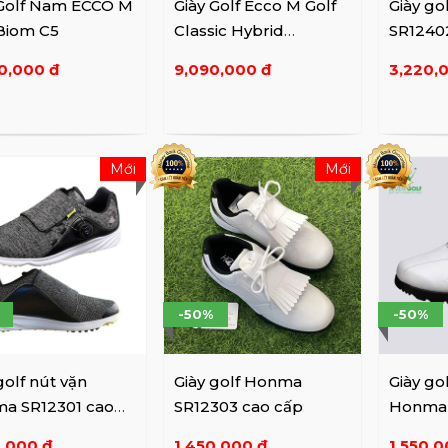
 Golf Nam ECCO M
Giày Golf Ecco M Golf
Giày g
 Biom C5
Classic Hybrid
SR12402
11021401007 WH Sz 40
90,000 đ
9,090,000 đ
3,220,
Mới
Mới
-50%
-50%
golf nút vặn
Giày golf Honma
Giày go
a SR12301 cao
SR12303 cao cấp
Honma 
cấp
0,000 đ
1,450,000 đ
1,550,0