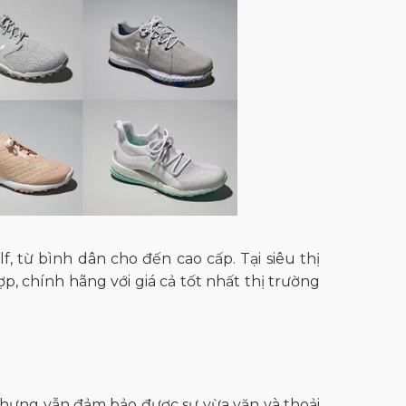
f, từ bình dân cho đến cao cấp. Tại siêu thị
, chính hãng với giá cả tốt nhất thị trường
nhưng vẫn đảm bảo được sự vừa vặn và thoải