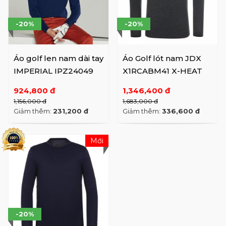
-20%
-20%
Áo golf len nam dài tay
Áo Golf lót nam JDX
IMPERIAL IPZ24049
X1RCABM41 X-HEAT
924,800 đ
1,346,400 đ
1,156,000 đ
1,683,000 đ
Giảm thêm:
231,200 đ
Giảm thêm:
336,600 đ
Mới
-20%