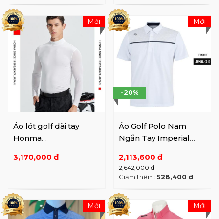
Mới
Mới
-20%
Áo lót golf dài tay
Áo Golf Polo Nam
Honma
Ngắn Tay Imperial
HMHX704R522
INY120131 WH
3,170,000 đ
2,113,600 đ
2,642,000 đ
Giảm thêm:
528,400 đ
Mới
Mới