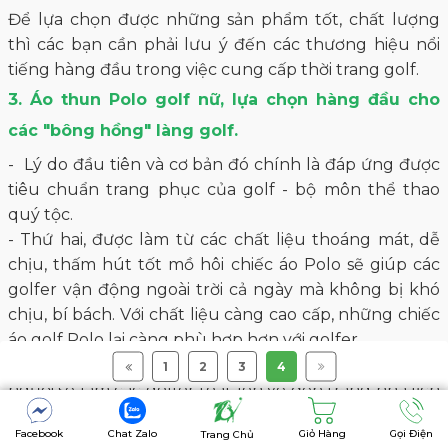
Để lựa chọn được những sản phẩm tốt, chất lượng
thì các bạn cần phải lưu ý đến các thương hiệu nổi
tiếng hàng đầu trong việc cung cấp thời trang golf.
3. Áo thun Polo golf nữ, lựa chọn hàng đầu cho
các "bông hồng" làng golf.
- Lý do đầu tiên và cơ bản đó chính là đáp ứng được
tiêu chuẩn trang phục của golf - bộ môn thể thao
quý tộc.
- Thứ hai, được làm từ các chất liệu thoáng mát, dễ
chịu, thấm hút tốt mồ hôi chiếc áo Polo sẽ giúp các
golfer vận động ngoài trời cả ngày mà không bị khó
chịu, bí bách. Với chất liệu càng cao cấp, những chiếc
áo golf Polo lại càng phù hợp hơn với golfer.
- Thứ ba, với kiểu dáng cổ điển, đơn giản, khi mặc lên
1
2
3
4
người sẽ làm các golfer toát lên vẻ đẹp trang nhã lịch
sự, sang trọng và không kém phần năng động.
Facebook
Chat Zalo
Giỏ Hàng
Gọi Điện
Trang Chủ
- Thứ tư, phù hợp với mọi độ tuổi và giới tính. Đây là