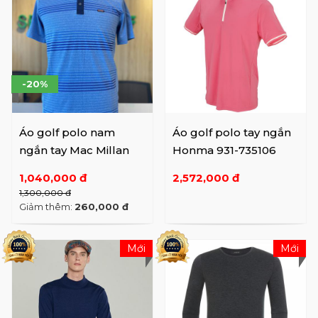
-20%
Áo golf polo nam
Áo golf polo tay ngắn
ngắn tay Mac Millan
Honma 931-735106
1,040,000 đ
2,572,000 đ
1,300,000 đ
Giảm thêm:
260,000 đ
Mới
Mới