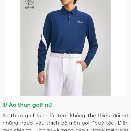
II/ Áo thun golf nữ
Áo thun golf luôn là Item không thể thiếu đối với
những người yêu thích bộ môn golf "quý tộc". Diện
mạo chỉn chu, lịch sự và mang đến sự thoải mái tuyệt