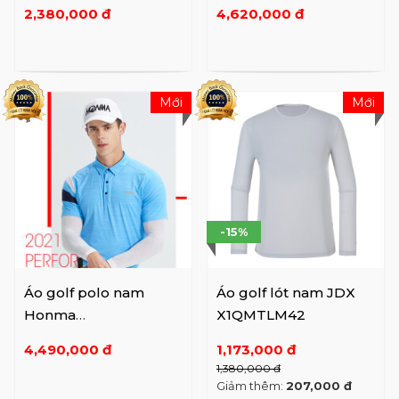
2,380,000 đ
4,620,000 đ
Mới
Mới
-15%
Áo golf polo nam
Áo golf lót nam JDX
Honma
X1QMTLM42
HMHC702R507
4,490,000 đ
1,173,000 đ
1,380,000 đ
Giảm thêm:
207,000 đ