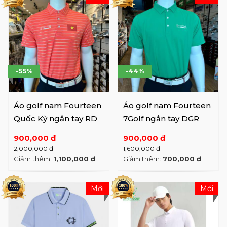
-55%
-44%
Áo golf nam Fourteen
Áo golf nam Fourteen
Quốc Kỳ ngắn tay RD
7Golf ngắn tay DGR
900,000 đ
900,000 đ
2,000,000 đ
1,600,000 đ
Giảm thêm:
1,100,000 đ
Giảm thêm:
700,000 đ
Mới
Mới