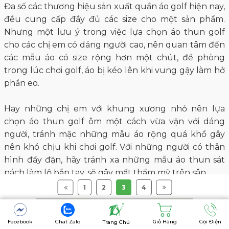
Đa số các thương hiệu sản xuất quần áo golf hiện nay,
đều cung cấp đầy đủ các size cho một sản phẩm.
Nhưng một lưu ý trong việc lựa chọn áo thun golf
cho các chị em có dáng người cao, nên quan tâm đến
các mẫu áo có size rộng hơn một chút, đề phòng
trong lúc chơi golf, áo bị kéo lên khi vung gậy làm hở
phần eo.
Hay những chị em với khung xương nhỏ nên lựa
chọn áo thun golf ôm một cách vừa vặn với dáng
người, tránh mặc những mẫu áo rộng quá khổ gây
nên khó chịu khi chơi golf. Với những người có thân
hình đầy đặn, hãy tránh xa những mẫu áo thun sát
nách làm lộ bắp tay, sẽ gây mất thẩm mỹ trên sân.
1
2
3
4
Facebook
Chat Zalo
Giỏ Hàng
Gọi Điện
Trang Chủ