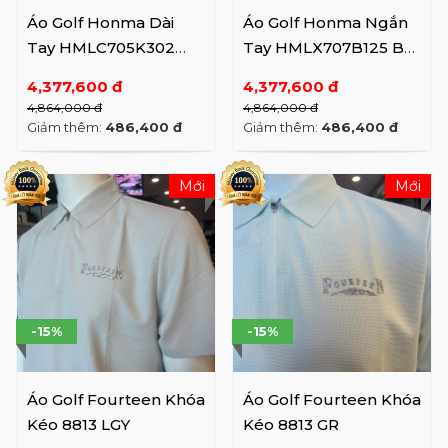
Áo Golf Honma Dài
Áo Golf Honma Ngắn
Tay HMLC705K302
Tay HMLX707B125 BK
DC/SP/BK (SS25)
Beauty / SD (SS25)
4,377,600 đ
4,377,600 đ
4,864,000 đ
4,864,000 đ
Giảm thêm:
486,400 đ
Giảm thêm:
486,400 đ
Mới
Mới
-15%
-15%
Áo Golf Fourteen Khóa
Áo Golf Fourteen Khóa
Kéo 8813 LGY
Kéo 8813 GR