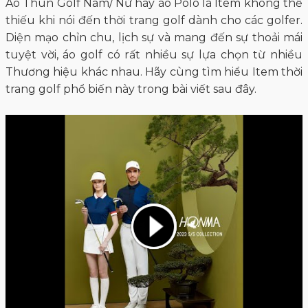
Áo Thun Golf Nam/ Nữ hay áo Polo là Item không thể
thiếu khi nói đến thời trang golf dành cho các golfer.
Diện mạo chỉn chu, lịch sự và mang đến sự thoải mái
tuyệt vời, áo golf có rất nhiều sự lựa chọn từ nhiều
Thương hiệu khác nhau. Hãy cùng tìm hiểu Item thời
trang golf phổ biến này trong bài viết sau đây.