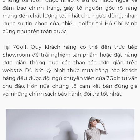
Mua Quần áo golf Chính hãng giá tốt nhất ở
đâu
Tự hào là một trong những siêu thị golf lớn nhất Việt
Nam, 7Golf chuyên cung cấp các sản phẩm về golf từ
gậy golf đến thời trang golf uy tín tự tin là điểm đến
đáng tin cậy để bạn sở hữu được các sản phẩm chất
lượng như ý với giá thành hợp lý.
Đa dạng sản phẩm, mẫu mà phong phú đến từ các
Thương hiệu danh tiếng. Các sản phẩm phân phối bởi
chúng tôi luôn được nhập khẩu từ nước ngoài và
đảm bảo chính hãng, giấy tờ nguồn gốc rõ ràng
mang đến chất lượng tốt nhất cho người dùng, nhận
được sự tin chọn của nhiều golfer tại Hồ Chí Minh
cũng như trên toàn quốc.
Tại 7Golf, Quý khách hàng có thể đến trực tiếp
Showroom để trải nghiệm sản phẩm hoặc đặt hàng