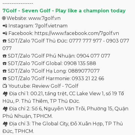
Đáp ứng toàn diện từ sản phẩm thời trang golf nam,
nữ và trẻ em, 7Golf luôn hết lòng giúp khách hàng
được tự tin nhất trong mỗi thì giờ được thỏa sự đam
mê và lòng nhiệt huyết với môn thể thao golf đâu
không thử tham khảo các sản phẩm đến từ hệ thống
7Golf. Đừng ngần ngại liên hệ với chúng tôi để sở hữu
cho mình các sản phẩm quần áo golf ấn tượng, hợp
gu thời thời trang.
-----------------
7Golf - Seven Golf - Play like a champion today
🌐 Website: www.7golf.vn
📲 Instagram: 7golf.vietnam
📲 Facebook:
https://www.facebook.com/7golf.vn
☎️ SDT/Zalo 7Golf Thủ Đức: 0777 777 977 - 0903 077
077