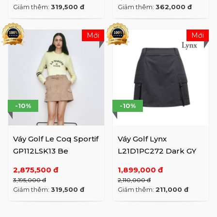
Giảm thêm:
319,500 đ
Giảm thêm:
362,000 đ
Mới
Mới
-10%
-10%
Váy Golf Le Coq Sportif
Váy Golf Lynx
GP112LSK13 Be
L21D1PC272 Dark GY
2,875,500 đ
1,899,000 đ
3,195,000 đ
2,110,000 đ
Giảm thêm:
319,500 đ
Giảm thêm:
211,000 đ