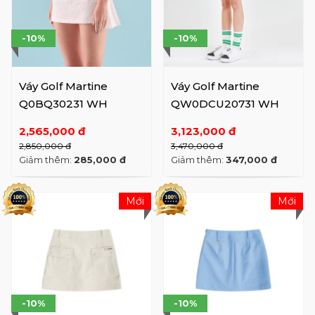
-10%
-10%
Váy Golf Martine
Váy Golf Martine
Q0BQ30231 WH
QW0DCU20731 WH
2,565,000 đ
3,123,000 đ
2,850,000 đ
3,470,000 đ
Giảm thêm:
285,000 đ
Giảm thêm:
347,000 đ
Mới
Mới
-10%
-10%