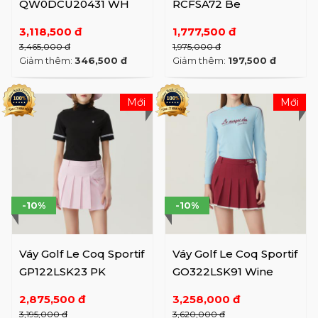
QW0DCU20431 WH
RCFSA72 Be
3,118,500 đ
1,777,500 đ
3,465,000 đ
1,975,000 đ
Giảm thêm:
346,500 đ
Giảm thêm:
197,500 đ
Mới
Mới
-10%
-10%
Váy Golf Le Coq Sportif
Váy Golf Le Coq Sportif
GP122LSK23 PK
GO322LSK91 Wine
2,875,500 đ
3,258,000 đ
3,195,000 đ
3,620,000 đ