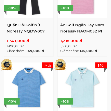
-10%
-10%
Quần Dài Golf Nữ
Áo Golf Ngắn Tay Nam
Noressy NQDW007
Noressy NAOM052 PI
BK
1,341,000 đ
1,215,000 đ
1,490,000 đ
1,350,000 đ
Giảm thêm:
149,000 đ
Giảm thêm:
135,000 đ
Mới
Mới
-10%
-10%