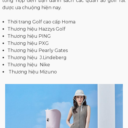
Thương hiệu thời trang golf nổi tiếng được
tin chọn nhiều nhất
Thị trường thời trang golf vô cùng đa dạng với nhiều
thương lớn đẳng cấp, thường cho ra mắt những
những mẫu quần áo golf ấn tượng mỗi năm. 7Golf xin
tổng hợp đến bạn danh sách các quần áo golf rất
được ưa chuộng hiện nay.
Thời trang Golf cao cấp Homa
Thương hiệu Hazzys Golf
Thương hiệu PING
Thương hiệu PXG
Thương hiệu Pearly Gates