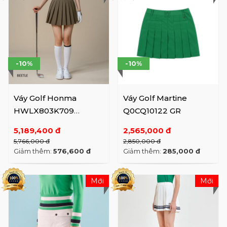
-10%
-10%
Váy Golf Honma
Váy Golf Martine
HWLX803K709
Q0CQ10122 GR
Beetle/BK (SS25)
5,189,400 đ
2,565,000 đ
5,766,000 đ
2,850,000 đ
Giảm thêm:
576,600 đ
Giảm thêm:
285,000 đ
Mới
Mới