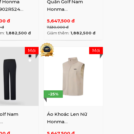
lf Honma
Quần Golf Nam
02R524
Honma
 WH / Chambray
HMMX800R108
00 đ
5,647,500 đ
Cashmere Blue / BK
0 đ
7,530,000 đ
Beauty
êm:
1,882,500 đ
Giảm thêm:
1,882,500 đ
Mới
Mới
-25%
olf Nam
Áo Khoác Len Nữ
Honma
00R121
HWMX320R207
00 đ
5,647,500 đ