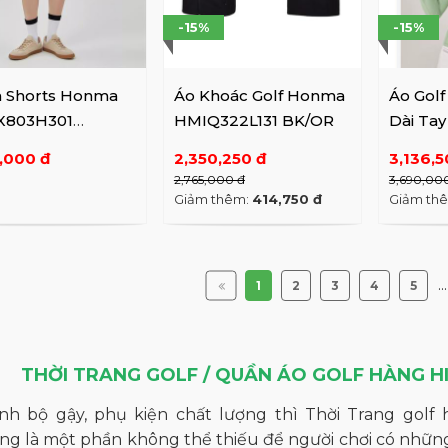
-15%
-15%
 Shorts Honma
Áo Khoác Golf Honma
Áo Gol
803H301
HMIQ322L131 BK/OR
Dài Ta
mel
GR/GY
,000 đ
2,350,250 đ
3,136,5
2,765,000 đ
3,690,00
Giảm thêm:
414,750 đ
Giảm th
...
1
2
3
4
5
THỜI TRANG GOLF / QUẦN ÁO GOLF HÀNG HIỆ
nh bộ gậy, phụ kiện chất lượng thì Thời Trang golf 
ng là một phần không thể thiếu để người chơi có những 