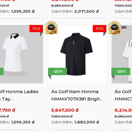
y / LD Grey
Fossil
000 đ
8,286,000 đ
7,530,00
thêm:
1,599,250 đ
Giảm thêm:
2,071,500 đ
Giảm th
Mới
Mới
-25%
-25%
olf Honma Ladies
Áo Golf Nam Honma
Áo Gol
 Tay
HMMX707R381 Bright
HMMC70
X707R538
WH / BK
WH
7,750 đ
5,647,500 đ
6,214,5
000 đ
7,530,000 đ
8,286,00
thêm:
1,599,250 đ
Giảm thêm:
1,882,500 đ
Giảm th