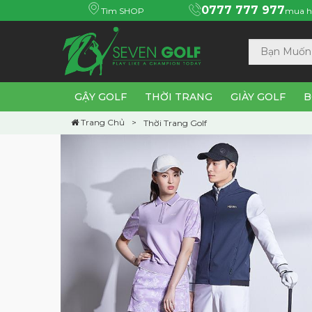
0777 777 977
Tìm SHOP
mua h
GẬY GOLF
THỜI TRANG
GIÀY GOLF
B
Trang Chủ
Thời Trang Golf