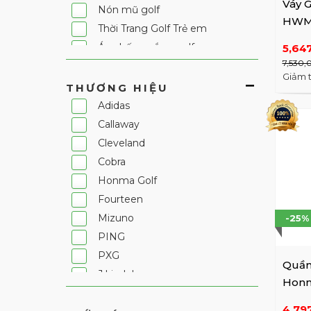
Váy 
Nón mũ golf
HWMX
Thời Trang Golf Trẻ em
WH / 
Áo chống nắng golf
5,64
7,530,
Quần áo golf đi mưa
Giảm 
THƯƠNG HIỆU
Adidas
Callaway
Cleveland
Cobra
Honma Golf
Fourteen
Mizuno
-25%
PING
PXG
Quần
J.Lindeberg
Hon
Under Armour
HMM
4,79