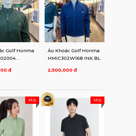
ác Golf Honma
Áo Khoác Golf Honma
02004
HMIC302W168 INK BL
k GR
000 đ
2,500,000 đ
Mới
Mới