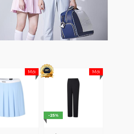
Mới
Mới
-25%