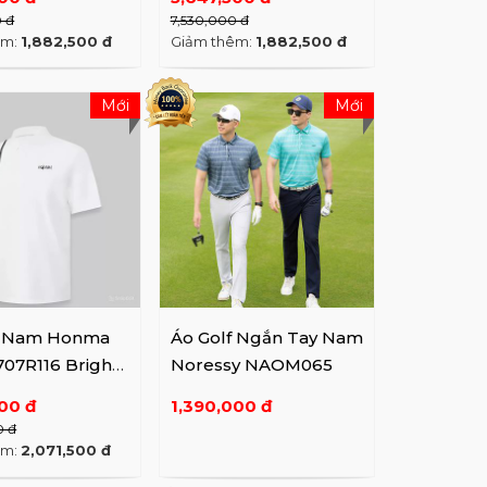
0 đ
7,530,000 đ
êm:
1,882,500 đ
Giảm thêm:
1,882,500 đ
Mới
Mới
f Nam Honma
Áo Golf Ngắn Tay Nam
7R116 Bright
Noressy NAOM065
00 đ
1,390,000 đ
0 đ
êm:
2,071,500 đ