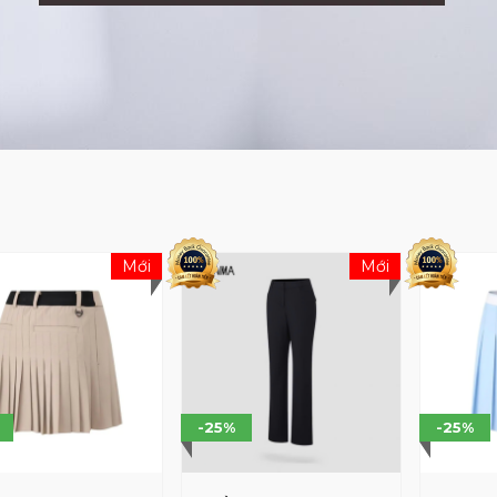
Mới
Mới
-25%
-25%