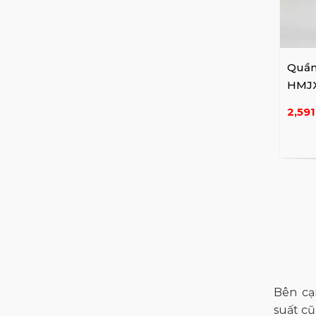
Quần
HMJX
Cara
2,591
Bên cạ
suất cũ