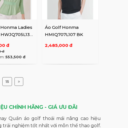
f Honma Ladies
Áo Golf Honma
y HWJQ705L137
HMIQ707L107 BK
00 đ
2,485,000 đ
0 đ
êm:
553,500 đ
15
U CHÍNH HÃNG - GIÁ ƯU ĐÃI
hay Quần áo golf thoải mái nâng cao hiệu
trải nghiệm tốt nhất với môn thể thao golf.