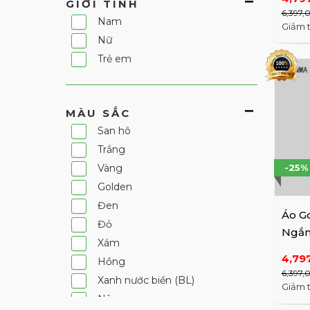
Castelbajac
GIỚI TÍNH
Beaut
6,397,
JDX
Nam
Giảm 
Khác
Nữ
HAZZYS GOLF
Trẻ em
PGA Tour
HEAL CREEK
MÀU SẮC
HERITORY
San hô
Fantom
Trắng
IMPERIAL
-25%
Vàng
Renoma
Golden
SNOOPY GOLF
Đen
URBAN FOX
Áo G
Đỏ
ARNOLD PALMER
Ngắn
Xám
LYNX GOLF
HWM
4,79
Hồng
DISNEY
6,397,
Xanh nước biển (BL)
PALMSPRINGS
Giảm 
Nâu
BTR