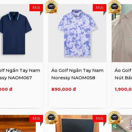
Mới
Mới
olf Ngắn Tay Nam
Áo Golf Ngắn Tay Nam
Áo Gol
ssy NAOM067
Noressy NAOM058
Nút Bấ
000 đ
890,000 đ
1,900,
Mới
Mới