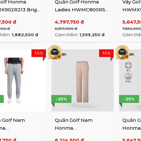
Golf Honma
Quần Golf Honma
Váy Go
902R213 Bright
Ladies HWMC800R581
HWMX9
Island Fossil
Bright WH / BK
Bright
7,500 đ
4,797,750 đ
5,647,5
Beauty
Blue
000 đ
6,397,000 đ
7,530,00
thêm:
1,882,500 đ
Giảm thêm:
1,599,250 đ
Giảm th
Mới
Mới
-25%
-25%
 Golf Nam
Quần Golf Nam
Quần G
ma
Honma
Honma
C800R390 BK
HMMC800R376 Island
HMMC8
7,750 đ
6,214,500 đ
5,647,5