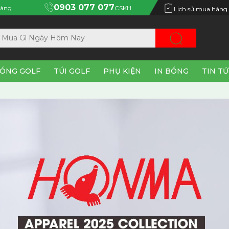
0903 077 077
àng
CSKH
Lịch sử mua hàng
ÓNG GOLF
TÚI GOLF
PHỤ KIỆN
IN BÓNG
TIN T