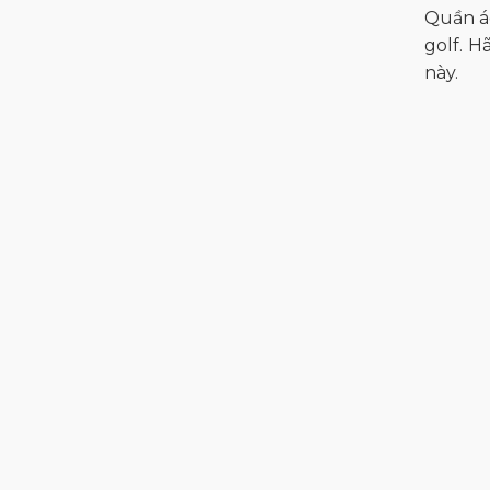
Quần áo
golf. H
này.