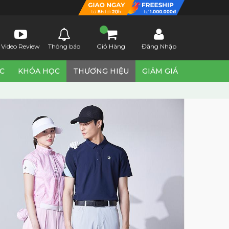
Video Review
Thông báo
Giỏ Hàng
Đăng Nhập
ỨC
KHÓA HỌC
THƯƠNG HIỆU
GIẢM GIÁ