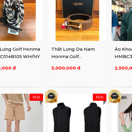
 Lưng Golf Honma
Thắt Lưng Da Nam
Áo Kho
014B105 WH/NY
Honma Golf
HMBC3
HMHC014B102
RD/Dar
0,000 đ
3,000,000 đ
2,500,
(110cm)
Mới
Mới