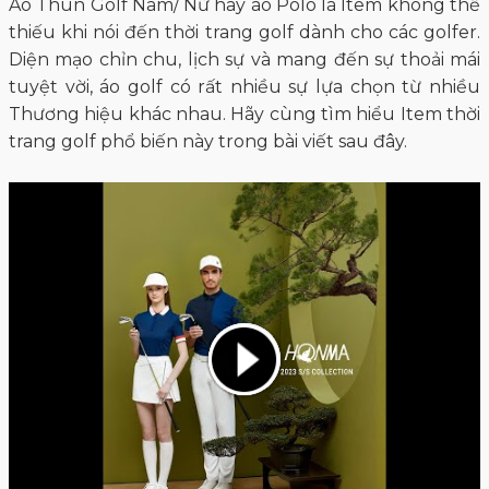
Áo Thun Golf Nam/ Nữ hay áo Polo là Item không thể
thiếu khi nói đến thời trang golf dành cho các golfer.
Diện mạo chỉn chu, lịch sự và mang đến sự thoải mái
tuyệt vời, áo golf có rất nhiều sự lựa chọn từ nhiều
Thương hiệu khác nhau. Hãy cùng tìm hiểu Item thời
trang golf phổ biến này trong bài viết sau đây.