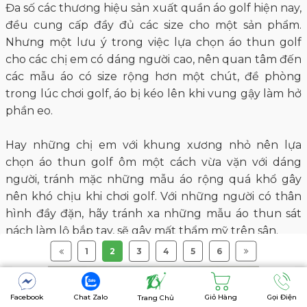
Đa số các thương hiệu sản xuất quần áo golf hiện nay,
đều cung cấp đầy đủ các size cho một sản phẩm.
Nhưng một lưu ý trong việc lựa chọn áo thun golf
cho các chị em có dáng người cao, nên quan tâm đến
các mẫu áo có size rộng hơn một chút, đề phòng
trong lúc chơi golf, áo bị kéo lên khi vung gậy làm hở
phần eo.
Hay những chị em với khung xương nhỏ nên lựa
chọn áo thun golf ôm một cách vừa vặn với dáng
người, tránh mặc những mẫu áo rộng quá khổ gây
nên khó chịu khi chơi golf. Với những người có thân
hình đầy đặn, hãy tránh xa những mẫu áo thun sát
nách làm lộ bắp tay, sẽ gây mất thẩm mỹ trên sân.
1
2
3
4
5
6
Facebook
Chat Zalo
Giỏ Hàng
Gọi Điện
Trang Chủ