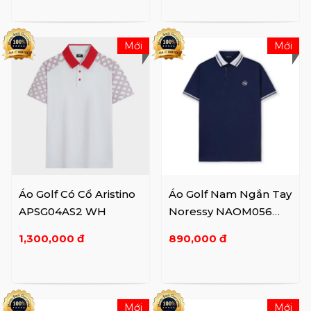
Mới
Mới
Áo Golf Có Cổ Aristino
Áo Golf Nam Ngắn Tay
APSG04AS2 WH
Noressy NAOM056
RE/NA
1,300,000 đ
890,000 đ
Mới
Mới