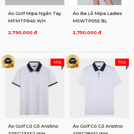
Áo Golf Mipa Ngắn Tay
Áo Ba Lỗ Mipa Ladies
MFMTP940 WH
MSWTP055 BL
2,790,000 đ
2,750,000 đ
Mới
Mới
Áo Golf Có Cổ Aristino
Áo Golf Có Cổ Aristino
APSG23AS2 WH
APSG18AS1 WH