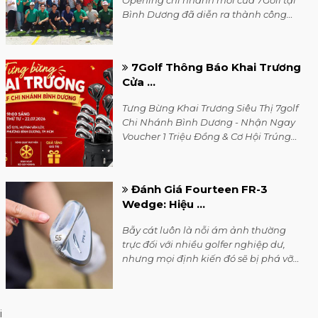
tặng hấp dẫn.
Đánh Giá Fourteen FR-3
Wedge: Hiệu ...
Bẫy cát luôn là nỗi ám ảnh thường
trực đối với nhiều golfer nghiệp dư,
nhưng mọi định kiến đó sẽ bị phá vỡ
với siêu phẩm gậy kỹ thuật FR-3 từ
Fourteen Golf.
HLV Golf Hàng Đầu Đánh Giá:
i
Giải ...
Copyright @7golf
Hãy cùng HLV danh tiếng Kaito
Kanehama giải mã bí quyết này
thông qua bài đánh giá chi tiết hiệu
suất của hai dòng gậy wedge
Fourteen: FR-3 và FR-5.
Siêu phẩm gậy sắt Fourteen
TB-3 ...
Mang trên mình sứ mệnh hiện thực