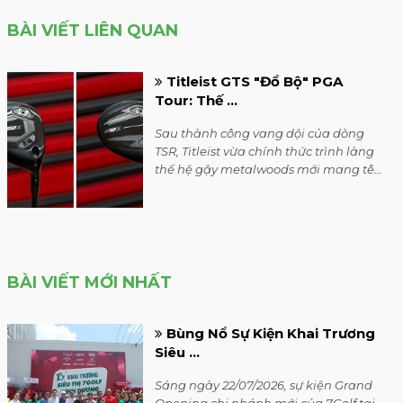
GTS hứa hẹn sẽ là "cú nổ" lớn nhất của
làng golf trong mùa hè 2026.
BÀI VIẾT MỚI NHẤT
Bùng Nổ Sự Kiện Khai Trương
Siêu ...
Sáng ngày 22/07/2026, sự kiện Grand
Opening chi nhánh mới của 7Golf tại
Bình Dương đã diễn ra thành công
rực rỡ trong không khí vô cùng sôi
động.
7Golf Thông Báo Khai Trương
Cửa ...
Tưng Bừng Khai Trương Siêu Thị 7golf
Chi Nhánh Bình Dương - Nhận Ngay
Voucher 1 Triệu Đồng & Cơ Hội Trúng
Bộ Gậy Honma cùng với rất nhiều quà