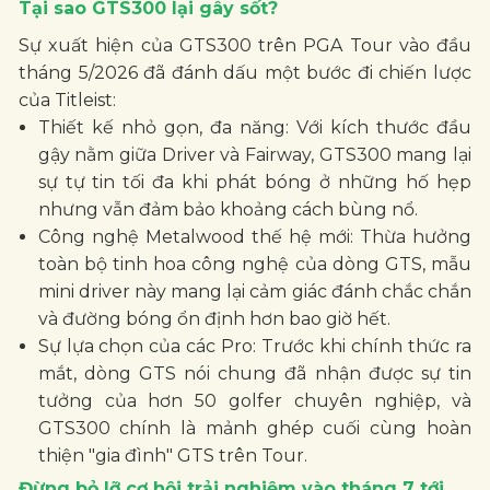
toàn bộ tinh hoa công nghệ của dòng GTS, mẫu
mini driver này mang lại cảm giác đánh chắc chắn
và đường bóng ổn định hơn bao giờ hết.
Sự lựa chọn của các Pro: Trước khi chính thức ra
mắt, dòng GTS nói chung đã nhận được sự tin
tưởng của hơn 50 golfer chuyên nghiệp, và
GTS300 chính là mảnh ghép cuối cùng hoàn
thiện "gia đình" GTS trên Tour.
Đừng bỏ lỡ cơ hội trải nghiệm vào tháng 7 tới
Dù đang làm mưa làm gió trên các hệ thống giải
đấu chuyên nghiệp, nhưng các golfer phong trào
sẽ phải chờ đợi thêm một thời gian ngắn nữa.
GTS300 Mini Driver
dự kiến sẽ có mặt tại các hệ
thống cửa hàng vào
tháng 7/2026
.
Nếu bạn đang tìm kiếm một cây gậy có thể thay
thế Driver trong những ngày cần sự an toàn hoặc