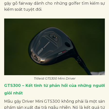
gậy gỗ fairway dành cho những golfer tìm kiếm sự
kiểm soát tuyệt đối.
Titleist GTS300 Mini Driver
GTS300 – Kết tinh từ phản hồi của những người
giỏi nhất
Mẫu gậy Driver Mini GTS300 không phải là một sản
phẩm sản xuất đại trà ngẫu nhiên. Nó là kết quả từ