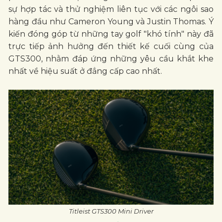
sự hợp tác và thử nghiệm liên tục với các ngôi sao
hàng đầu như Cameron Young và Justin Thomas. Ý
kiến đóng góp từ những tay golf "khó tính" này đã
trực tiếp ảnh hưởng đến thiết kế cuối cùng của
GTS300, nhằm đáp ứng những yêu cầu khắt khe
nhất về hiệu suất ở đẳng cấp cao nhất.
Titleist GTS300 Mini Driver
Tại sao GTS300 lại gây sốt?
Sự xuất hiện của GTS300 trên PGA Tour vào đầu
tháng 5/2026 đã đánh dấu một bước đi chiến lược
của Titleist:
Thiết kế nhỏ gọn, đa năng: Với kích thước đầu
gậy nằm giữa Driver và Fairway, GTS300 mang lại
sự tự tin tối đa khi phát bóng ở những hố hẹp
nhưng vẫn đảm bảo khoảng cách bùng nổ.
Công nghệ Metalwood thế hệ mới: Thừa hưởng