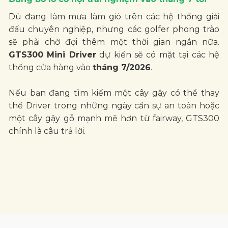
một cây gậy gỗ mạnh mẽ hơn từ fairway, GTS300
chính là câu trả lời.
BÀI VIẾT LIÊN QUAN
Titleist GTS "Đổ Bộ" PGA
Tour: Thế ...
Sau thành công vang dội của dòng
TSR, Titleist vừa chính thức trình làng
thế hệ gậy metalwoods mới mang tên
GTS. Với sự xuất hiện đồng loạt của
các dòng Driver và Fairway trên Tour,