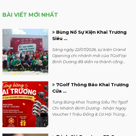
BÀI VIẾT MỚI NHẤT
Bùng Nổ Sự Kiện Khai Trương
Siêu ...
Sáng ngày 22/07/2026, sự kiện Grand
Opening chi nhánh mới của 7Golf tại
Bình Dương đã diễn ra thành công
rực rỡ trong không khí vô cùng sôi
động.
7Golf Thông Báo Khai Trương
Cửa ...
Tưng Bừng Khai Trương Siêu Thị 7golf
Chi Nhánh Bình Dương - Nhận Ngay
Voucher 1 Triệu Đồng & Cơ Hội Trúng
Bộ Gậy Honma cùng với rất nhiều quà
tặng hấp dẫn.