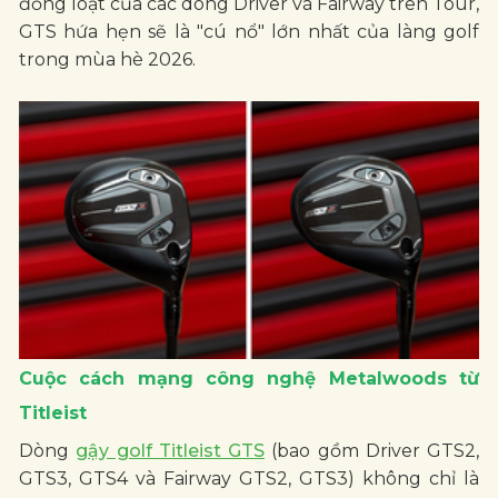
đồng loạt của các dòng Driver và Fairway trên Tour,
GTS hứa hẹn sẽ là "cú nổ" lớn nhất của làng golf
trong mùa hè 2026.
Cuộc cách mạng công nghệ Metalwoods từ
Titleist
Dòng
gậy golf Titleist GTS
(bao gồm Driver GTS2,
GTS3, GTS4 và Fairway GTS2, GTS3) không chỉ là