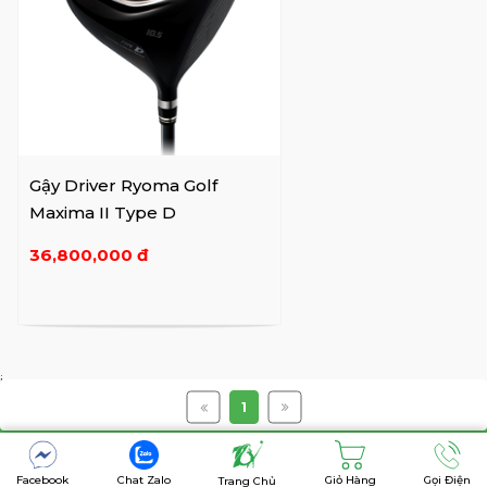
Gậy Driver Ryoma Golf
Maxima II Type D
36,800,000 đ
i
1
Copyright @7golf
Facebook
Chat Zalo
Giỏ Hàng
Gọi Điện
Trang Chủ