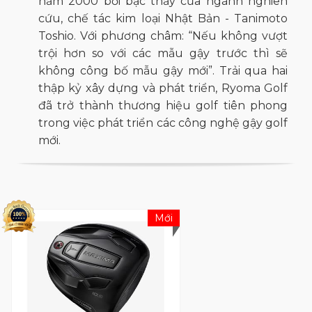
năm 2000 bởi bậc thầy của ngành nghiên
cứu, chế tác kim loại Nhật Bản - Tanimoto
Toshio. Với phương châm: “Nếu không vượt
trội hơn so với các mẫu gậy trước thì sẽ
không công bố mẫu gậy mới”. Trải qua hai
thập kỷ xây dựng và phát triển, Ryoma Golf
đã trở thành thương hiệu golf tiên phong
trong việc phát triển các công nghệ gậy golf
mới.
Ryoma Golf không ngừng nghiên cứu, khai
phá những công nghệ mới để cải thiện trải
nghiệm người dùng . Do đó các sản phẩm từ
Mới
gậy Driver, gậy sắt, gậy rescue, gậy
putter...đều được sản xuát với công nghệ
đặc biệt giúp kéo dài thời gian tiếp xúc bóng
thêm 20% và tốc độ bóng tăng thêm 1,7m/s.