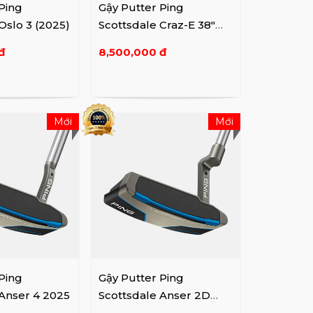
Ping
Gậy Putter Ping
Oslo 3 (2025)
Scottsdale Craz-E 38"
(2025)
đ
8,500,000 đ
Mới
Mới
Ping
Gậy Putter Ping
 Anser 4 2025
Scottsdale Anser 2D
2025