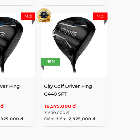
Mới
Mới
-15%
iver Ping
Gậy Golf Driver Ping
G440 SFT
 đ
16,575,000 đ
19,500,000 đ
,925,000 đ
Giảm thêm:
2,925,000 đ