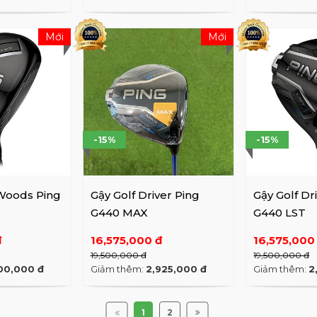
Mới
Mới
-15%
-15%
Woods Ping
Gậy Golf Driver Ping
Gậy Golf Dr
G440 MAX
G440 LST
đ
16,575,000 đ
16,575,000
19,500,000 đ
19,500,000 đ
00,000 đ
Giảm thêm:
2,925,000 đ
Giảm thêm:
2
1
2