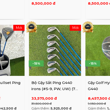
8,500,000 đ
8,500,000 
Mới
Mới
-15%
-15%
ullset Ping
Bộ Gậy Sắt Ping G440
Gậy Golf Hy
irons (#5-9, PW, UW) (7
G440
gậy)
đ
33,575,000 đ
8,457,500 
39,500,000 đ
9,950,000 đ
942,500 đ
Giảm thêm:
5,925,000 đ
Giảm thêm:
1