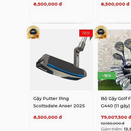
8,500,000 đ
8,500,000 đ
Mới
-15%
Gậy Putter Ping
Bộ Gậy Golf F
Scottsdale Anser 2025
G440 (11 gậy)
8,500,000 đ
79,007,500 
92,950,000 đ
Giảm thêm:
13,