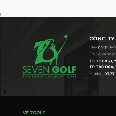
i
CÔNG TY
Giấy phép đăng
Do Sở kế hoạc
Trụ sở:
00.21, 
TP Thủ Đức, 
Hotline:
0777.
VỀ 7GOLF