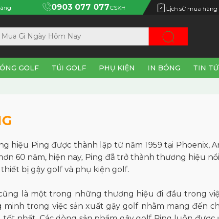
0903 077 077
àng
CSKH
Lịch sử mua hàng
ÓNG GOLF
TÚI GOLF
PHỤ KIỆN
IN BÓNG
TIN T
NG
g hiệu Ping được thành lập từ năm 1959 tại Phoenix, Ar
 hơn 60 năm, hiện nay, Ping đã trở thành thương hiệu nổi
 thiết bị
gậy golf
và phụ kiện golf.
cũng là một trong những thương hiệu đi đầu trong việc
 minh trong việc sản xuất gậy golf nhằm mang đến c
 tốt nhất. Các dòng sản phẩm gậy golf Ping luôn được 