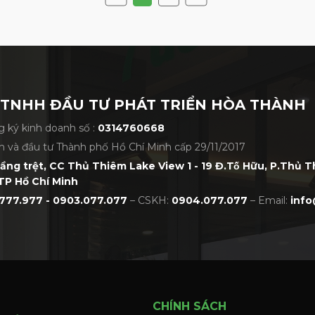
 TNHH ĐẦU TƯ PHÁT TRIỂN HÒA THÀNH
 ký kinh doanh số :
0314760668
h và đầu tư Thành phố Hồ Chí Minh cấp 29/11/2017
tầng trệt, CC Thủ Thiêm Lake View 1 - 19 Đ.Tố Hữu, P.Thủ 
TP Hồ Chí Minh
777.977 - 0903.077.077
– CSKH:
0904.077.077
– Email:
info
CHÍNH SÁCH