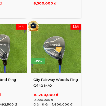
đ
8,500,000 đ
Mới
Mới
-15%
brid Ping
Gậy Fairway Woods Ping
G440 MAX
đ
10,200,000 đ
12,000,000 đ
,492,500 đ
Giảm thêm:
1,800,000 đ