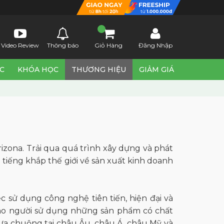
Video Review
Thông báo
Giỏ Hàng
Đăng Nhập
ỨC
KHÓA HỌC
THƯƠNG HIỆU
GIẢM GIÁ
izona. Trải qua quá trình xây dựng và phát
 tiếng khắp thế giới về sản xuất kinh doanh
 sử dụng công nghệ tiên tiến, hiện đại và
ho người sử dụng những sản phẩm có chất
ưa chuộng tại châu Âu, châu Á, châu Mỹ và