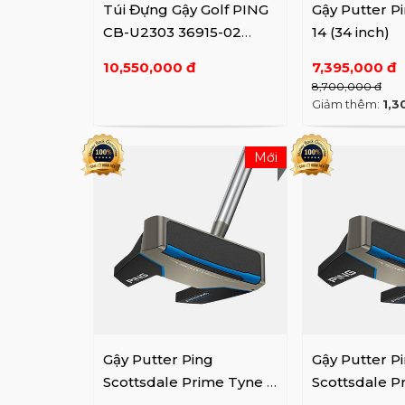
Túi Đựng Gậy Golf PING
Gậy Putter P
CB-U2303 36915-02
14 (34 inch)
SV/BK
10,550,000 đ
7,395,000 đ
8,700,000 đ
Giảm thêm:
1,3
Mới
Gậy Putter Ping
Gậy Putter P
Scottsdale Prime Tyne C
Scottsdale P
(2025)
(2025)