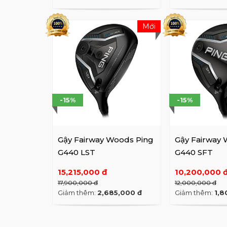
Mới
-15%
-15%
Gậy Fairway Woods Ping
Gậy Fairway 
G440 LST
G440 SFT
15,215,000 đ
10,200,000 
17,900,000 đ
12,000,000 đ
Giảm thêm:
2,685,000 đ
Giảm thêm:
1,8