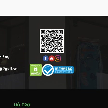
Thiêm,
@7golf.vn
HỖ TRỢ