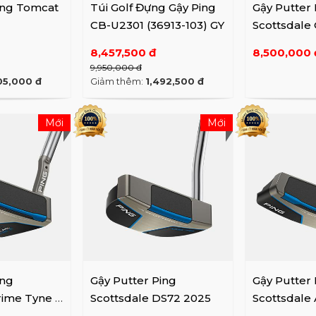
ing Tomcat
Túi Golf Đựng Gậy Ping
Gậy Putter 
CB-U2301 (36913-103) GY
Scottsdale 
8,457,500 đ
8,500,000 
9,950,000 đ
05,000 đ
Giảm thêm:
1,492,500 đ
Mới
Mới
ing
Gậy Putter Ping
Gậy Putter 
rime Tyne 4
Scottsdale DS72 2025
Scottsdale