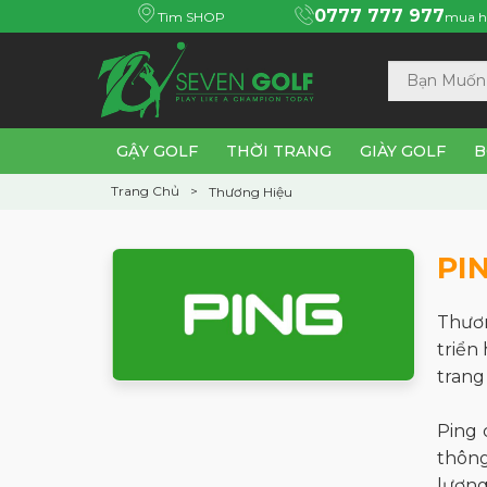
0777 777 977
Tìm SHOP
mua h
GẬY GOLF
THỜI TRANG
GIÀY GOLF
B
Trang Chủ
Thương Hiệu
PI
Thươn
triển
trang
Ping 
thông
lượng