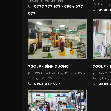
Nhuận, TP. Hồ Chí Minh
Đỗ Xuân Hợp
0777 777 977 - 0904 077
Minh
0908 1
077
7GOLF - BÌNH DƯƠNG
7GOLF –
1275, Huỳnh Văn Luỹ, Phường Bình
Sân Golf
Dương, TP. HCM
TP Hạ Long
0903 077 077
0889 