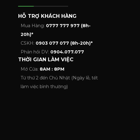
HỖ TRỢ KHÁCH HÀNG
Mua Hàng:
0777 777 977 (8h-
20h)*
CSKH:
0903 077 077 (8h-20h)*
Phản hồi DV:
0904.077.077
THỜI GIAN LÀM VIỆC
Mở Cửa:
8AM : 8PM
Từ thứ 2 đến Chủ Nhật (Ngày lễ, tết
làm việc bình thường)