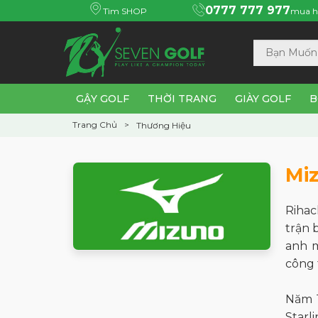
0777 777 977
Tìm SHOP
mua h
GẬY GOLF
THỜI TRANG
GIÀY GOLF
B
Trang Chủ
Thương Hiệu
Mi
Rihac
trận 
anh m
công 
Năm 
Starl