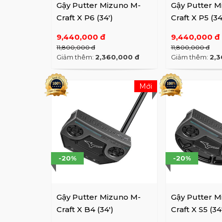
Trong
Gậy Putter Mizuno M-
Gậy Putter M
Mizun
Craft X P6 (34')
Craft X P5 (34
sử dụ
9,440,000 đ
9,440,000 đ
nhiều
11,800,000 đ
11,800,000 đ
Giảm thêm:
2,360,000 đ
Giảm thêm:
2,3
Quản 
rộng 
Mới
do tạ
những
thắng
khác.
Một n
-20%
-20%
phươn
trườn
Gậy Putter Mizuno M-
Gậy Putter M
"Khi 
Craft X B4 (34')
Craft X S5 (34
nhất 