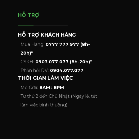
HỖ TRỢ
HỖ TRỢ KHÁCH HÀNG
Mua Hàng:
0777 777 977 (8h-
20h)*
CSKH:
0903 077 077 (8h-20h)*
Phản hồi DV:
0904.077.077
THỜI GIAN LÀM VIỆC
Mở Cửa:
8AM : 8PM
Từ thứ 2 đến Chủ Nhật (Ngày lễ, tết
làm việc bình thường)