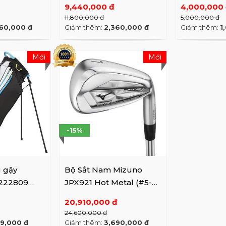
zuno, và Luke Donald đã chơi gậy của chúng tôi từ khi còn
9,440,000 đ
4,000,000
Những chiếc gậy mà họ chơi đến từ dây chuyền sản x
11,800,000 đ
5,000,000 đ
ho khách hàng của mình - vì vậy họ có thể đến cửa 
60,000 đ
Giảm thêm:
2,360,000 đ
Giảm thêm:
1
 nhau. Đó là điều làm nổi bật Mizuno so với tất cả mọi ng
Mới
Mới
-15%
g gậy
Bộ Sắt Nam Mizuno
222809
JPX921 Hot Metal (#5-
ân chống
9,pw)
20,910,000 đ
24,600,000 đ
39,000 đ
Giảm thêm:
3,690,000 đ