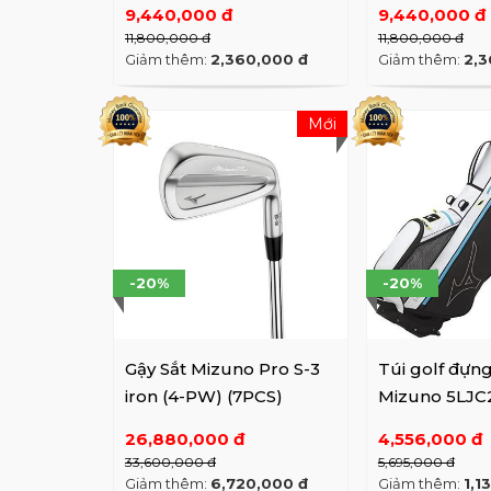
bị Mi
9,440,000 đ
9,440,000 đ
học. 
11,800,000 đ
11,800,000 đ
cấp c
Giảm thêm:
2,360,000 đ
Giảm thêm:
2,3
giống
Mới
-20%
-20%
Gậy Sắt Mizuno Pro S-3
Túi golf đựn
iron (4-PW) (7PCS)
Mizuno 5LJC
BK/WH có ch
26,880,000 đ
4,556,000 đ
33,600,000 đ
5,695,000 đ
Giảm thêm:
6,720,000 đ
Giảm thêm:
1,1