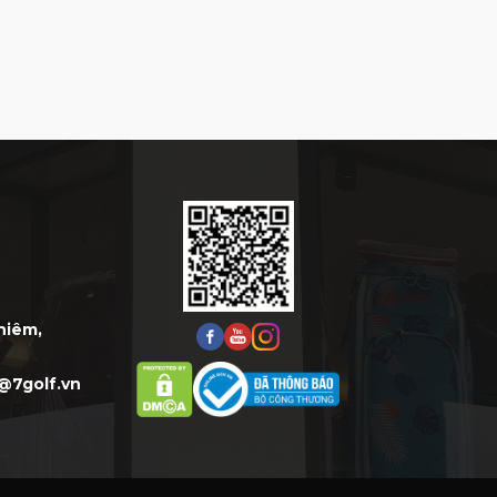
Thiêm,
@7golf.vn