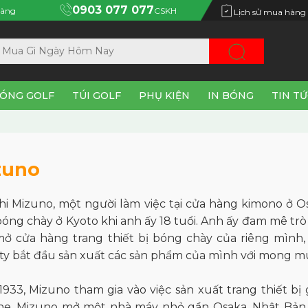
0903 077 077
àng
CSKH
Lịch sử mua hàng
ÓNG GOLF
TÚI GOLF
PHỤ KIỆN
IN BÓNG
TIN T
zuno
hi Mizuno, một người làm việc tại cửa hàng kimono ở O
bóng chày ở Kyoto khi anh ấy 18 tuổi. Anh ấy đam mê trò 
ở cửa hàng trang thiết bị bóng chày của riêng mình
ty bắt đầu sản xuất các sản phẩm của mình với mong muố
1933,
Mizuno
tham gia vào việc sản xuất trang thiết b
ine. Mizuno mở một nhà máy nhỏ gần Osaka, Nhật Bản,