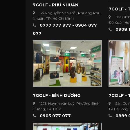
7GOLF - PHÚ NHUẬN
7GOLF - 
Số 6 Nguyễn Văn Trỗi, Phường Phú
The Glob
Nhuận, TP. Hồ Chí Minh
Đỗ Xuân Hợp
0777 777 977 - 0904 077
Minh
0908 1
077
7GOLF - BÌNH DƯƠNG
7GOLF –
1275, Huỳnh Văn Luỹ, Phường Bình
Sân Golf
Dương, TP. HCM
TP Hạ Long
0903 077 077
0889 