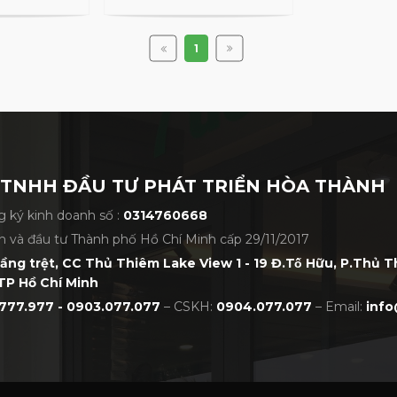
1
 TNHH ĐẦU TƯ PHÁT TRIỂN HÒA THÀNH
 ký kinh doanh số :
0314760668
h và đầu tư Thành phố Hồ Chí Minh cấp 29/11/2017
tầng trệt, CC Thủ Thiêm Lake View 1 - 19 Đ.Tố Hữu, P.Thủ 
TP Hồ Chí Minh
777.977 - 0903.077.077
– CSKH:
0904.077.077
– Email:
info