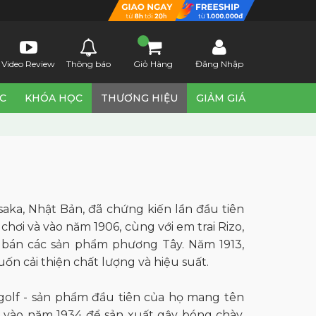
Video Review
Thông báo
Giỏ Hàng
Đăng Nhập
ỨC
KHÓA HỌC
THƯƠNG HIỆU
GIẢM GIÁ
saka, Nhật Bản, đã chứng kiến lần đầu tiên
chơi và vào năm 1906, cùng với em trai Rizo,
, bán các sản phẩm phương Tây. Năm 1913,
n cải thiện chất lượng và hiệu suất.
ị golf - sản phẩm đầu tiên của họ mang tên
 vào năm 1934 để sản xuất gậy bóng chày,