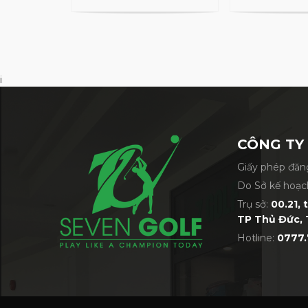
i
CÔNG TY
Giấy phép đăng
Do Sở kế hoạc
Trụ sở:
00.21, 
TP Thủ Đức, 
Hotline:
0777.