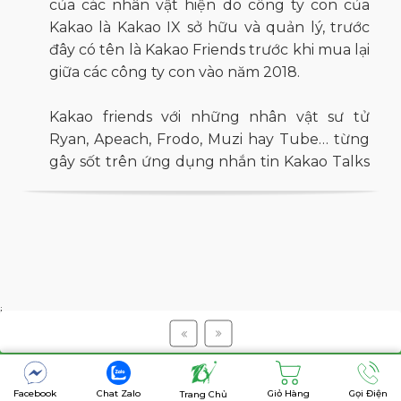
của các nhân vật hiện do công ty con của
Kakao là Kakao IX sở hữu và quản lý, trước
đây có tên là Kakao Friends trước khi mua lại
giữa các công ty con vào năm 2018.
Kakao friends với những nhân vật sư tử
Ryan, Apeach, Frodo, Muzi hay Tube… từng
gây sốt trên ứng dụng nhắn tin Kakao Talks
từ năm 2015, dần dần trở thành "idol giới trẻ",
xuất hiện khắp mọi nơi, trên đủ các loại hình
sản phẩm vì độ dễ thương độc đáo và
khuôn mặt ngây thơ đáng yêu.
Vào tháng 5 năm 2021, Kakao VX đã bắt đầu
i
cho ra mắt dòng sản phẩm golf cao cấp
Copyright @7golf
bằng cách sử dụng các nhân vật Kakao
Friends.
Facebook
Chat Zalo
Giỏ Hàng
Gọi Điện
Trang Chủ