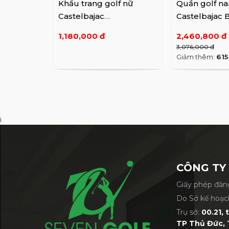
Khẩu trang golf nữ
Quần golf n
Castelbajac
Castelbajac
BGAMGM701
PT204
1,180,000 đ
2,460,800 đ
3,076,000 đ
Giảm thêm:
615
i
CÔNG TY
Giấy phép đăng
Do Sở kế hoạc
Trụ sở:
00.21, 
TP Thủ Đức, 