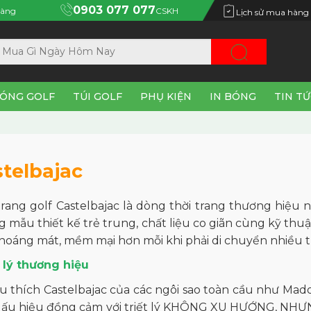
0903 077 077
àng
CSKH
Lịch sử mua hàng
ÓNG GOLF
TÚI GOLF
PHỤ KIỆN
IN BÓNG
TIN T
telbajac
trang golf Castelbajac là dòng thời trang thương hiệu
 mẫu thiết kế trẻ trung, chất liệu co giãn cùng kỹ thuậ
thoáng mát, mềm mại hơn mỗi khi phải di chuyển nhiều t
 lý thương hiệu
u thích Castelbajac của các ngôi sao toàn cầu như Mad
ấu hiệu đồng cảm với triết lý KHÔNG XU HƯỚNG, NHƯ