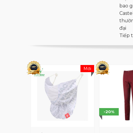
bao gi
Caste
thườn
đại
Tiếp 
Mới
-20%