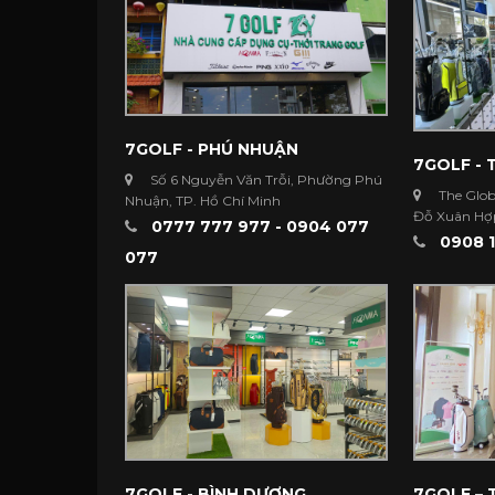
7GOLF - PHÚ NHUẬN
7GOLF - 
Số 6 Nguyễn Văn Trỗi, Phường Phú
The Glob
Nhuận, TP. Hồ Chí Minh
Đỗ Xuân Hợp
0777 777 977 - 0904 077
Minh
0908 1
077
7GOLF - BÌNH DƯƠNG
7GOLF –