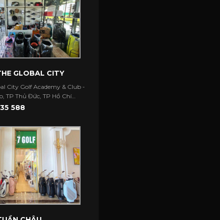
THE GLOBAL CITY
al City Golf Academy & Club -
, TP Thủ Đức, TP Hồ Chí
35 588
 TUẦN CHÂU