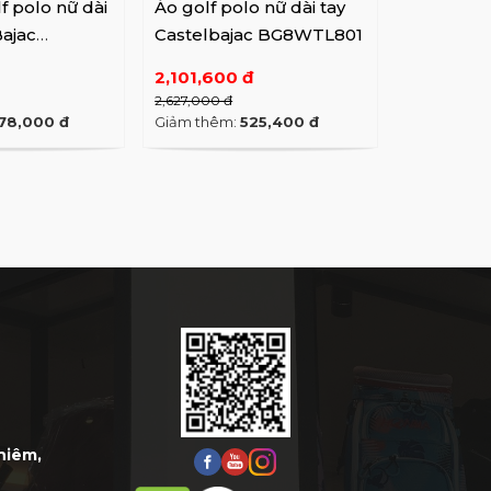
f polo nữ dài
Áo golf polo nữ dài tay
Bajac
Castelbajac BG8WTL801
3
2,101,600 đ
2,627,000 đ
78,000 đ
Giảm thêm:
525,400 đ
Thiêm,