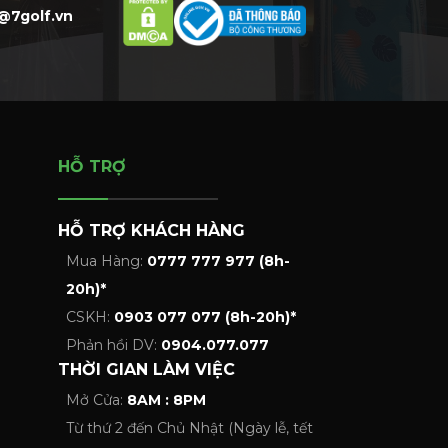
@7golf.vn
HỖ TRỢ
HỖ TRỢ KHÁCH HÀNG
Mua Hàng:
0777 777 977 (8h-
20h)*
CSKH:
0903 077 077 (8h-20h)*
Phản hồi DV:
0904.077.077
THỜI GIAN LÀM VIỆC
Mở Cửa:
8AM : 8PM
Từ thứ 2 đến Chủ Nhật (Ngày lễ, tết