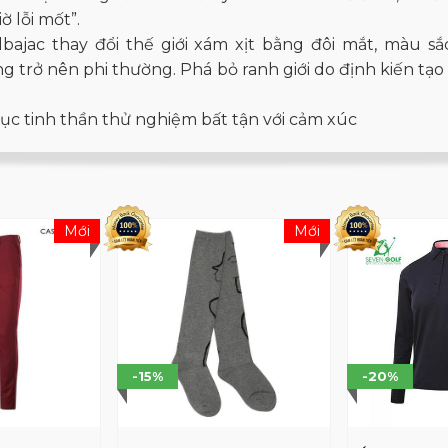
ờ lỗi mốt”.
lbajac thay đổi thế giới xám xịt bằng đôi mắt, màu s
g trở nên phi thường. Phá bỏ ranh giới do định kiến ​​t
tục tinh thần thử nghiệm bất tận với cảm xúc
Mới
Mới
-15%
-20%