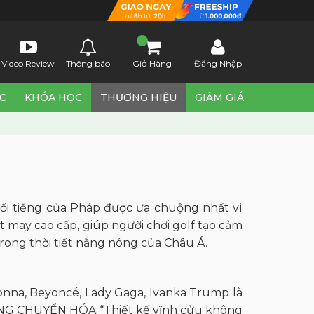
Video Review
Thông báo
Giỏ Hàng
Đăng Nhập
ỨC
KHÓA HỌC
THƯƠNG HIỆU
GIẢM GIÁ
 nổi tiếng của Pháp được ưa chuộng nhất vì
t may cao cấp, giúp người chơi golf tạo cảm
rong thời tiết nắng nóng của Châu Á.
onna, Beyoncé, Lady Gaga, Ivanka Trump là
NG CHUYỂN HÓA “Thiết kế vĩnh cửu không