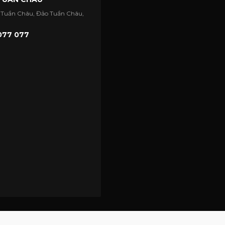
 Tuần Châu, Đảo Tuần Châu,
077 077
Copyright @7golf