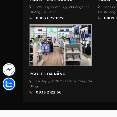
1275, Huỳnh Văn Luỹ, Phường Bình
Sân Golf
Dương, TP. HCM
TP Hạ Long
0903 077 077
0889 
7GOLF - ĐÀ NẴNG
Sân tập golf DNC - 99 Xuân Thủy, Đà
Nẵng
0933 2122 66