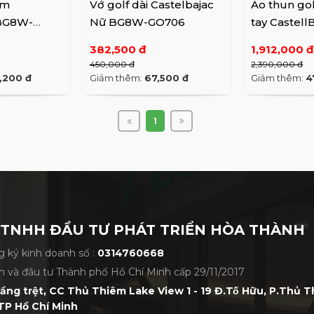
am
Vớ golf dài Castelbajac
Áo thun gol
 BG8W-
Nữ BG8W-GO706
tay Castell
BG8FTS50
382,500 đ
1,912,000 đ
450,000 đ
2,390,000 đ
,200 đ
Giảm thêm:
67,500 đ
Giảm thêm:
4
1
 TNHH ĐẦU TƯ PHÁT TRIỂN HÒA THÀNH
 ký kinh doanh số :
0314760668
h và đầu tư Thành phố Hồ Chí Minh cấp 29/11/2017
tầng trệt, CC Thủ Thiêm Lake View 1 - 19 Đ.Tố Hữu, P.Thủ 
TP Hồ Chí Minh