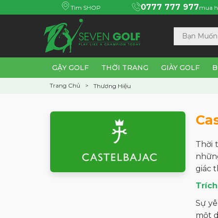
0777 777 977
Tìm SHOP
mua h
GẬY GOLF
THỜI TRANG
GIÀY GOLF
B
Trang Chủ
Thương Hiệu
Cas
Thời 
những
giác 
Trích
Sự yê
một d