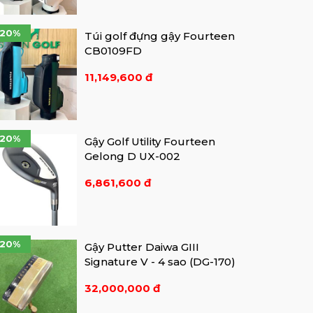
-20%
Túi golf đựng gậy Fourteen
CB0109FD
11,149,600 đ
-20%
Gậy Golf Utility Fourteen
Gelong D UX-002
6,861,600 đ
-20%
Gậy Putter Daiwa GIII
Signature V - 4 sao (DG-170)
32,000,000 đ