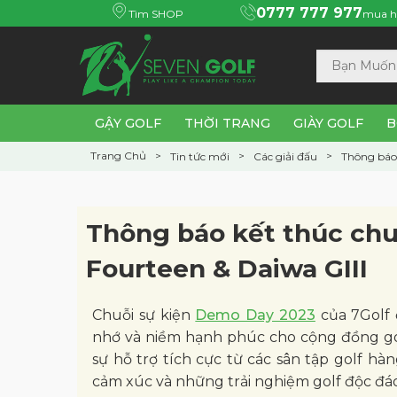
0777 777 977
Tìm SHOP
mua h
GẬY GOLF
THỜI TRANG
GIÀY GOLF
B
Trang Chủ
Tin tức mới
Các giải đấu
Thông báo 
Thông báo kết thúc chu
Fourteen & Daiwa GIII
Chuỗi sự kiện
Demo Day 2023
của 7Golf 
nhớ và niềm hạnh phúc cho cộng đồng golfe
sự hỗ trợ tích cực từ các sân tập golf hà
cảm xúc và những trải nghiệm golf độc đáo