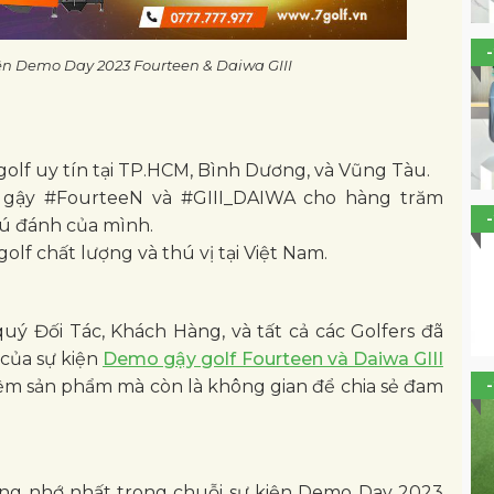
iện Demo Day 2023 Fourteen & Daiwa GIII
olf uy tín tại TP.HCM, Bình Dương, và Vũng Tàu.
hí gậy #FourteeN và #GIII_DAIWA cho hàng trăm
cú đánh của mình.
lf chất lượng và thú vị tại Việt Nam.
uý Đối Tác, Khách Hàng, và tất cả các Golfers đã
 của sự kiện
Demo gậy golf Fourteen và Daiwa GIII
iệm sản phẩm mà còn là không gian để chia sẻ đam
ng nhớ nhất trong chuỗi sự kiện Demo Day 2023