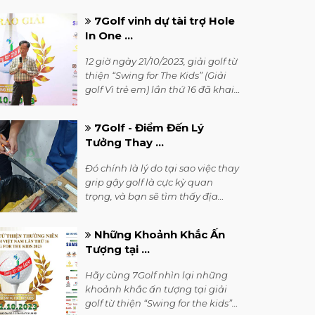
7Golf vinh dự tài trợ Hole
In One ...
12 giờ ngày 21/10/2023, giải golf từ
thiện “Swing for The Kids” (Giải
golf Vì trẻ em) lần thứ 16 đã khai
mạc tại sân golf Đồng Mô, với
gần 250 golfer đã tham gia giải.
7Golf - Điểm Đến Lý
Đây là một giải golf có ý nghĩa xã
Tưởng Thay ...
hội, lâu năm nhất ở Việt Nam.
Hoạt động của giải nhằm huy
Đó chính là lý do tại sao việc thay
động hảo tâm của các golfer,
grip gậy golf là cực kỳ quan
của các nhà tài trợ để hỗ trợ trẻ
trọng, và bạn sẽ tìm thấy địa
em nghèo học giỏi.
điểm lý tưởng cho việc này tại
Thành phố Hồ Chí Minh tại siêu
Những Khoảnh Khắc Ấn
thị 7Golf.
Tượng tại ...
Hãy cùng 7Golf nhìn lại những
khoảnh khắc ấn tượng tại giải
golf từ thiện “Swing for the kids”