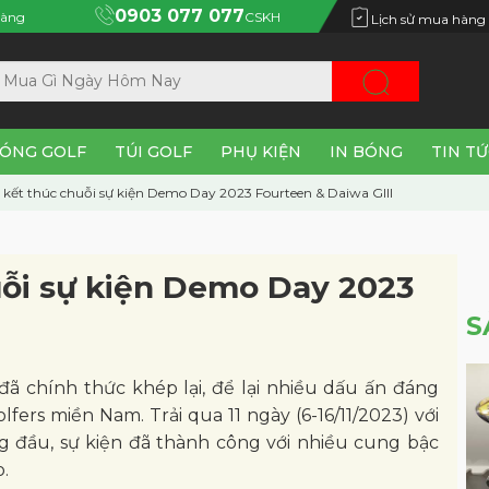
0903 077 077
àng
CSKH
Lịch sử mua hàng
ÓNG GOLF
TÚI GOLF
PHỤ KIỆN
IN BÓNG
TIN T
kết thúc chuỗi sự kiện Demo Day 2023 Fourteen & Daiwa GIII
ỗi sự kiện Demo Day 2023
S
đã chính thức khép lại, để lại nhiều dấu ấn đáng
rs miền Nam. Trải qua 11 ngày (6-16/11/2023) với
ng đầu, sự kiện đã thành công với nhiều cung bậc
.