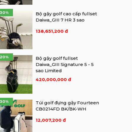
-30%
Bộ gậy golf cao cấp fullset
Daiwa_GIII 7 HR 3 sao
138,651,200 đ
-20%
Bộ gậy golf fullset
Daiwa_GIII Signature 5 - 5
sao Limited
420,000,000 đ
-30%
Túi golf đựng gậy Fourteen
CB0214FD BK/BK-WH
12,007,200 đ