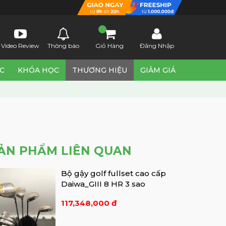
Video Review
Thông báo
Giỏ Hàng
Đăng Nhập
ỨC
KHÓA HỌC
THƯƠNG HIỆU
GIẢM GIÁ
ẢN PHẨM LIÊN QUAN
Bộ gậy golf fullset cao cấp
Daiwa_GIII 8 HR 3 sao
117,348,000 đ