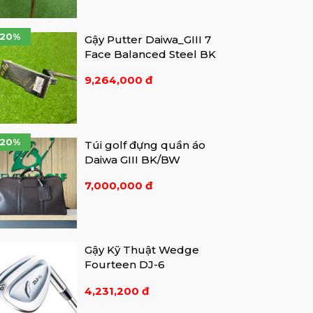
-20%
Gậy Putter Daiwa_GIII 7
Face Balanced Steel BK
9,264,000 đ
-20%
Túi golf đựng quần áo
Daiwa GIII BK/BW
7,000,000 đ
Gậy Kỹ Thuật Wedge
Fourteen DJ-6
4,231,200 đ