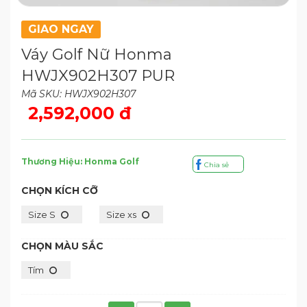
GIAO NGAY
Váy Golf Nữ Honma
HWJX902H307 PUR
Mã SKU: HWJX902H307
2,592,000 đ
Thương Hiệu: Honma Golf
Chia sẻ
CHỌN KÍCH CỠ
Size S
Size xs
CHỌN MÀU SẮC
Tím