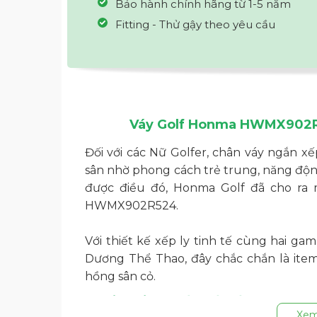
Bảo hành chính hãng từ 1-5 năm
Fitting - Thử gậy theo yêu cầu
Váy Golf Honma HWMX902R5
Đối với các Nữ Golfer, chân váy ngắn xế
sân nhờ phong cách trẻ trung, năng độn
được điều đó, Honma Golf đã cho ra
HWMX902R524.
Với thiết kế xếp ly tinh tế cùng hai g
Dương Thể Thao, đây chắc chắn là item
hồng sân cỏ.
1. Điểm nổi bật về thiết kế và phom dá
Xem