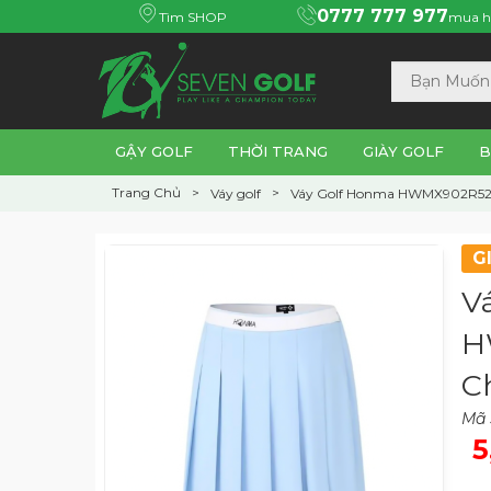
0777 777 977
Tìm SHOP
mua h
GẬY GOLF
THỜI TRANG
GIÀY GOLF
B
Trang Chủ
Váy golf
Váy Golf Honma HWMX902R524
G
V
H
C
Mã 
5