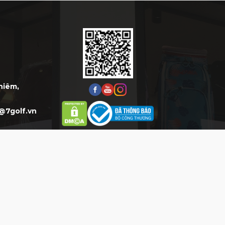
Thiêm,
@7golf.vn
HỖ TRỢ
HỖ TRỢ KHÁCH HÀNG