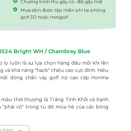
Chương trình thu gậy cũ -đổi gậy mới
Mua sắm được tập miễn phí tại phòng
golf 3D hoặc minigolf
24 Bright WH / Chambray Blue
p ly luôn là sự lựa chọn hàng đầu mỗi khi lên
g và khả năng "hack" chiều cao cực đỉnh. Hiểu
 mắt dòng chân váy golf nữ cao cấp Honma
am màu thời thượng là Trắng Tinh Khôi và Xanh
 "phải có" trong tủ đồ mùa hè của các bóng
ng thời trang
 thêm