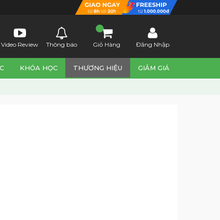
Video Review
Thông báo
Giỏ Hàng
Đăng Nhập
C
KHÓA HỌC
THƯƠNG HIỆU
GIẢM GIÁ