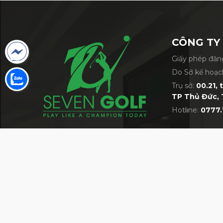
CÔNG TY
Giấy phép đăng
Do Sở kế hoạc
Trụ sở:
00.21, 
TP Thủ Đức, 
Hotline:
0777.
VỀ 7GOLF
MỘT TRONG NHỮNG SIÊU THỊ GOLF LỚN 