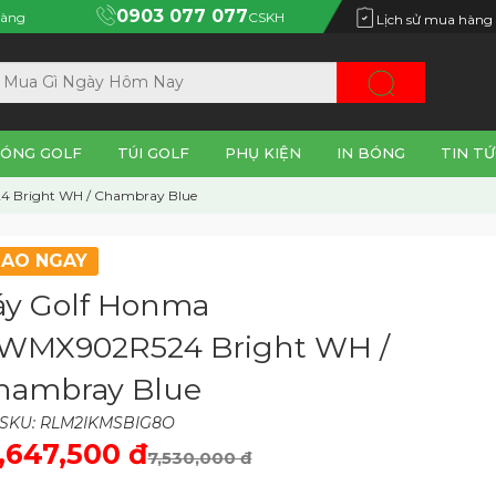
0903 077 077
àng
CSKH
Lịch sử mua hàng
ÓNG GOLF
TÚI GOLF
PHỤ KIỆN
IN BÓNG
TIN TỨ
 Bright WH / Chambray Blue
IAO NGAY
áy Golf Honma
WMX902R524 Bright WH /
hambray Blue
SKU: RLM2IKMSBIG8O
,647,500 đ
7,530,000 đ