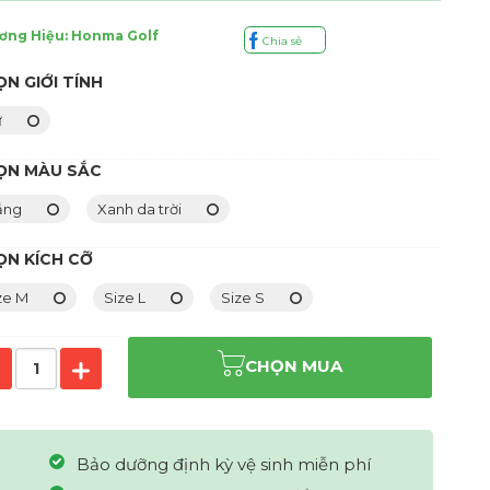
ơng Hiệu: Honma Golf
Chia sẻ
N GIỚI TÍNH
ữ
ỌN MÀU SẮC
ắng
Xanh da trời
ỌN KÍCH CỠ
ze M
Size L
Size S
CHỌN MUA
Bảo dưỡng định kỳ vệ sinh miễn phí