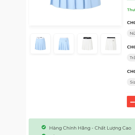
Thư
CHỌ
N
CH
Tr
CH
Si
Hàng Chính Hãng - Chất Lượng Cao