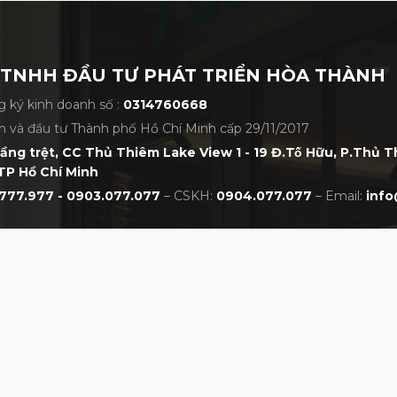
 TNHH ĐẦU TƯ PHÁT TRIỂN HÒA THÀNH
 ký kinh doanh số :
0314760668
h và đầu tư Thành phố Hồ Chí Minh cấp 29/11/2017
tầng trệt, CC Thủ Thiêm Lake View 1 - 19 Đ.Tố Hữu, P.Thủ 
TP Hồ Chí Minh
777.977 - 0903.077.077
– CSKH:
0904.077.077
– Email:
info
CHÍNH SÁCH
NHẤT VIỆT NAM
Chính sách bảo hành