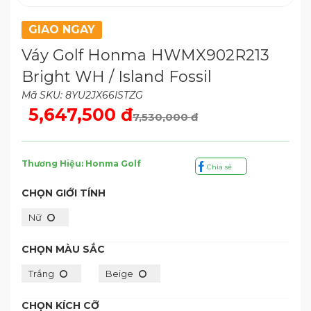
GIAO NGAY
Váy Golf Honma HWMX902R213
Bright WH / Island Fossil
Mã SKU: 8YU2JX66ISTZG
5,647,500 đ
7,530,000 đ
Thương Hiệu: Honma Golf
Chia sẻ
CHỌN GIỚI TÍNH
Nữ
CHỌN MÀU SẮC
Trắng
Beige
CHỌN KÍCH CỠ