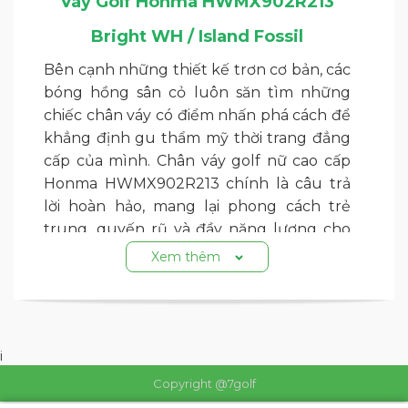
Váy Golf Honma HWMX902R213
Bright WH / Island Fossil
Bên cạnh những thiết kế trơn cơ bản, các
bóng hồng sân cỏ luôn săn tìm những
chiếc chân váy có điểm nhấn phá cách để
khẳng định gu thẩm mỹ thời trang đẳng
cấp của mình. Chân váy golf nữ cao cấp
Honma HWMX902R213 chính là câu trả
lời hoàn hảo, mang lại phong cách trẻ
trung, quyến rũ và đầy năng lượng cho
phái đẹp trên mỗi hố golf.
Xem thêm
Với bộ đôi phối màu cực kỳ Tây và sang
trọng là Trắng Tinh Khôi (Bright White) và
Màu Kem Cát / Be Cao Cấp (Island Fossil),
i
đây chắc chắn là item thu hút mọi ánh
Copyright @7golf
nhìn mỗi khi bạn bước lên Tee-box.