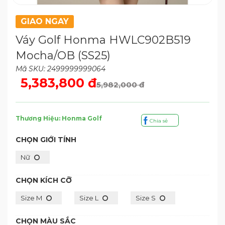
GIAO NGAY
Váy Golf Honma HWLC902B519
Mocha/OB (SS25)
Mã SKU: 2499999999064
5,383,800 đ
5,982,000 đ
Thương Hiệu: Honma Golf
Chia sẻ
CHỌN GIỚI TÍNH
Nữ
CHỌN KÍCH CỠ
Size M
Size L
Size S
CHỌN MÀU SẮC