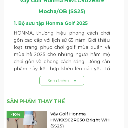
Váy Golf Honma HWLC902B519
Mocha/OB (SS25)
1. Bộ sưu tập Honma Golf 2025
HONMA, thương hiệu phong cách chơi
gôn cao cấp với lịch sử 65 năm, Giới thiệu
loạt trang phục chơi golf mùa xuân và
mùa hè 2025 cho những người hâm mộ
chơi gôn và phong cách sống. Dòng sản
phẩm này kết hợp khéo léo các yếu tố
thiết kế vượt thời gian, Bản chất của các
Xem thêm
xu hướng luôn thay đổi và các chức năng
thể thao đặc biệt, Mang đến sự giao thoa
tuyệt vời giữa phong cách hiện đại và
SẢN PHẨM THAY THẾ
trang phục thể thao cao cấp đương đại.
Váy Golf Honma
-10%
Trong loạt
quần áo chơi golf
xuân hè
HWKX902R630 Bright WH
HONMA 2025, những đường nét thanh
(SS25)