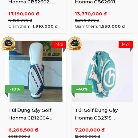
Honma CB52602
Honma CB62601
(BK/GD)
(BEG)
17,190,000 đ
13,770,000 đ
19,100,000 đ
15,300,000 đ
Giảm thêm:
1,910,000 đ
Giảm thêm:
1,530,000 đ
Mới
Mới
-10%
-40%
Túi Đựng Gậy Golf
Túi Golf Đựng Gậy
Honma CB12604
Honma CB2315
(2026)
WH/GR/BL
6,268,500 đ
7,200,000 đ
6,965,000 đ
12,000,000 đ