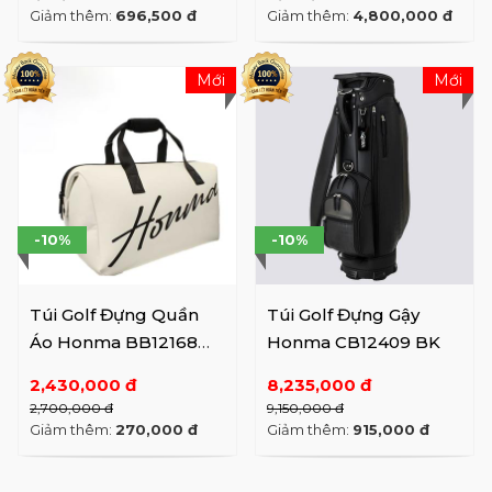
Giảm thêm:
696,500 đ
Giảm thêm:
4,800,000 đ
Mới
Mới
-10%
-10%
Túi Golf Đựng Quần
Túi Golf Đựng Gậy
Áo Honma BB12168
Honma CB12409 BK
(WH Large)
2,430,000 đ
8,235,000 đ
2,700,000 đ
9,150,000 đ
Giảm thêm:
270,000 đ
Giảm thêm:
915,000 đ