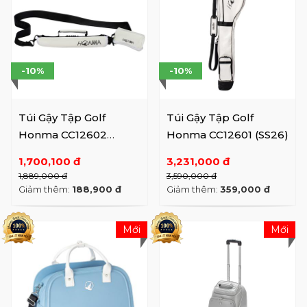
-10%
-10%
Túi Gậy Tập Golf
Túi Gậy Tập Golf
Honma CC12602
Honma CC12601 (SS26)
(SS26)
1,700,100 đ
3,231,000 đ
1,889,000 đ
3,590,000 đ
Giảm thêm:
188,900 đ
Giảm thêm:
359,000 đ
Mới
Mới