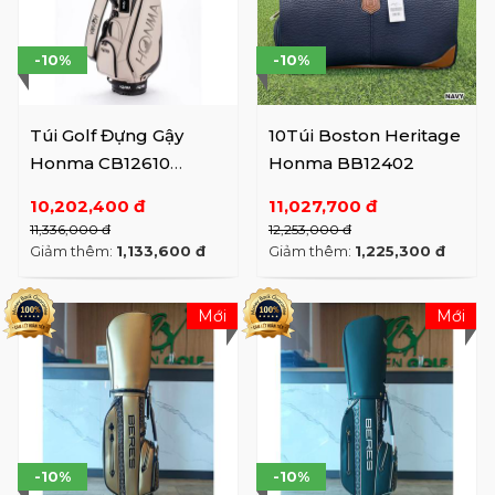
-10%
-10%
Túi Golf Đựng Gậy
10Túi Boston Heritage
Honma CB12610
Honma BB12402
(SS26)
10,202,400 đ
11,027,700 đ
11,336,000 đ
12,253,000 đ
Giảm thêm:
1,133,600 đ
Giảm thêm:
1,225,300 đ
Mới
Mới
-10%
-10%