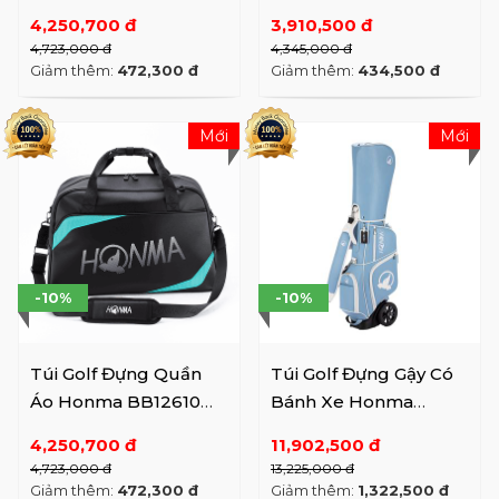
(SS26)
(SS26)
4,250,700 đ
3,910,500 đ
4,723,000 đ
4,345,000 đ
Giảm thêm:
472,300 đ
Giảm thêm:
434,500 đ
Mới
Mới
-10%
-10%
Túi Golf Đựng Quần
Túi Golf Đựng Gậy Có
Áo Honma BB12610
Bánh Xe Honma
(SS26)
CB12621 (SS26)
4,250,700 đ
11,902,500 đ
4,723,000 đ
13,225,000 đ
Giảm thêm:
472,300 đ
Giảm thêm:
1,322,500 đ