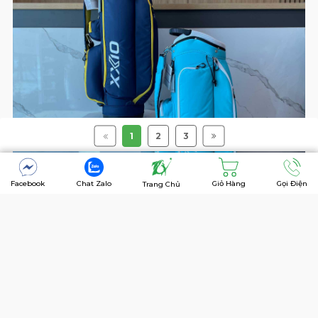
1
2
3
Facebook
Chat Zalo
Giỏ Hàng
Gọi Điện
Trang Chủ
Khi mua sản phẩm túi golf tại siêu thị 7Golf,
bạn sẽ nhận được:
Phân phối độc quyền thương hiệu Daiwa_GIII,