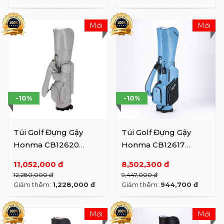
Mới
Mới
-10%
-10%
Túi Golf Đựng Gậy
Túi Golf Đựng Gậy
Honma CB12620
Honma CB12617
(SS26)
(SS26)
11,052,000 đ
8,502,300 đ
12,280,000 đ
9,447,000 đ
Giảm thêm:
1,228,000 đ
Giảm thêm:
944,700 đ
Mới
Mới