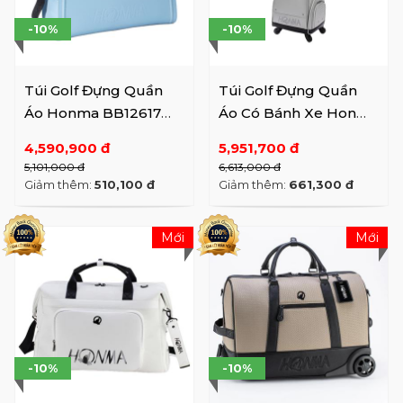
-10%
-10%
Túi Golf Đựng Quần
Túi Golf Đựng Quần
Áo Honma BB12617
Áo Có Bánh Xe Honma
(SS26)
BB12616 (SS26)
4,590,900 đ
5,951,700 đ
5,101,000 đ
6,613,000 đ
Giảm thêm:
510,100 đ
Giảm thêm:
661,300 đ
Mới
Mới
-10%
-10%