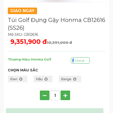
GIAO NGAY
Túi Golf Đựng Gậy Honma CB12616
(SS26)
Mã SKU: CB12616
9,351,900 đ
10,391,000 đ
Thương Hiệu: Honma Golf
Chia sẻ
CHỌN MÀU SẮC
Đen
Nâu
Beige