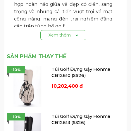
hợp hoàn hảo giữa vẻ đẹp cổ điển, sang
trọng và những cải tiến vượt trội về mặt
công năng, mang đến trải nghiệm đẳng
cấp trên từng hố golf.
Xem thêm
Hiện tại, siêu phẩm này đang được phân
phối chính hãng tại 7Golf với 3 tuỳ chọn
màu sắc thời thượng: Be (Beige), Đen
SẢN PHẨM THAY THẾ
(Black) và Nâu (Brown).
Túi Golf Đựng Gậy Honma
-10%
1. Dấu Ấn Thiết Kế Đậm Chất "Quý
CB12610 (SS26)
Ông"
10,202,400 đ
Khác biệt hoàn toàn với các dòng túi thể
thao thông thường, Honma CB12616
chinh phục người nhìn ngay từ ánh mắt
đầu tiên nhờ bề mặt chất liệu độc đáo.
Túi Golf Đựng Gậy Honma
-10%
CB12613 (SS26)
Chất liệu giả đan lưới (Woven-like