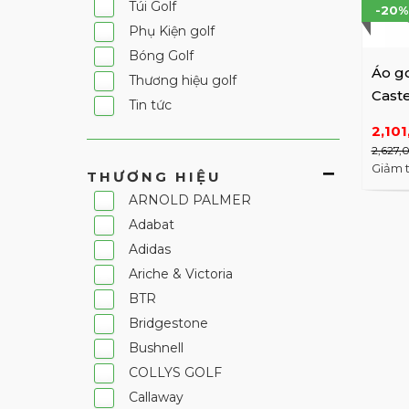
Túi Golf
-20%
Phụ Kiện golf
Bóng Golf
Áo go
Thương hiệu golf
Caste
Tin tức
BG8
2,101
2,627,
Giảm 
THƯƠNG HIỆU
ARNOLD PALMER
Adabat
Adidas
Ariche & Victoria
BTR
Bridgestone
Bushnell
COLLYS GOLF
Callaway