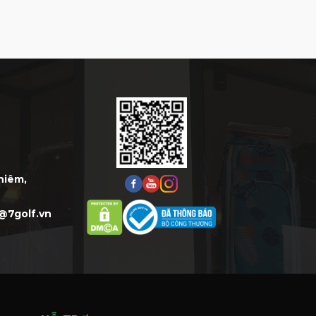
Thiêm,
@7golf.vn