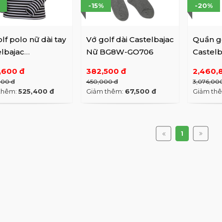
-15%
-20%
lf polo nữ dài tay
Vớ golf dài Castelbajac
Quần g
lbajac
Nữ BG8W-GO706
Castel
WTL801
PT204
,600 đ
382,500 đ
2,460,
000 đ
450,000 đ
3,076,00
thêm:
525,400 đ
Giảm thêm:
67,500 đ
Giảm th
1