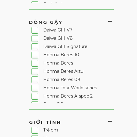
Castelbajac
Champ
Cleveland
DÒNG GẬY
Cobra
Daiwa GIII V7
DISNEY
Daiwa GIII V8
Daiwa GIII
Daiwa GIII Signature
Daiya
Honma Beres 10
Duvik
Honma Beres
Ecco
Honma Beres Aizu
Elle golf
Honma Beres 09
Epon
Honma Tour World series
FIGARO SPORTS
Honma Beres A-spec 2
Fantom
Beres PP
Fila
HP series
FootJoy
GIỚI TÍNH
Fourteen
Trẻ em
GLENECHO