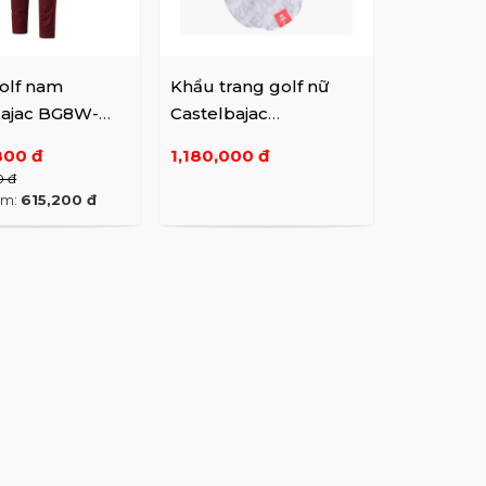
olf nam
Khẩu trang golf nữ
bajac BG8W-
Castelbajac
BGAMGM701
800 đ
1,180,000 đ
0 đ
êm:
615,200 đ