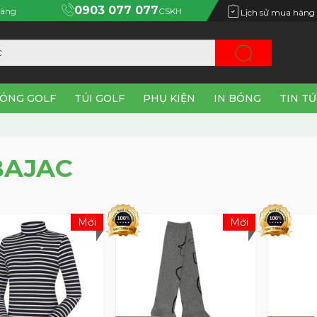
0903 077 077
àng
CSKH
Lịch sử mua hàng
ÓNG GOLF
TÚI GOLF
PHỤ KIỆN
IN BÓNG
TIN T
BAJAC
Mới
Mới