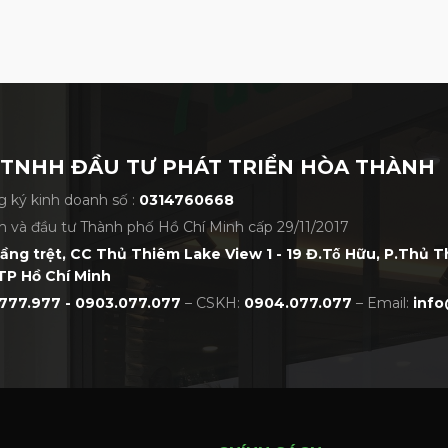
 TNHH ĐẦU TƯ PHÁT TRIỂN HÒA THÀNH
 ký kinh doanh số :
0314760668
h và đầu tư Thành phố Hồ Chí Minh cấp 29/11/2017
tầng trệt, CC Thủ Thiêm Lake View 1 - 19 Đ.Tố Hữu, P.Thủ 
TP Hồ Chí Minh
777.977 - 0903.077.077
– CSKH:
0904.077.077
– Email:
info