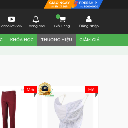
Video Review
Thông báo
Giỏ Hàng
Đăng Nhập
ỨC
KHÓA HỌC
THƯƠNG HIỆU
GIẢM GIÁ
Mới
Mới