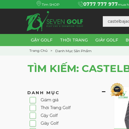
0777 777 977
Tìm SHOP
mua h
GẬY GOLF
THỜI TRANG
GIÀY GOLF
B
Trang Chủ
Danh Mục Sản Phẩm
TÌM KIẾM: CASTEL
DANH MỤC
Giảm giá
Thời Trang Golf
Gậy Golf
Giày Golf