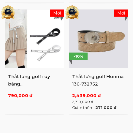
Mới
Mới
-10%
Thắt lưng golf ruy
Thắt lưng golf Honma
băng
136-732752
Duvik DC3WAC001
790,000 đ
2,439,000 đ
2,710,000 đ
Giảm thêm:
271,000 đ