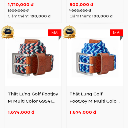
054483
1,710,000 đ
900,000 đ
1,900,000 đ
1,000,000 đ
Giảm thêm:
190,000 đ
Giảm thêm:
100,000 đ
Mới
Mới
Thắt Lưng Golf Footjoy
Thắt Lưng Golf
M Multi Color 69541
FootJoy M Multi Color
Ny Coral Rd/sea ...
69540 Deep BL/BL
1,674,000 đ
1,674,000 đ
Sky