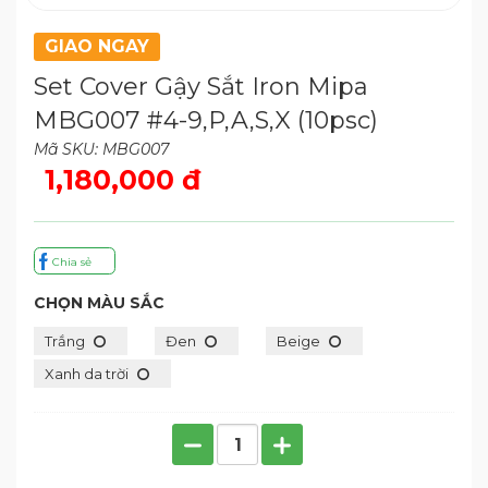
GIAO NGAY
Set Cover Gậy Sắt Iron Mipa
MBG007 #4-9,P,A,S,X (10psc)
Mã SKU: MBG007
1,180,000 đ
Chia sẻ
CHỌN MÀU SẮC
Trắng
Đen
Beige
Xanh da trời