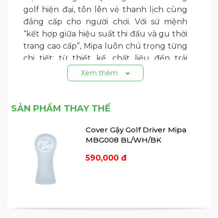
golf hiện đại, tôn lên vẻ thanh lịch cùng
đẳng cấp cho người chơi. Với sứ mệnh
“kết hợp giữa hiệu suất thi đấu và gu thời
trang cao cấp”, Mipa luôn chú trọng từng
chi tiết: từ thiết kế, chất liệu đến trải
nghiệm người dùng — nhằm mang lại sự
Xem thêm
thoải mái, tự tin và tinh tế trên sân golf.
Không chỉ phù hợp với các golfer chuyên
SẢN PHẨM THAY THẾ
nghiệp — Mipa còn hướng tới người mới
Cover Gậy Golf Driver Mipa
chơi, hoặc bất kỳ ai muốn phong cách thời
MBG008 BL/WH/BK
trang khỏe khoắn, hiện đại — dùng được
cả khi ra sân golf lẫn các dịp thường nhật.
590,000 đ
Một số ưu điểm nổi bật:
- Dùng cho gậy sắt 4,5,6,7,8,9,A,P,S,X
- Kích thước: Freesize
- Chất liệu:
+ Lớp ngoài: Da PU cao cấp, cho cảm giác