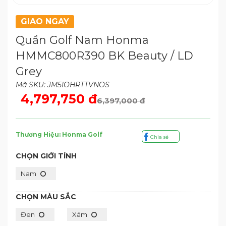
GIAO NGAY
Quần Golf Nam Honma
HMMC800R390 BK Beauty / LD
Grey
Mã SKU: JM5IOHRTTVNOS
4,797,750 đ
6,397,000 đ
Thương Hiệu: Honma Golf
Chia sẻ
CHỌN GIỚI TÍNH
Nam
CHỌN MÀU SẮC
Đen
Xám