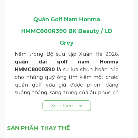
Quần Golf Nam Honma
HMMC800R390 BK Beauty / LD
Grey
Nằm trong Bộ sưu tập Xuân Hè 2026,
quần dài golf nam Honma
HMMC800R390
là sự lựa chọn hoàn hảo
cho những quý ông tìm kiếm một chiếc
quần golf vừa giữ được phom dáng
suông thẳng, sang trọng của âu phục cổ
điển, vừa sở hữu đầy đủ những tính năng
Xem thêm
kỹ thuật mạnh mẽ của trang phục thể
thao chuyên nghiệp.
1. Điểm nổi bật về thiết kế và công
SẢN PHẨM THAY THẾ
năng