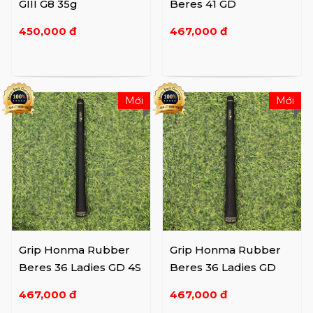
GIII G8 35g
Beres 41 GD
450,000 đ
467,000 đ
Mới
Mới
Grip Honma Rubber
Grip Honma Rubber
Beres 36 Ladies GD 4S
Beres 36 Ladies GD
467,000 đ
467,000 đ