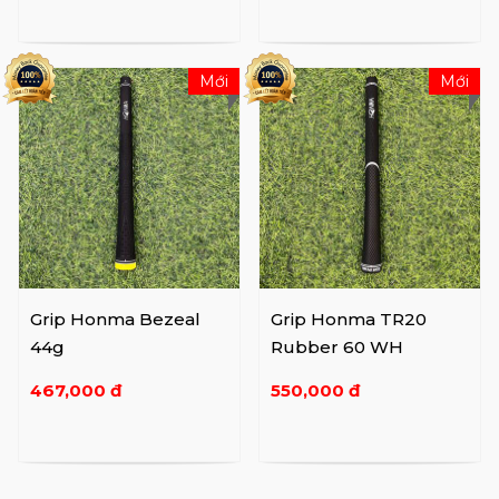
Mới
Mới
Grip Honma Bezeal
Grip Honma TR20
44g
Rubber 60 WH
467,000 đ
550,000 đ