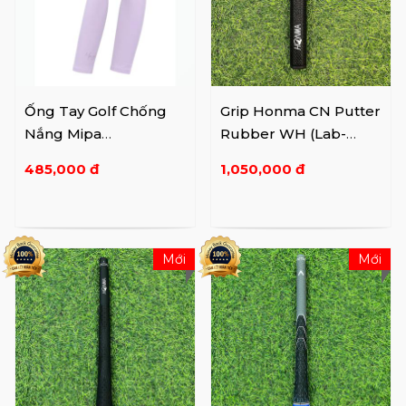
Ống Tay Golf Chống
Grip Honma CN Putter
Nắng Mipa
Rubber WH (Lab-
MS40AS001
Summit)
485,000 đ
1,050,000 đ
Mới
Mới