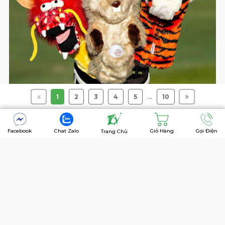
...
1
2
3
4
5
10
Facebook
Chat Zalo
Giỏ Hàng
Gọi Điện
Trang Chủ
Ngoài các trợ thủ đắc lực mà 7Golf đã chia sẻ như
trên thì gôn thủ cũng nên sở hữu các phụ kiện golf
khác như:
Bọc đầu gậy
Dù
Lưới tập golf swing