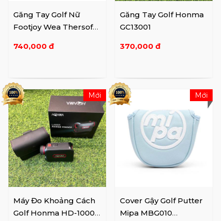
Găng Tay Golf Nữ
Găng Tay Golf Honma
Footjoy Wea Thersof
GC13001
FSH Wmn Pr Asst - ...
740,000 đ
370,000 đ
Mới
Mới
Máy Đo Khoảng Cách
Cover Gậy Golf Putter
Golf Honma HD-1000
Mipa MBG010