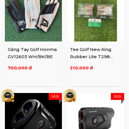
Găng Tay Golf Honma
Tee Golf New King
GV12603 WH/BK/BE
Rubber Lite T298
Short
700,000 đ
210,000 đ
Mới
Mới