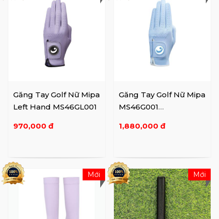
Găng Tay Golf Nữ Mipa
Găng Tay Golf Nữ Mipa
Left Hand MS46GL001
MS46G001
WH/Mint/GY/BK
970,000 đ
1,880,000 đ
Mới
Mới