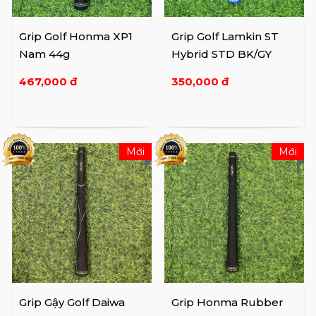
Grip Golf Honma XP1
Grip Golf Lamkin ST
Nam 44g
Hybrid STD BK/GY
467,000 đ
350,000 đ
Mới
Mới
Grip Gậy Golf Daiwa
Grip Honma Rubber