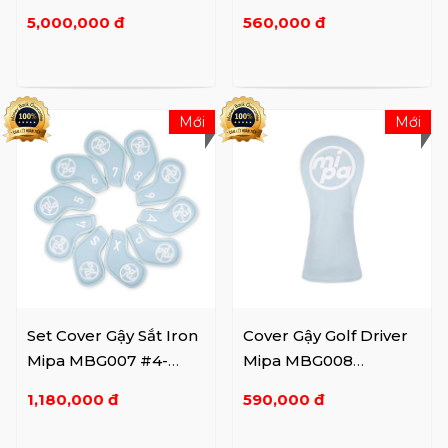
Diastimeter
BL/BK/WH
5,000,000 đ
560,000 đ
Mới
Mới
Set Cover Gậy Sắt Iron
Cover Gậy Golf Driver
Mipa MBG007 #4-
Mipa MBG008
9,P,A,S,X (10psc)
BL/WH/BK
1,180,000 đ
590,000 đ