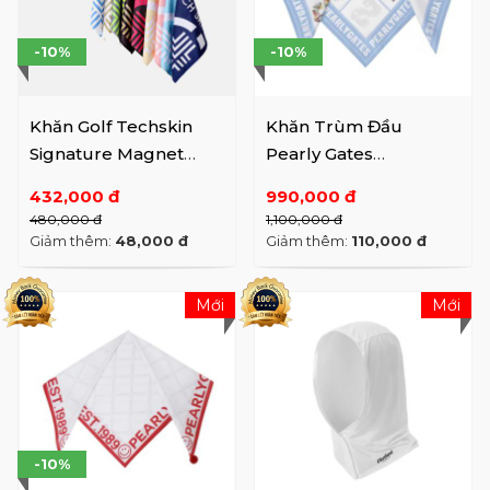
-10%
-10%
Khăn Golf Techskin
Khăn Trùm Đầu
Signature Magnet
Pearly Gates
29x29cm
521D1AC203 BL
432,000 đ
990,000 đ
480,000 đ
1,100,000 đ
Giảm thêm:
48,000 đ
Giảm thêm:
110,000 đ
Mới
Mới
-10%