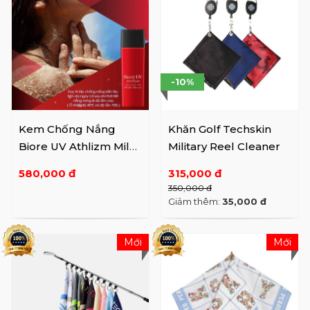
-10%
Kem Chống Nắng
Khăn Golf Techskin
Biore UV Athlizm Milk
Military Reel Cleaner
50SPF (65ML) Spray
580,000 đ
315,000 đ
350,000 đ
Giảm thêm:
35,000 đ
Mới
Mới