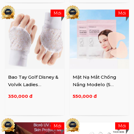
Mới
Mới
Bao Tay Golf Disney &
Mặt Nạ Mắt Chống
Volvik Ladies
Nắng Modelo (5
VBASAW06 WH
miếng/cái)
350,000 đ
550,000 đ
Mới
Mới