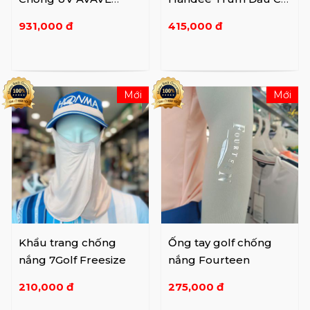
AVBDPGPSTMK
Laze PKKTBCMA2
931,000 đ
415,000 đ
PK/BL/BK/IV
Mới
Mới
Khẩu trang chống
Ống tay golf chống
nắng 7Golf Freesize
nắng Fourteen
210,000 đ
275,000 đ