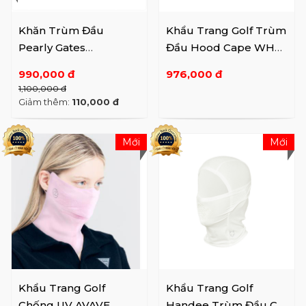
Khăn Trùm Đầu
Khẩu Trang Golf Trùm
Pearly Gates
Đầu Hood Cape WH
521C2AC672 RD
Freesize
990,000 đ
976,000 đ
1,100,000 đ
Giảm thêm:
110,000 đ
Mới
Mới
Khẩu Trang Golf
Khẩu Trang Golf
Chống UV AVAVE
Handee Trùm Đầu Cắt