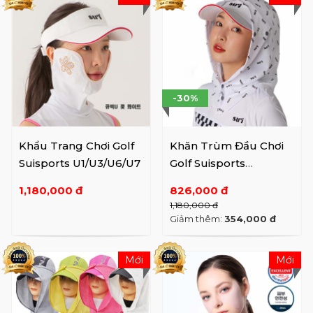
-30%
Khẩu Trang Chơi Golf
Khăn Trùm Đầu Chơi
Suisports U1/U3/U6/U7
Golf Suisports
D1/D2/D3
1,180,000 đ
826,000 đ
1,180,000 đ
Giảm thêm:
354,000 đ
Mới
Mới