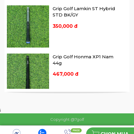
Grip Golf Lamkin ST Hybrid
STD BK/GY
350,000 đ
Grip Golf Honma XP1 Nam
44g
467,000 đ
i
Copyright @7golf
FREE