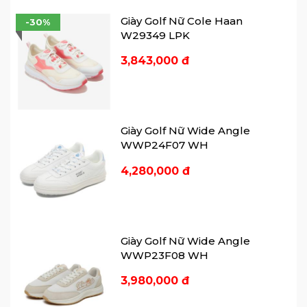
🌐 Website: www.7golf.vn
Giày Golf Nữ Cole Haan
-30%
📲 Instagram: 7golf.vietnam
W29349 LPK
📲
3,843,000 đ
Facebook:
https://www.facebook.com/7golf.vn
☎️ SDT/Zalo 7Golf Thủ Đức: 0777 777 977
- 0903 077 077
☎️ SDT/Zalo 7Golf Phú Nhuận: 0904 077
Giày Golf Nữ Wide Angle
077
WWP24F07 WH
☎️ SDT/Zalo 7Golf Global: 0908 135 588
☎️ SDT/Zalo 7Golf Hạ Long: 0889077077
4,280,000 đ
☎️ SDT/Zalo 7Golf Harmonie: 0933 21 22 66
📺 Youtube: Review Golf - 7Golf
🏘 Địa chỉ 1: 00.21, tầng trệt, CC Lake View
1, số 19 Tố Hữu, P. Thủ Thiêm, TP Thủ Đức.
Giày Golf Nữ Wide Angle
🏘 Địa chỉ 2: Số 6, Nguyễn Văn Trỗi,
WWP23F08 WH
Phường 15, Quận Phú Nhuận, TPHCM.
3,980,000 đ
🏘 Địa chỉ 3: The Global City, Đỗ Xuân Hợp,
TP Thủ Đức, TPHCM.