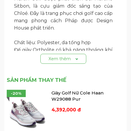
Sitbon, là cựu giám đốc sáng tạo của
Chloé. Đây là trang phục chơi golf cao cấp
mang phong cách Pháp được Design
House phát triển.
Chất liệu: Polyester, da tổng hợp
Đế giày Ortholite có khả năng thoáng khí
tuyệt vời, giúp giảm tình trạng mỏi chân
Xem thêm
và mang lại sự thoải mái tối đa.
Chi tiết wappen silicon của Martin Golf
làm tăng thêm bản sắc thương hiệu và
SẢN PHẨM THAY THẾ
tính hoàn thiện, trong khi đế cao su mang
Giày Golf Nữ Cole Haan
-20%
lại độ bám tuyệt vời ở bề mặt dưới, cho
W29088 Pur
phép bạn thực hiện cú đánh ổn định.
4,392,000 đ
-----------------
7Golf - Seven Golf - Play like a
champion today