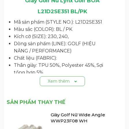
Giày Golf Nữ Lynx Golf BOA
L21D2SE351 BL/PK
Mã sản phẩm (STYLE NO.): L21D2SE351
Màu sắc (COLOR): BL / PK
Kích cỡ (SIZE): 230, 240,
Dòng sản phẩm (LINE): GOLF (HIỆU
NĂNG / PERFORMANCE)
Chất liệu (FABRIC):
Thân giày: TPU 50%, Polyester 45%, Sợi
tổng hợp 5%
Lót giày: 100% Polyester
Xem thêm
Đế giày: PHYLON 50%, TPU 50%
Với lớp đệm vượt trội giúp giảm mệt mỏi
SẢN PHẨM THAY THẾ
cho bàn chân, thiết kế màu trắng và điểm
Giày Golf Nữ Wide Angle
nhấn màu sắc tạo sự tiện lợi, cùng bộ điều
WWP23F08 WH
chỉnh khóa xoay BOA dễ dàng thao tác,