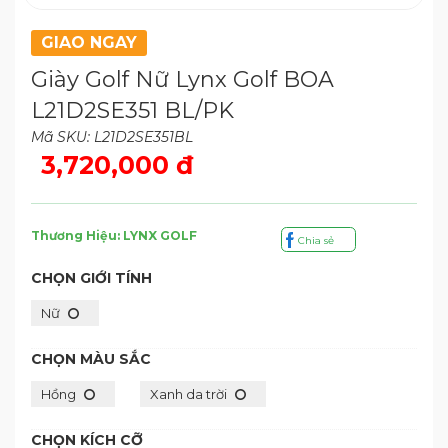
GIAO NGAY
Giày Golf Nữ Lynx Golf BOA
L21D2SE351 BL/PK
Mã SKU: L21D2SE351BL
3,720,000 đ
Thương Hiệu: LYNX GOLF
Chia sẻ
CHỌN GIỚI TÍNH
Nữ
CHỌN MÀU SẮC
Hồng
Xanh da trời
CHỌN KÍCH CỠ