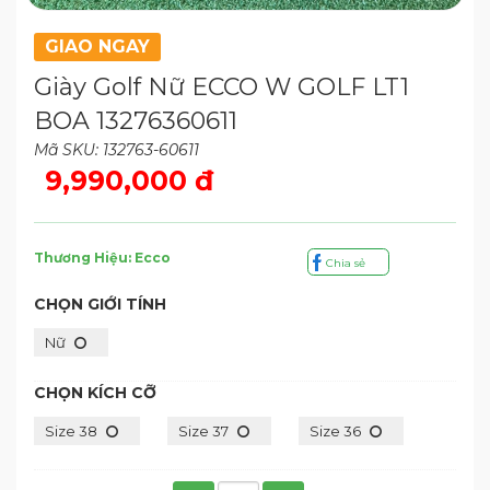
GIAO NGAY
Giày Golf Nữ ECCO W GOLF LT1
BOA 13276360611
Mã SKU: 132763-60611
9,990,000 đ
Thương Hiệu: Ecco
Chia sẻ
CHỌN GIỚI TÍNH
Nữ
CHỌN KÍCH CỠ
Size 38
Size 37
Size 36