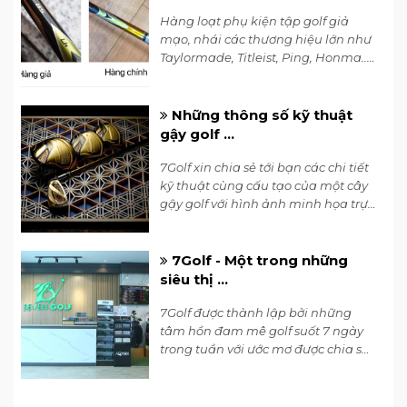
Hàng loạt phụ kiện tập golf giả
mạo, nhái các thương hiệu lớn như
Taylormade, Titleist, Ping, Honma...
bày tràn lan trên thị trường. Từ các
cửa hàng truyền thống đến các sàn
thương mại điện tử... Việc bán
Những thông số kỹ thuật
những sản phẩm giả mạo thương
gậy golf ...
hiệu, hàng nhái, kém chất lượng
hoặc hàng trốn thuế trên thị trường
7Golf xin chia sẻ tới bạn các chi tiết
sẽ làm rối loạn thị trường dụng cụ
kỹ thuật cùng cấu tạo của một cây
golf, gây hoang mang cho những
gậy golf với hình ảnh minh họa trực
khách hàng mua nhầm sản phẩm
quan để bạn có thể nắm rõ các
nhái kém chất lượng.
thông số cơ bản của một chiếc gậy
golf.
7Golf - Một trong những
siêu thị ...
7Golf được thành lập bởi những
tâm hồn đam mê golf suốt 7 ngày
trong tuần với ước mơ được chia sẻ
đam mê của mình cung cấp cho
các gôn thủ tại Việt Nam những
sản phẩm golf tốt nhất và mới nhất