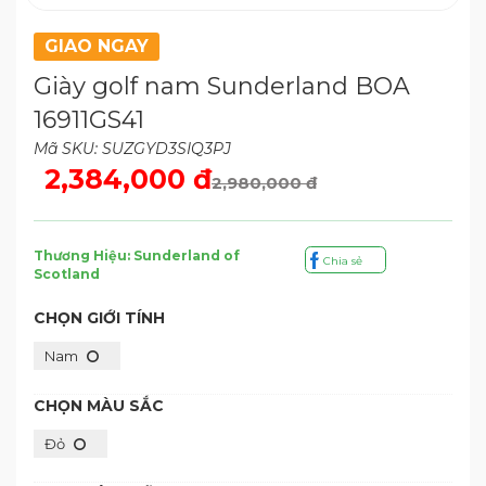
GIAO NGAY
Giày golf nam Sunderland BOA
16911GS41
Mã SKU: SUZGYD3SIQ3PJ
2,384,000 đ
2,980,000 đ
Thương Hiệu: Sunderland of
Chia sẻ
Scotland
CHỌN GIỚI TÍNH
Nam
CHỌN MÀU SẮC
Đỏ