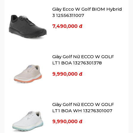
10% Polyol-bio và 11% bọt PU tái chế thân
Giày Ecco W Golf BIOM Hybrid
thiện môi trường
3 12556311007
Công nghệ HYDROMAX® kháng nước,
7,490,000 đ
giữ cho bàn chân luôn khô thoáng
Thiết kế đế ngoài theo hệ thống E-DTS®
bằng TPU, gồm 100 thanh kéo, tạo tính
linh hoạt, hấp thụ sốc và 800 góc kéo tạo
Giày Golf Nữ ECCO W GOLF
độ bám tuyệt vời trong nhiều điều kiện
LT1 BOA 13276301378
thời tiết và địa hình sân
Công nghệ đế đúc trực tiếp ECCO
9,990,000 đ
FLUIDFORM ™ tạo ra khuôn đế tiên tiến,
vừa vặn, êm ái, thoải mái.
Giày Golf Nữ ECCO W GOLF
LT1 BOA WH 13276301007
9,990,000 đ