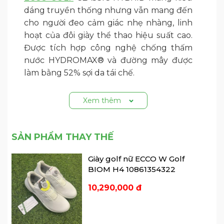
dáng truyền thống nhưng vẫn mang đến
cho người đeo cảm giác nhẹ nhàng, linh
hoạt của đôi giày thể thao hiệu suất cao.
Được tích hợp công nghệ chống thấm
nước HYDROMAX® và đường mây được
làm bằng 52% sợi da tái chế.
Ngoài ra, đế
giày golf
sử dụng hệ thống E-
Xem thêm
DTS® tạo độ bám và sự thoải mái trong
mọi điều kiện chơi, có các thanh hổ trợ
xoay và mở rộng, giúp cải thiện độ bền và
SẢN PHẨM THAY THẾ
lực kéo đa hướng.
Giày golf nữ ECCO W Golf
BIOM H4 10861354322
Chất liệu da ECCO cao cấp, với hiệu ứng
ép nổi tinh tế
10,290,000 đ
Lớp lót bằng da mềm, tăng thêm sự thoải
mái khi trên sân
Đế lót bọc da sang trọng, với thành phần