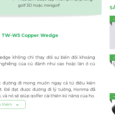
golf 3D hoặc minigolf
S
 TW-W5 Copper Wedge
e không chỉ thay đổi sự biến đổi khoảng
 nghiêng của cú đánh như cao hoặc lăn ở cú
c đường đi mong muốn ngay cả từ điều kiện
át. Để đạt được đường đi lý tưởng, Honma đã
 và nó sẽ giúp golfer cải thiện kỹ năng của họ.
 thêm
i thiện ở nhiều cú đánh khác nhau. Đường rãnh