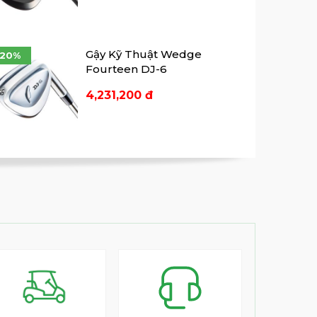
Gậy Kỹ Thuật Wedge
-20%
Fourteen DJ-6
4,231,200 đ
Gậy Wedge Honma TW-W5
-15%
Chrome Wedge
4,250,000 đ