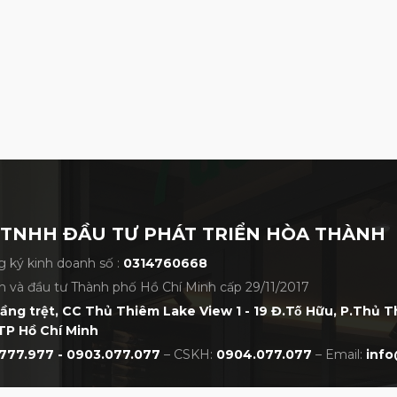
 TNHH ĐẦU TƯ PHÁT TRIỂN HÒA THÀNH
 ký kinh doanh số :
0314760668
h và đầu tư Thành phố Hồ Chí Minh cấp 29/11/2017
tầng trệt, CC Thủ Thiêm Lake View 1 - 19 Đ.Tố Hữu, P.Thủ 
TP Hồ Chí Minh
777.977 - 0903.077.077
– CSKH:
0904.077.077
– Email:
info