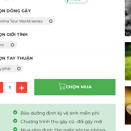
ỌN DÒNG GẬY
nma Tour World series
N GIỚI TÍNH
am
ỌN TAY THUẬN
y phải
CHỌN MUA
Bảo dưỡng định kỳ vệ sinh miễn phí
Chương trình thu gậy cũ -đổi gậy mới
Mua sắm được tập miễn phí tại phòng