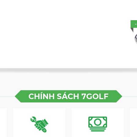
ết lập vuông góc. Hoàn thiện theo kiểu truyền
óc độ có hình dạng sole khác nhau để đạt hiệu
 khác nhau.
 dụng cho cả các cú đánh đầy đủ và tiếp cận.
oát cao.
CHÍNH SÁCH 7GOLF
năng xoay ở cú đánh kiểm soát.
ãnh trên toàn bộ mặt. Tăng cường chức năng
0).
 mình: Để đạt hiệu suất tối ưu, hình dạng sole