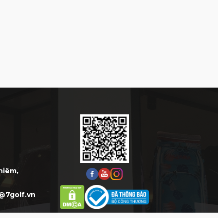
Thiêm,
@7golf.vn