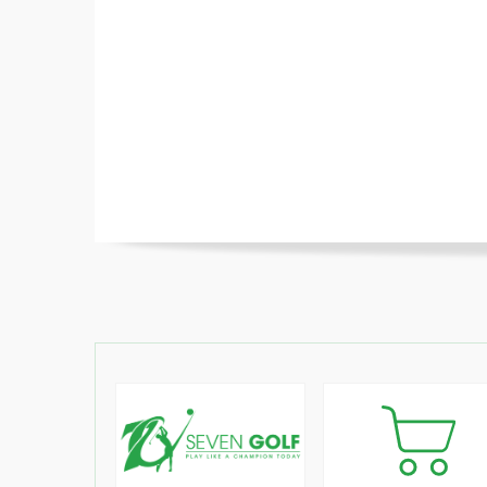
điểm chuẩn.
- Hình dạng: Hình dạng đầu dễ dàng thi
thống.
- Hình dạng sole phù hợp với góc: Mỗi g
suất tối ưu.
Stable Spin
- Theo đuổi xoay tối ưu ở nhiều cú đánh
- Hình dạng truyền thống có thể được sử
- Dễ mở / đóng khuôn mặt để tính kiểm s
TW-W5 Copper Wedge
- Đường rãnh Bite Rib: Tăng cường chức 
- Đường rãnh toàn bộ mặt: Đặt đường r
xoay ở nhiều cú đánh khác nhau. (56°～6
- Mỗi góc độ có hình dạng sole riêng của
đã thay đổi cho từng góc độ.