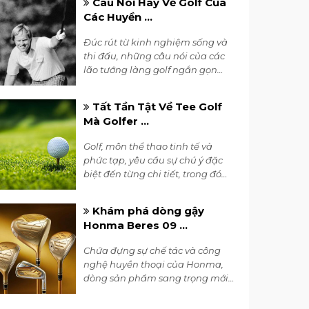
Câu Nói Hay Về Golf Của
phổ biến.
Các Huyền ...
Đúc rút từ kinh nghiệm sống và
thi đấu, những câu nói của các
lão tướng làng golf ngắn gọn
nhưng đầy thấm thía. Cùng
nghe những câu nói nổi tiếng
Tất Tần Tật Về Tee Golf
của các huyền thoại golfer ngay
Mà Golfer ...
dưới đây.
Golf, môn thể thao tinh tế và
phức tạp, yêu cầu sự chú ý đặc
biệt đến từng chi tiết, trong đó
tee golf đóng vai trò quan trọng
trong việc tạo ra một đường
Khám phá dòng gậy
đánh chính xác và hiệu quả.
Honma Beres 09 ...
Dưới đây là những điều tất yếu
mà bạn nên biết về tee golf.
Chứa đựng sự chế tác và công
nghệ huyền thoại của Honma,
dòng sản phẩm sang trọng mới
Honma Beres 09 mang đến tiềm
năng mới cho những golfer