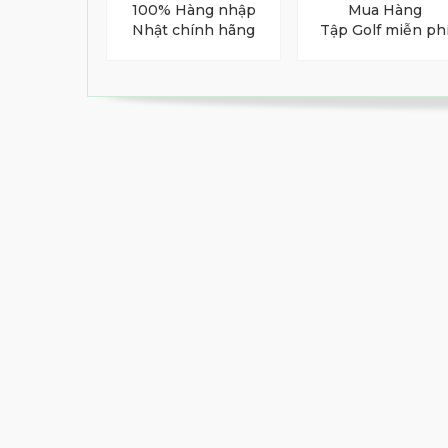
100% Hàng nhập
Mua Hàng
・Ngay cả ở cú đánh mở khuôn mặt, dễ chơ
Nhật chính hãng
Tập Golf miễn ph
・Bề mặt của khuôn mặt trông to và nhẹ
khuôn mặt.
・Thực tế khuôn mặt không to nhưng lại t
Spin Function
- Cross Milling: Duy trì từ mẫu truyền 
các golfer chuyên nghiệp. Như là sản p
sâu không cần thiết trên mặt, và Honma 
khứ. Họ đã cải thiện chức năng xoay bằn
- Bite Rib Line: Đặt hình dạng nổi lên
tăng cường hiệu suất xoay đặc biệt ở cú 
- Full Faced Score Line: Giới thiệu vào 
mở.
Dễ tạo ấn tượng rằng khuôn mặt có thể đ
TW-W5 Wedge - Các Đặc Điểm Khác
- Tối đa hóa kích thước đầu gậy (MOI 10