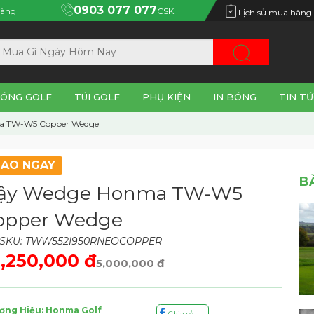
0903 077 077
àng
CSKH
Lịch sử mua hàng
ÓNG GOLF
TÚI GOLF
PHỤ KIỆN
IN BÓNG
TIN TỨ
a TW-W5 Copper Wedge
IAO NGAY
B
ậy Wedge Honma TW-W5
opper Wedge
 SKU: TWW552I950RNEOCOPPER
,250,000 đ
5,000,000 đ
ơng Hiệu: Honma Golf
Chia sẻ