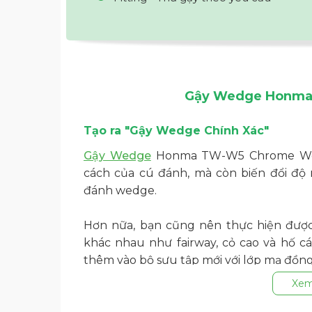
Gậy Wedge Honma
Tạo ra "Gậy Wedge Chính Xác"
Gậy Wedge
Honma TW-W5 Chrome Wedg
cách của cú đánh, mà còn biến đổi độ
đánh wedge.
Hơn nữa, bạn cũng nên thực hiện đượ
khác nhau như fairway, cỏ cao và hố c
thêm vào bộ sưu tập mới với lớp mạ đồng,
Xem
TW-W5 Chrome Wedge
- Rãnh chéo: Hiệu suất xoay đã được cả