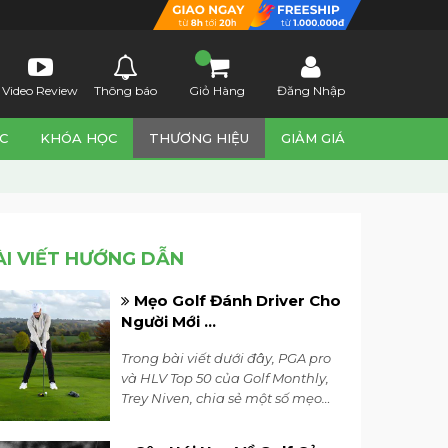
Video Review
Thông báo
Giỏ Hàng
Đăng Nhập
C
KHÓA HỌC
THƯƠNG HIỆU
GIẢM GIÁ
ÀI VIẾT HƯỚNG DẪN
Mẹo Golf Đánh Driver Cho
Người Mới ...
Trong bài viết dưới đây, PGA pro
và HLV Top 50 của Golf Monthly,
Trey Niven, chia sẻ một số mẹo
golf đánh driver đơn giản giúp
bạn tránh được những sai lầm