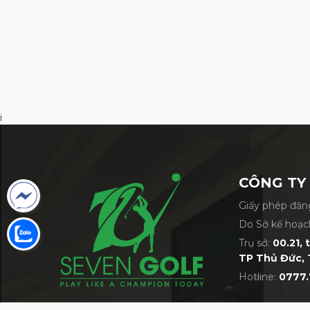
i
CÔNG TY
Giấy phép đăng
Do Sở kế hoạc
Trụ sở:
00.21, 
TP Thủ Đức, 
Hotline:
0777.