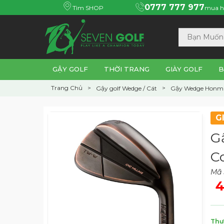
0777 777 977
Tìm SHOP
mua h
GẬY GOLF
THỜI TRANG
GIÀY GOLF
B
Trang Chủ
Gậy golf Wedge / Cát
Gậy Wedge Honm
G
G
C
Mã
4
Thư