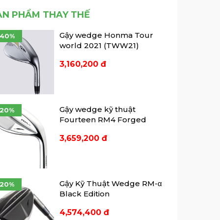
Ecco cho ra mắt mẫu giày
muốn cải thiện hiệu suất chơi
ẢN PHẨM THAY THẾ
Ecco LT1 ...
golf.
Mẫu giày mới LT1 là đôi giày
Gậy wedge Honma Tour
-40%
không đinh mới nhất của
world 2021 (TWW21)
thương hiệu, theo Ecco, đang
"đặt ra một tiêu chuẩn mới về sự
3,160,200 đ
nhẹ nhàng và thoải mái". Cùng
7Golf tìm hiểu về mẫu giày Ecco
mới nhất này nhé.
Gậy wedge kỹ thuật
-20%
Fourteen RM4 Forged
3,659,200 đ
Gậy Kỹ Thuật Wedge RM-α
-20%
Black Edition
4,574,400 đ