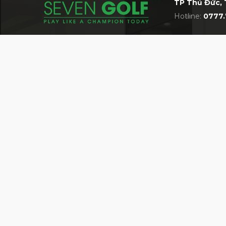
TP Thủ Đức, 
Hotline:
0777.
Gậy Kỹ Thuật Wedge
Thiết kế mới tối ưu trọng lượng và kh
FRZ Wedge có thiết kế trọng tâm được đ
năng điều khiển và tăng cường hiệu s
chế tạo phần đầu gậy, giúp tạo ra một h
VỀ 7GOLF
MỘT TRONG NHỮNG SIÊU THỊ GOLF LỚN 
Giới thiệu về siêu thị 7Golf
Bán hàng cùng 7Golf
Quy định chung
HỆ THỐNG CỬA HÀNG