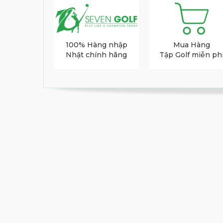
100% Hàng nhập
Mua Hàng
Nhật chính hãng
Tập Golf miễn ph
Năm 2023, với mục tiêu tái khám 
"FOURTEEN REVOLVE (FRZ)" ra đời. Mục 
hiện cú xoáy giống như của các golfer 
Gậy wedge Fourteen FRZ ra đời từ dự án
luôn hướng đến người chơi nghiệp dư.
Đầu gậy
Đầu gậy được rèn từ thép mềm (S20C), b