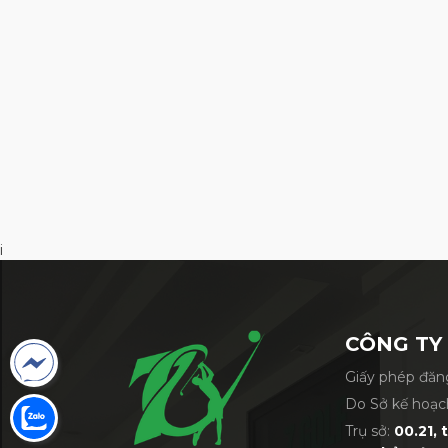
mặt gậy. Các rãnh trên mặt gậy được th
năng xoáy tuyệt vời. Gậy wedge FRZ bổ 
giúp giảm thiểu sự giảm hiệu suất xoáy t
i
CÔNG TY
Giấy phép đăng
Do Sở kế hoạc
Trụ sở:
00.21, 