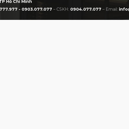
TP Hồ Chí Minh
777.977 - 0903.077.077
– CSKH:
0904.077.077
– Email:
info
 Fourteen FRZ Smoky Black
ả năng xoáy
ặt xa khỏi điểm tiếp xúc, nhằm nâng cao khả
uất xoáy. Công nghệ CNC đã được sử dụng để
ình dạng cân đối và đẹp mắt.
CHÍNH SÁCH
NHẤT VIỆT NAM
Chính sách bảo hành
Chính sách đổi trả
Chính sách thanh toán
Chính sách giao hàng
Chính sách bảo mật
Hướng dẫn đặt mua online