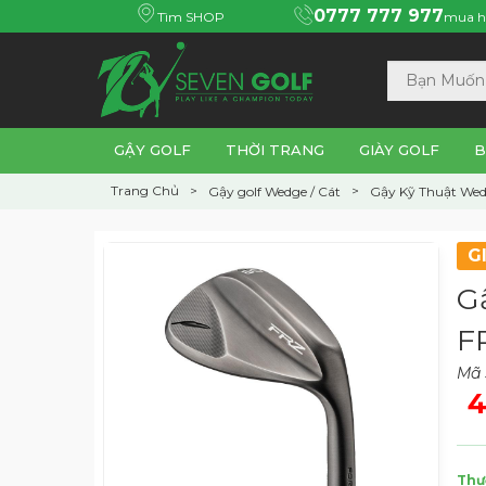
0777 777 977
Tìm SHOP
mua h
GẬY GOLF
THỜI TRANG
GIÀY GOLF
B
Trang Chủ
Gậy golf Wedge / Cát
Gậy Kỹ Thuật Wed
G
G
F
Mã 
4
Thư