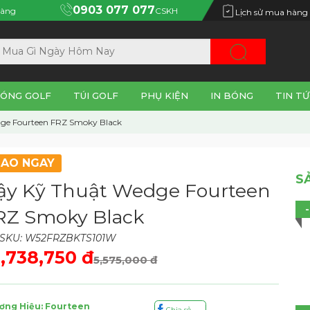
0903 077 077
àng
CSKH
Lịch sử mua hàng
ÓNG GOLF
TÚI GOLF
PHỤ KIỆN
IN BÓNG
TIN TỨ
ge Fourteen FRZ Smoky Black
IAO NGAY
S
ậy Kỹ Thuật Wedge Fourteen
RZ Smoky Black
SKU: W52FRZBKTS101W
,738,750 đ
5,575,000 đ
ơng Hiệu: Fourteen
Chia sẻ