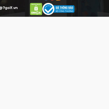
@7golf.vn
HỖ TRỢ
HỖ TRỢ KHÁCH HÀNG
Mua Hàng:
0777 777 977 (8h-
20h)*
CSKH:
0903 077 077 (8h-20h)*
Phản hồi DV:
0904.077.077
THỜI GIAN LÀM VIỆC
Mở Cửa:
8AM : 8PM
Từ thứ 2 đến Chủ Nhật (Ngày lễ, tết