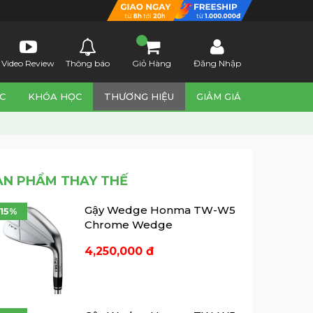
Video Review
Thông báo
Giỏ Hàng
Đăng Nhập
C
KHÓA HỌC
THƯƠNG HIỆU
GIẢM GIÁ
ẢN PHẨM THAY THẾ
Gậy Wedge Honma TW-W5
-15%
Chrome Wedge
4,250,000 đ