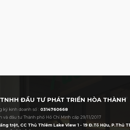
iết kế đạt đến giới hạn theo luật, tạo ra khả
sung thêm công nghệ mài laser giữa các rãnh,
rong điều kiện ẩm ướt, cỏ dày hoặc cát.
 TNHH ĐẦU TƯ PHÁT TRIỂN HÒA THÀNH
 ký kinh doanh số :
0314760668
h và đầu tư Thành phố Hồ Chí Minh cấp 29/11/2017
tầng trệt, CC Thủ Thiêm Lake View 1 - 19 Đ.Tố Hữu, P.Thủ 