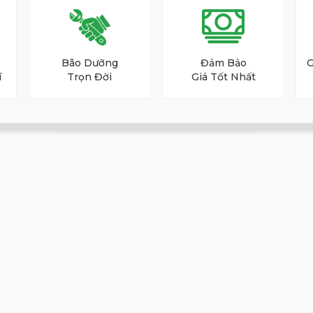
Bão Dưỡng
Đảm Bảo
G
í
Trọn Đời
Giá Tốt Nhất
phá dòng
gậy kỹ thuật wedge
xoáy, dự án
tiêu của dự án này là tái tạo khả năng thực
chuyên nghiệp dành cho người chơi nghiệp dư.
 này là minh chứng rõ ràng cho việc Fourteen
ề mặt và mặt sau được gia công mài gương.