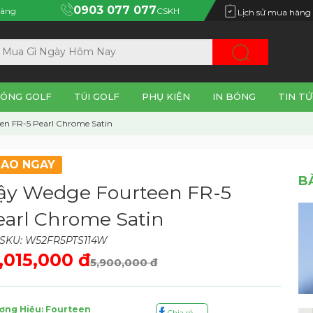
0903 077 077
àng
CSKH
Lịch sử mua hàng
ÓNG GOLF
TÚI GOLF
PHỤ KIỆN
IN BÓNG
TIN TỨ
en FR-5 Pearl Chrome Satin
IAO NGAY
B
ậy Wedge Fourteen FR-5
earl Chrome Satin
SKU: W52FR5PTS114W
,015,000 đ
5,900,000 đ
ơng Hiệu: Fourteen
Chia sẻ