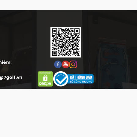
Thiêm,
@7golf.vn
HỖ TRỢ