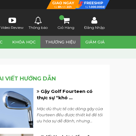
Video Review
Thông báo
Giỏ Hàng
Đăng Nhập
C
KHÓA HỌC
THƯƠNG HIỆU
GIẢM GIÁ
ÀI VIẾT HƯỚNG DẪN
Gậy Golf Fourteen có
thực sự “khó ...
Mặc dù thực tế các dòng gậy của
Fourteen đều được thiết kế để tối
ưu hóa sự dễ đánh, nhưng
khoảng cách giữa ấn tượng
chung và thực tế vẫn chưa được