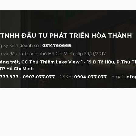
 TNHH ĐẦU TƯ PHÁT TRIỂN HÒA THÀNH
 ký kinh doanh số :
0314760668
 FR-5 Pearl Chrome Satin
h và đầu tư Thành phố Hồ Chí Minh cấp 29/11/2017
tầng trệt, CC Thủ Thiêm Lake View 1 - 19 Đ.Tố Hữu, P.Thủ 
giúp duy trì độ xoáy ngay cả trong điều kiện
TP Hồ Chí Minh
777.977 - 0903.077.077
– CSKH:
0904.077.077
– Email:
info
uyền của thương hiệu
Fourteen Golf Việt Nam
.
có cơ hội trải nghiệm fitting thử gậy golf thực
bộ gậy cực chất và đầy mạnh mẽ của Fourteen
CHÍNH SÁCH
NHẤT VIỆT NAM
pion today