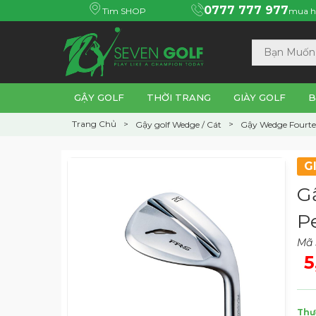
0777 777 977
Tìm SHOP
mua h
GẬY GOLF
THỜI TRANG
GIÀY GOLF
B
Trang Chủ
Gậy golf Wedge / Cát
Gậy Wedge Fourte
G
G
P
Mã 
5
Thư