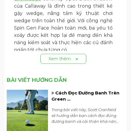
của Callaway là đỉnh cao trong thiết kế
gậy wedge, nâng tầm kỹ thuật chơi
wedge trên toàn thế giới. Với công nghệ
Spin Gen Face hoàn toàn mới, ba yếu tố
xoáy được kết hợp lại để mang đến khả
năng kiểm soát và thực hiện các cú đánh
ngắn tốt chưa từng có.
Xem thêm
BÀI VIẾT HƯỚNG DẪN
Cách Đọc Đường Banh Trên
Green ...
Trong bài viết này, Scott Cranfield
sẽ hướng dẫn bạn cách đọc đúng
đường banh và cải thiện khả năng
nhìn và đánh giá các đường cong