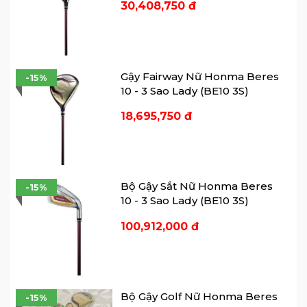
30,408,750 đ
Gậy Fairway Nữ Honma Beres
-15%
10 - 3 Sao Lady (BE10 3S)
18,695,750 đ
Gậy Utility Nữ Honma Beres 10 - 3 Sao Lady (BE10
3S)
1. Thiết Kế: Sự Giao Thoa Giữa Nghệ
Thuật Và Kỹ Thuật
Bộ Gậy Sắt Nữ Honma Beres
-15%
10 - 3 Sao Lady (BE10 3S)
Không nằm ngoài ngôn ngữ thiết kế
chung của cả bộ gậy,
Honma Beres 10
sở
100,912,000 đ
hữu vẻ ngoài sang trọng với cảm hứng từ
nghệ thuật cắt kính Edo Kiriko.
Đế gậy (Sole): Được chạm khắc tinh xảo,
Bộ Gậy Golf Nữ Honma Beres
-15%