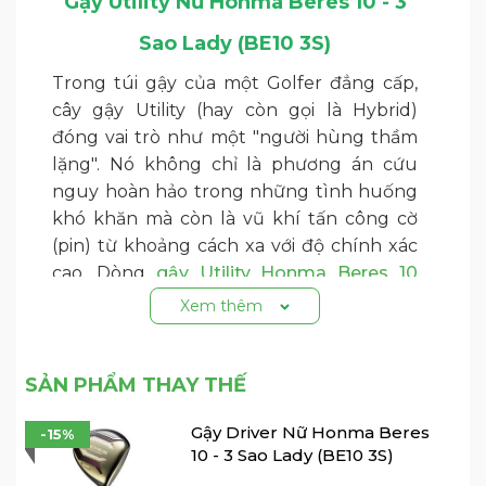
Gậy Utility Nữ Honma Beres 10 - 3
Sao Lady (BE10 3S)
Trong túi gậy của một Golfer đẳng cấp,
cây gậy Utility (hay còn gọi là Hybrid)
đóng vai trò như một "người hùng thầm
lặng". Nó không chỉ là phương án cứu
nguy hoàn hảo trong những tình huống
khó khăn mà còn là vũ khí tấn công cờ
(pin) từ khoảng cách xa với độ chính xác
cao. Dòng
gậy Utility Honma Beres 10
(2026) ra đời với triết lý "Pure Speed x Aim
Xem thêm
and Launch" (Tốc độ thuần khiết x Ngắm
và Phóng), mang đến sự tự tin tuyệt đối
cho mọi cú swing.
SẢN PHẨM THAY THẾ
Gậy Driver Nữ Honma Beres
-15%
10 - 3 Sao Lady (BE10 3S)