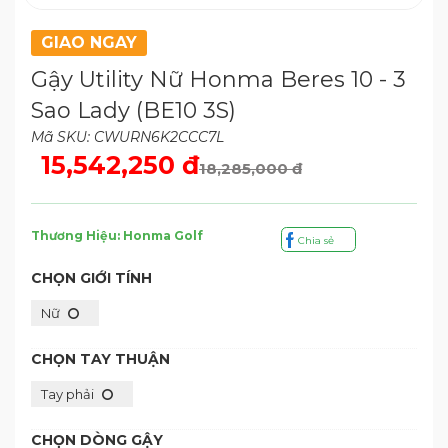
GIAO NGAY
Gậy Utility Nữ Honma Beres 10 - 3
Sao Lady (BE10 3S)
Mã SKU: CWURN6K2CCC7L
15,542,250 đ
18,285,000 đ
Thương Hiệu: Honma Golf
Chia sẻ
CHỌN GIỚI TÍNH
Nữ
CHỌN TAY THUẬN
Tay phải
CHỌN DÒNG GẬY