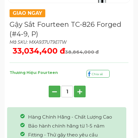
GIAO NGAY
Gậy Sắt Fourteen TC-826 Forged
(#4-9, P)
Mã SKU: MXA937UT9E1TW
33,034,400 đ
38,864,000 đ
Thương Hiệu: Fourteen
Chia sẻ
Hàng Chính Hãng - Chất Lượng Cao
Bảo hành chính hãng từ 1-5 năm
Fitting - Thử gậy theo yêu cầu