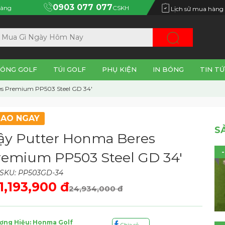
0903 077 077
àng
CSKH
Lịch sử mua hàng
ÓNG GOLF
TÚI GOLF
PHỤ KIỆN
IN BÓNG
TIN TỨ
s Premium PP503 Steel GD 34'
IAO NGAY
S
ậy Putter Honma Beres
remium PP503 Steel GD 34'
SKU: PP503GD-34
1,193,900 đ
24,934,000 đ
ơng Hiệu: Honma Golf
Chia sẻ