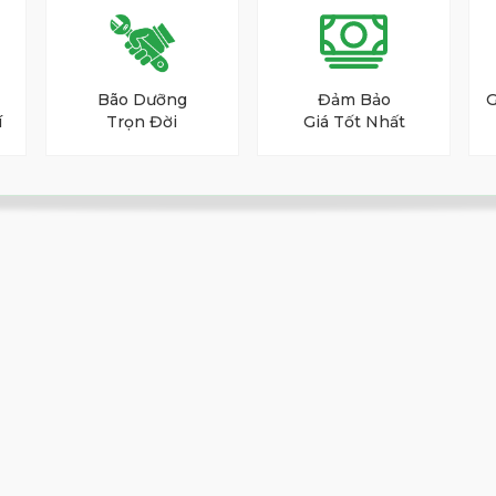
Bão Dưỡng
Đảm Bảo
G
í
Trọn Đời
Giá Tốt Nhất
res Premium PP501 Steel BK
g.
ời đứng đầu.
g điêu luyện, gậy putter màu vàng nổi bật trên
ch, đây là lựa chọn dành cho những golfer xuất