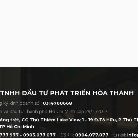
res Premium PP501 Steel BK
ép không gỉ được tích hợp vào đế gậy putter
m, tăng cường độ ổn định cho đầu gậy.
 TNHH ĐẦU TƯ PHÁT TRIỂN HÒA THÀNH
 ký kinh doanh số :
0314760668
h và đầu tư Thành phố Hồ Chí Minh cấp 29/11/2017
tầng trệt, CC Thủ Thiêm Lake View 1 - 19 Đ.Tố Hữu, P.Thủ 
TP Hồ Chí Minh
777.977 - 0903.077.077
– CSKH:
0904.077.077
– Email:
info