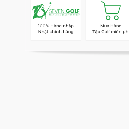
100% Hàng nhập
Mua Hàng
Nhật chính hãng
Tập Golf miễn ph
Gậy Putter Honma Be
Màu Sắc Gậy Putter Beres
Vàng
Biểu tượng của sự cao quý và thành côn
Ánh vàng rực rỡ đại diện cho những ngư
Với thiết kế tinh tế và tay nghề thủ côn
green. Kết hợp giữa sự tự tin và thanh lị
chúng.