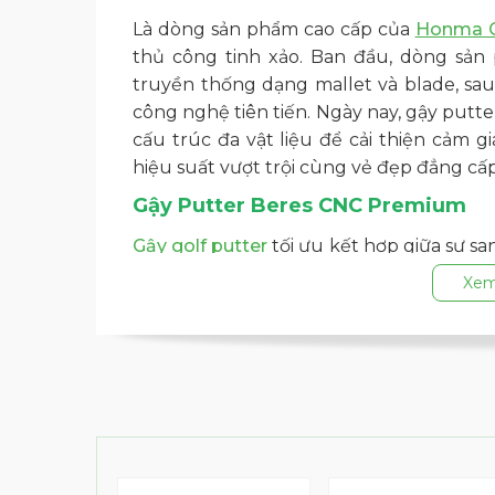
Là dòng sản phẩm cao cấp của
Honma G
thủ công tinh xảo. Ban đầu, dòng sản 
truyền thống dạng mallet và blade, sau
công nghệ tiên tiến. Ngày nay, gậy put
cấu trúc đa vật liệu để cải thiện cảm g
hiệu suất vượt trội cùng vẻ đẹp đẳng cấp
Gậy Putter Beres CNC Premium
Gậy golf putter
tối ưu kết hợp giữa sự s
xác và độ quán tính cao (MOI), mang lại c
Xem
Một kiệt tác biểu tượng cho đẳng cấp.
Kết hợp giữa sang trọng và công nghệ g
Mặt gậy được phay kép mới.
Thông số kỹ thuật