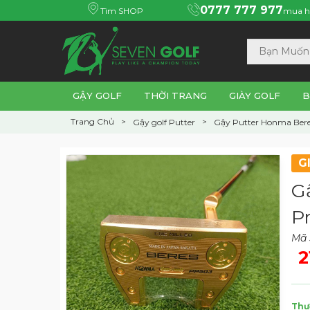
0777 777 977
Tìm SHOP
mua h
GẬY GOLF
THỜI TRANG
GIÀY GOLF
B
Trang Chủ
Gậy golf Putter
Gậy Putter Honma Bere
G
G
P
Mã 
2
Thư