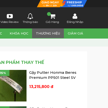
Video Review
Thông báo
Giỏ Hàng
Đăng Nhập
C
KHÓA HỌC
THƯƠNG HIỆU
GIẢM GIÁ
ẢN PHẨM THAY THẾ
Gậy Putter Honma Beres
-15%
Premium PP501 Steel SV
13,215,800 đ