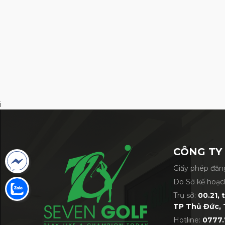
Gậy Putter Honma Be
Hệ thống trọng lượng hiệu suất
Lần đầu tiên, các khối trọng lượng th
BERES, giúp hạ thấp và làm sâu trọng tâ
i
CÔNG TY
Giấy phép đăng
Do Sở kế hoạc
Trụ sở:
00.21, 
TP Thủ Đức, 
Hotline:
0777.