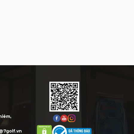
Thiêm,
@7golf.vn