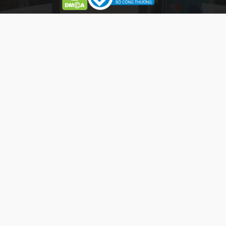
HỖ TRỢ
HỖ TRỢ KHÁCH HÀNG
Mua Hàng:
0777 777 977 (8h-
20h)*
CSKH:
0903 077 077 (8h-20h)*
Phản hồi DV:
0904.077.077
THỜI GIAN LÀM VIỆC
Mở Cửa:
8AM : 8PM
Từ thứ 2 đến Chủ Nhật (Ngày lễ, tết
làm việc bình thường)