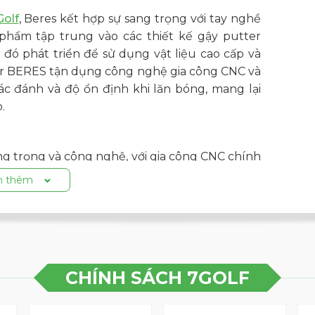
olf
, Beres kết hợp sự sang trọng với tay nghề
phẩm tập trung vào các thiết kế gậy putter
 đó phát triển để sử dụng vật liệu cao cấp và
ter BERES tận dụng công nghệ gia công CNC và
iác đánh và độ ổn định khi lăn bóng, mang lại
.
ang trọng và công nghệ, với gia công CNC chính
ảm giác đánh tuyệt vời và độ ổn định vượt trội.
 thêm
ia công CNC.
CHÍNH SÁCH 7GOLF