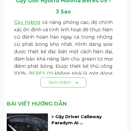
Gậy Golf Hybrid Honma Beres 09 -
3 Sao
Gậy Hybrid
có năng phóng cao, độ chính
xác ổn định và tính linh hoạt để thực hiện
cú đánh hoàn hảo ngay cả trong những
cú phát bóng khó nhất. Hình dáng sole
được thiết kế đặc biệt một cách hiện đại,
đảm bảo khả năng làm chủ green từ mọi
điểm phát bóng. Được thiết kế thủ công
100%,
BERES 09
không phải là một dòng
gậy golf bình thường - đây là một kiệt tác.
Xem thêm
BÀI VIẾT HƯỚNG DẪN
Gậy Driver Callaway
Paradym Ai ...