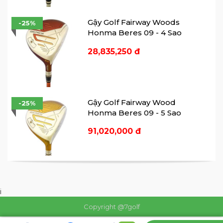
Gậy Golf Fairway Woods
-25%
Honma Beres 09 - 4 Sao
28,835,250 đ
Gậy Hybrid Honma Beres 09 - 3 Sao
Gậy Golf Fairway Wood
-25%
Honma Beres 09 - 5 Sao
Distinctive Design For Each Club
Các phần weights được thiết kế đặc biệt
91,020,000 đ
để đặt một cách chính xác và hoàn hảo
trên từng đầu gậy, giúp đem đến spin lý
tưởng và độ chính xác trong mỗi cú đánh
từ mọi vị trí tại green.
Gậy Golf Hybrid Honma Beres
-25%
i
09 - 2 Sao
Copyright @7golf
8,355,750 đ