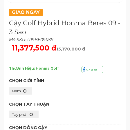
GIAO NGAY
Gậy Golf Hybrid Honma Beres 09 -
3 Sao
Mã SKU: U19BE09R3S
11,377,500 đ
15,170,000 đ
Thương Hiệu: Honma Golf
Chia sẻ
CHỌN GIỚI TÍNH
Nam
CHỌN TAY THUẬN
Tay phải
CHỌN DÒNG GẬY