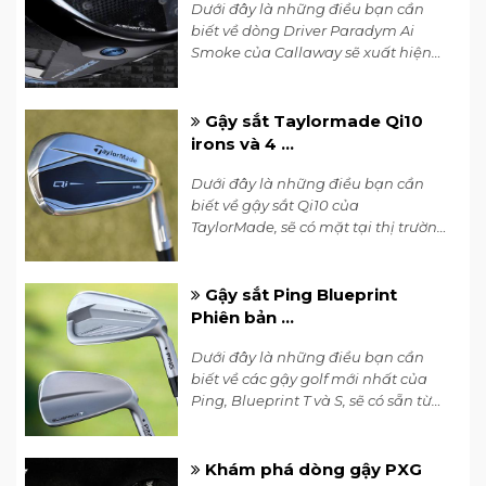
Dưới đây là những điều bạn cần
biết về dòng Driver Paradym Ai
Smoke của Callaway sẽ xuất hiện
trên thị trường vào ngày 26 tháng 1.
Cùng 7Golf tìm hiểu ngay!
Gậy sắt Taylormade Qi10
irons và 4 ...
Tungsten Nickel Weight
Dưới đây là những điều bạn cần
biết về gậy sắt Qi10 của
TaylorMade, sẽ có mặt tại thị trường
vào tháng 2 năm 2024. Hôm nay,
hãy cùng 7Golf tìm hiểu về dòng
gậy sắt Taylormade Qi10 irons.
Gậy sắt Ping Blueprint
Phiên bản ...
Dưới đây là những điều bạn cần
biết về các gậy golf mới nhất của
Ping, Blueprint T và S, sẽ có sẵn từ
ngày 25 tháng 1 năm 2024. Cùng
7Golf tìm hiểu ngay.
Khám phá dòng gậy PXG