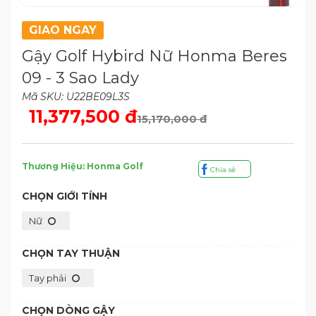
GIAO NGAY
Gậy Golf Hybird Nữ Honma Beres
09 - 3 Sao Lady
Mã SKU: U22BE09L3S
11,377,500 đ
15,170,000 đ
Thương Hiệu: Honma Golf
Chia sẻ
CHỌN GIỚI TÍNH
Nữ
CHỌN TAY THUẬN
Tay phải
CHỌN DÒNG GẬY