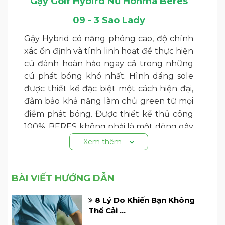
Gậy Golf Hybird Nữ Honma Beres
09 - 3 Sao Lady
Gậy Hybrid có năng phóng cao, độ chính
xác ổn định và tính linh hoạt để thực hiện
cú đánh hoàn hảo ngay cả trong những
cú phát bóng khó nhất. Hình dáng sole
được thiết kế đặc biệt một cách hiện đại,
đảm bảo khả năng làm chủ green từ mọi
điểm phát bóng. Được thiết kế thủ công
100%, BERES không phải là một dòng gậy
golf bình thường - đây là một kiệt tác.
Xem thêm
BÀI VIẾT HƯỚNG DẪN
8 Lý Do Khiến Bạn Không
Thể Cải ...