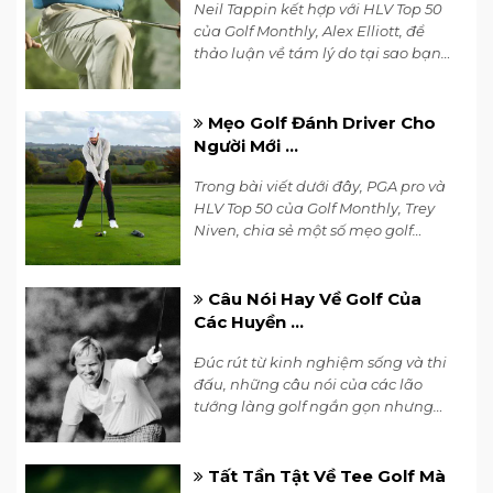
Neil Tappin kết hợp với HLV Top 50
của Golf Monthly, Alex Elliott, để
thảo luận về tám lý do tại sao bạn
không cải thiện được trình độ golf.
Mẹo Golf Đánh Driver Cho
Người Mới ...
Tungsten Nickel Weight
Trong bài viết dưới đây, PGA pro và
HLV Top 50 của Golf Monthly, Trey
Đem đến những cú đánh cao tuyệt
Niven, chia sẻ một số mẹo golf
đẹp. Giảm độ lệch bằng cách đặt phần
đánh driver đơn giản giúp bạn
weight nặng 14g (đi kèm vít) ở back heel,
tránh được những sai lầm phổ
biến.
giúp cú đánh có lực va chạm và quỹ đạo
Câu Nói Hay Về Golf Của
Các Huyền ...
cao hơn.
Uneven Thickness Face and Crown
Đúc rút từ kinh nghiệm sống và thi
đấu, những câu nói của các lão
Với mặt gậy và crown được thiết kế độ
tướng làng golf ngắn gọn nhưng
dày không đồng đều, golfer có thể giải
đầy thấm thía. Cùng nghe những
phóng sức mạnh một cách tối đa cho mỗi
câu nói nổi tiếng của các huyền
thoại golfer ngay dưới đây.
Tất Tần Tật Về Tee Golf Mà
cú đánh. Các nghệ nhân Takumi của