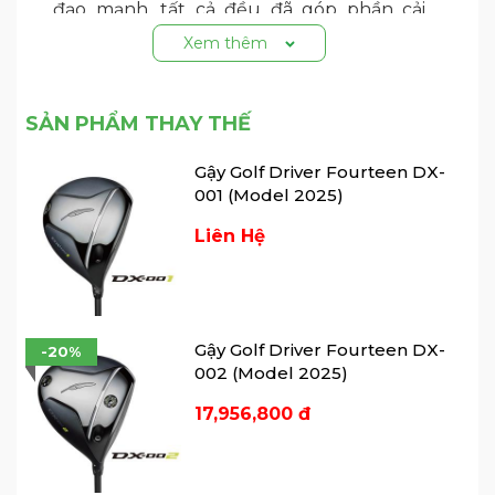
đạo mạnh, tất cả đều đã góp phần cải
thiện cú đánh xa cho các golfer nghiệp
Xem thêm
dư.
SẢN PHẨM THAY THẾ
Gậy Golf Driver Fourteen DX-
001 (Model 2025)
Liên Hệ
Gậy Golf Fairway Fourteen FX-001 (Model 2025)
Gậy Golf Driver Fourteen DX-
-20%
Phiên bản
gậy Fairway Fourteen FX-001
002 (Model 2025)
là một cây gậy kết hợp cả hai tính năng
17,956,800 đ
đó. Nó được thiết kế để đáp ứng đa dạng
nhu cầu của golfer nghiệp dư thông qua
quá trình fitting, hướng đến trở thành