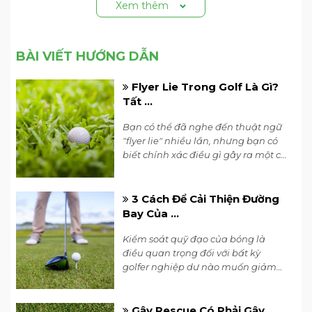
Xem thêm
BÀI VIẾT HƯỚNG DẪN
Flyer Lie Trong Golf Là Gì?
Tất ...
Bạn có thể đã nghe đến thuật ngữ
So Sánh 4 Mẫu Gậy Golf Driver Srixon ZXi (2024)
"flyer lie" nhiều lần, nhưng bạn có
biết chính xác điều gì gây ra một cú
POWER FLEX
"flyer" và cách chơi cú đánh này
Để đạt được các mục tiêu về độ linh hoạt
như thế nào?
3 Cách Để Cải Thiện Đường
và tốc độ bóng cho i-FLEX, đội ngũ R&D
Bay Của ...
của
Srixon golf
đã nghiên cứu và phát
triển một loại titan hoàn toàn mới có tên
Kiểm soát quỹ đạo của bóng là
là Ti72S. Chất liệu này mạnh mẽ hơn, nhẹ
điều quan trọng đối với bất kỳ
golfer nghiệp dư nào muốn giảm
hơn, linh hoạt và bền hơn, mở ra cơ hội
điểm chấp, và với những mẹo golf
cho các thiết kế mặt gậy mới, không bị
phù hợp, điều này không quá khó
giới hạn bởi các rào cản trước đây về hình
để đạt được.
Gậy Rescue Có Phải Gậy