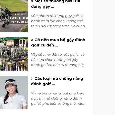
Một số thương hiệu túi
Trong đó một câu hỏi cực kỳ được
đựng gậy ...
có golfer quan tâm rằng: “Nên
chọn gậy wedge như thế nào khi
Sản phẩm túi đựng gậy golf có
ra sân?”
bánh xe là lựa chọn không thể
thiếu đối với các golfer. Nó cũng
được cho là sản phẩm túi golf
được nhiều tay golf ưa thích
Có nên mua bộ gậy đánh
nhất, vừa có thể bảo vệ bộ gậy
golf cũ đến ...
golf mà còn hỗ trợ dễ dàng cho
golfer trong việc di chuyển.
Vậy câu hỏi đặt ra, các golfer có
nên lựa chọn những bộ gậy
đánh golf cũ đến từ thương hiệu
Honma hay không? Vậy thì hãy
cùng 7Golf tham khảo bài viết
Các loại mũ chống nắng
này để cùng nhau tìm ra câu trả
đánh golf ...
lời phù hợp nhất.
Vì thế trong hàng loạt phụ kiện
golf, thì mũ chống nắng đánh
golf là phụ kiện không thể nào
thiếu đối với các golfer. Nó không
chỉ bảo vệ làn da của golfer mà