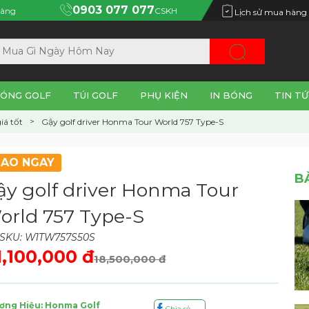
0903 077 077
àng
CSKH
Lịch sử mua hàng
ÓNG GOLF
TÚI GOLF
PHỤ KIỆN
IN BÓNG
TIN TỨ
iá tốt
Gậy golf driver Honma Tour World 757 Type-S
IAO NGAY
B
ậy golf driver Honma Tour
orld 757 Type-S
SKU: W1TW757S50S
1,100,000 đ
18,500,000 đ
ơng Hiệu: Honma Golf
Chia sẻ