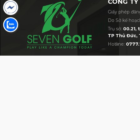
CÔNG TY
Giấy phép đăng
Do Sở kế hoạc
Gậy golf driver Ho
Trụ sở:
00.21, 
TP Thủ Đức, 
Hotline:
0777.
VỀ 7GOLF
MỘT TRONG NHỮNG SIÊU THỊ GOLF LỚN 
Giới thiệu về siêu thị 7Golf
Bán hàng cùng 7Golf
Quy định chung