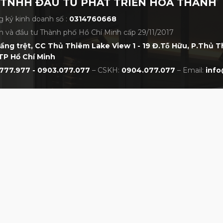
 TNHH ĐẦU TƯ PHÁT TRIỂN HÒA THÀNH
 ký kinh doanh số :
0314760668
h và đầu tư Thành phố Hồ Chí Minh cấp 29/11/2017
nma Tour World 757 Type-S
tầng trệt, CC Thủ Thiêm Lake View 1 - 19 Đ.Tố Hữu, P.Thủ 
TP Hồ Chí Minh
777.977 - 0903.077.077
– CSKH:
0904.077.077
– Email:
info
CHÍNH SÁCH
NHẤT VIỆT NAM
Chính sách bảo hành
Chính sách đổi trả
Chính sách thanh toán
Chính sách giao hàng