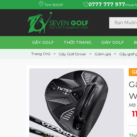
0777 777 977
Tìm SHOP
mua h
GẬY GOLF
THỜI TRANG
GIÀY GOLF
B
Trang Chủ
Gậy Golf Driver
Giảm giá
Gậy golf g
G
G
W
Mã 
1
Thư