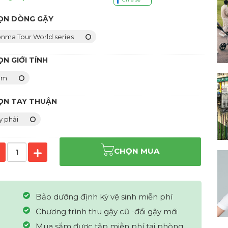
ỌN DÒNG GẬY
nma Tour World series
N GIỚI TÍNH
am
ỌN TAY THUẬN
y phải
CHỌN MUA
Bảo dưỡng định kỳ vệ sinh miễn phí
Chương trình thu gậy cũ -đổi gậy mới
Mua sắm được tập miễn phí tại phòng