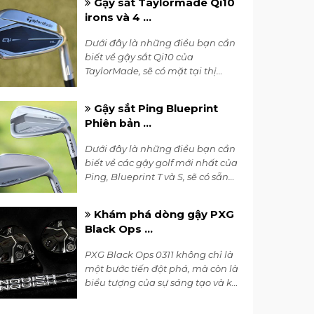
Gậy sắt Taylormade Qi10
ngay!
irons và 4 ...
Dưới đây là những điều bạn cần
biết về gậy sắt Qi10 của
TaylorMade, sẽ có mặt tại thị
trường vào tháng 2 năm 2024.
Hôm nay, hãy cùng 7Golf tìm
Gậy sắt Ping Blueprint
hiểu về dòng gậy sắt Taylormade
Phiên bản ...
Qi10 irons.
Dưới đây là những điều bạn cần
biết về các gậy golf mới nhất của
Ping, Blueprint T và S, sẽ có sẵn
từ ngày 25 tháng 1 năm 2024.
Cùng 7Golf tìm hiểu ngay.
Khám phá dòng gậy PXG
Black Ops ...
PXG Black Ops 0311 không chỉ là
một bước tiến đột phá, mà còn là
biểu tượng của sự sáng tạo và kỹ
thuật tiên tiến trong thế giới gậy
golf.