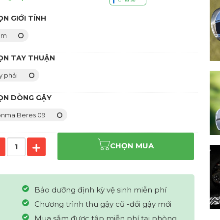
N GIỚI TÍNH
am
ỌN TAY THUẬN
y phải
ỌN DÒNG GẬY
nma Beres 09
CHỌN MUA
Bảo dưỡng định kỳ vệ sinh miễn phí
Chương trình thu gậy cũ -đổi gậy mới
Mua sắm được tập miễn phí tại phòng