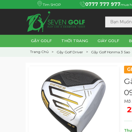
0777 777 977
Tìm SHOP
mua h
GẬY GOLF
THỜI TRANG
GIÀY GOLF
B
Trang Chủ
Gậy Golf Driver
Gậy Golf Honma 3 Sao
G
G
09
Mã 
2
Thư