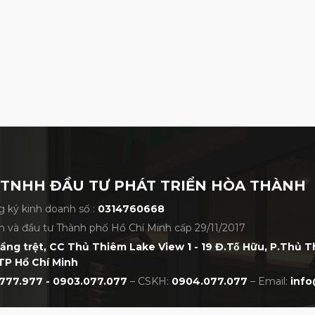
nma Beres 09 - 3 Sao
 TNHH ĐẦU TƯ PHÁT TRIỂN HÒA THÀNH
t gậy, Honma tạo hình khu vực impact gần như
 ký kinh doanh số :
0314760668
n (Quad Bridge) để tăng tốc độ đầu gậy nhằm
h và đầu tư Thành phố Hồ Chí Minh cấp 29/11/2017
h. Đối với điều này, Honma sử dụng vật liệu
tầng trệt, CC Thủ Thiêm Lake View 1 - 19 Đ.Tố Hữu, P.Thủ 
n, được gọi là "HMT material".
TP Hồ Chí Minh
777.977 - 0903.077.077
– CSKH:
0904.077.077
– Email:
info