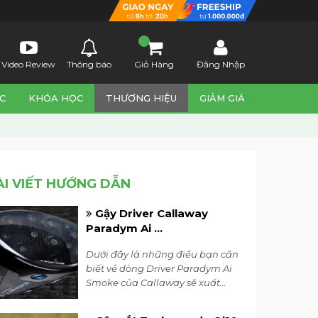
Video Review
Thông báo
Giỏ Hàng
Đăng Nhập
C
KHÓA HỌC
THƯƠNG HIỆU
GIẢM GIÁ
ÀI VIẾT HƯỚNG DẪN
Gậy Driver Callaway
Paradym Ai ...
Dưới đây là những điều bạn cần
biết về dòng Driver Paradym Ai
Smoke của Callaway sẽ xuất
hiện trên thị trường vào ngày 26
tháng 1. Cùng 7Golf tìm hiểu