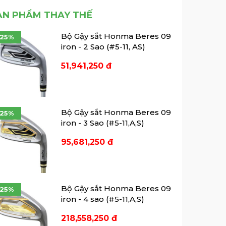
In bóng golf là gì? Địa chỉ
ẢN PHẨM THAY THẾ
in ...
Địa chỉ in bóng golf uy tín tại TP
Bộ Gậy sắt Honma Beres 09
-25%
HCM không gì khác chính là
iron - 2 Sao (#5-11, AS)
7Golf, nơi đem đến sự chuyên
nghiệp và đẳng cấp.
51,941,250 đ
Bộ Gậy sắt Honma Beres 09
-25%
iron - 3 Sao (#5-11,A,S)
95,681,250 đ
Bộ Gậy sắt Honma Beres 09
-25%
iron - 4 sao (#5-11,A,S)
218,558,250 đ