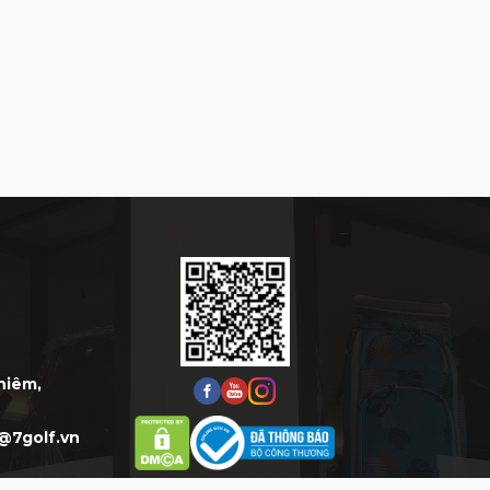
Thiêm,
@7golf.vn