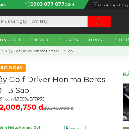
0903 077 077
àng
CSKH
Lịch sử mua hàng
ÓNG GOLF
TÚI GOLF
PHỤ KIỆN
IN BÓNG
TIN TỨ
Gậy Golf Driver Honma Beres 09 - 3 Sao
IAO NGAY
B
ậy Golf Driver Honma Beres
 - 3 Sao
SKU: W1BE09LEFTR3S
2,008,750 đ
29,345,000 đ
ơng Hiệu: Honma Golf
Chia sẻ