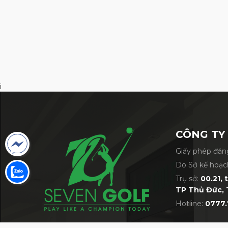
i
Gậy Driver Ho
Quad Bridge Power Face
CÔNG TY
Để tối ưu hóa hiệu suất lực nảy của mặ
Giấy phép đăng
hình tròn và thiết lập cấu trúc cầu bố
Do Sở kế hoạc
mục đích tăng hiệu suất về khoảng các
Trụ sở:
00.21, 
titanium chịu lực cao do HONMA phát triể
TP Thủ Đức, 
Hotline:
0777.